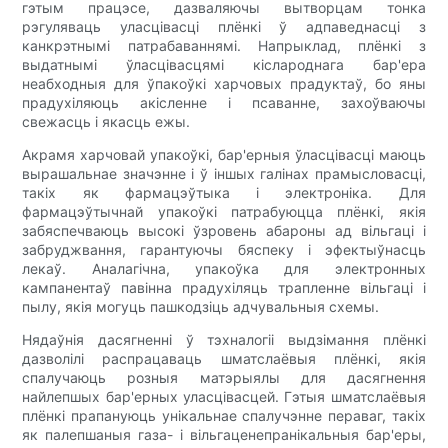
гэтым працэсе, дазваляючы вытворцам тонка
рэгуляваць уласцівасці плёнкі ў адпаведнасці з
канкрэтнымі патрабаваннямі. Напрыклад, плёнкі з
выдатнымі ўласцівасцямі кіслароднага бар'ера
неабходныя для ўпакоўкі харчовых прадуктаў, бо яны
прадухіляюць акісленне і псаванне, захоўваючы
свежасць і якасць ежы.
Акрамя харчовай упакоўкі, бар'ерныя ўласцівасці маюць
вырашальнае значэнне і ў іншых галінах прамысловасці,
такіх як фармацэўтыка і электроніка. Для
фармацэўтычнай упакоўкі патрабуюцца плёнкі, якія
забяспечваюць высокі ўзровень абароны ад вільгаці і
забруджвання, гарантуючы бяспеку і эфектыўнасць
лекаў. Аналагічна, упакоўка для электронных
кампанентаў павінна прадухіляць трапленне вільгаці і
пылу, якія могуць пашкодзіць адчувальныя схемы.
Нядаўнія дасягненні ў тэхналогіі выдзімання плёнкі
дазволілі распрацаваць шматслаёвыя плёнкі, якія
спалучаюць розныя матэрыялы для дасягнення
найлепшых бар'ерных уласцівасцей. Гэтыя шматслаёвыя
плёнкі прапануюць унікальнае спалучэнне пераваг, такіх
як палепшаныя газа- і вільгаценепранікальныя бар'еры,