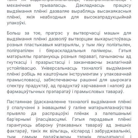
механічная трываласць. Дакладнасць працэсу
выдзімання плёнкі дазваляе вырабляць высакаякасныя
плёнкі, якія неабходныя для высокапрадукцыйнай
упакоўкі.
Больш за тое, прагрэс у вытворчасці машын для
выдзімання плёнкі дазволіў вытворцам выкарыстоўваць
розныя пластыкавыя матэрыялы, у тым ліку поліэтылен,
поліпрапілен і біяраскладальныя палімеры. Гэтыя
матэрыялы прапануюць розныя перавагі, пачынаючы ад
гнуткасці і празрыстасці і заканчваючы экалагічнай
устойлівасцю. Універсальнасць тэхналогіі выдзімання
плёнкі робіць яе каштоўным інструментам у упаковачнай
прамысловасці, забяспечваючы рашэнні для шырокага
спектру прадуктаў, ад прадуктаў харчавання і напояў да
фармацэўтычных прэпаратаў і прамысловых тавараў.
Пастаяннае ўдасканаленне тэхналогіі выдзімання плёнкі
ў спалучэнні з інавацыямі ў галіне матэрыялазнаўства
прывяло да распрацоўкі плёнак з палепшанымі
бар'ернымі ўласцівасцямі. Гэтыя перадавыя плёнкі
гарантуюць абарону ўпакаваных тавараў ад знешніх
фактараў, такіх як вільгаць, кісларод і забруджвальнікі,
тым самым падаўжаючы тэрмін прыдатнасці і