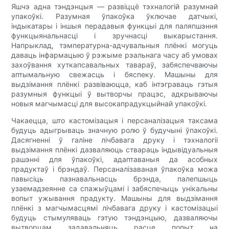
Яшчэ адна тэндэнцыя — развіццё тэхналогій разумнай
упакоўкі. Разумная ўпакоўка ўключае датчыкі,
індыкатары і іншыя перадавыя функцыі для паляпшэння
функцыянальнасці і зручнасці выкарыстання.
Напрыклад, тэмпературна-адчувальныя плёнкі могуць
даваць інфармацыю ў рэжыме рэальнага часу аб умовах
захоўвання хуткапсавальных тавараў, забяспечваючы
аптымальную свежасць і бяспеку. Машыны для
выдзімання плёнкі развіваюцца, каб інтэграваць гэтыя
разумныя функцыі ў вытворчы працэс, адкрываючы
новыя магчымасці для высокапрадукцыйнай упакоўкі.
Чакаецца, што кастомізацыя і персаналізацыя таксама
будуць адыгрываць значную ролю ў будучыні ўпакоўкі.
Дасягненні ў галіне лічбавага друку і тэхналогіі
выдзімання плёнкі дазваляюць ствараць індывідуальныя
рашэнні для ўпакоўкі, адаптаваныя да асобных
прадуктаў і брэндаў. Персаналізаваная ўпакоўка можа
павысіць пазнавальнасць брэнда, палепшыць
узаемадзеянне са спажыўцамі і забяспечыць унікальны
вопыт ужывання прадукту. Машыны для выдзімання
плёнкі з магчымасцямі лічбавага друку і кастомізацыі
будуць стымуляваць гэтую тэндэнцыю, дазваляючы
вытворцам задавальняць расце попыт на