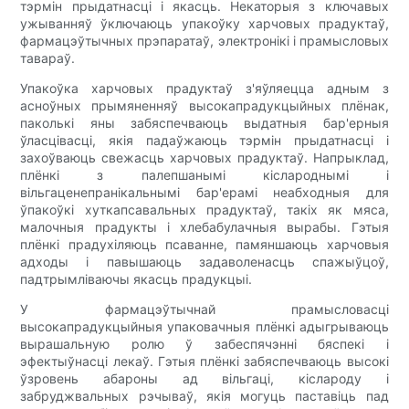
тэрмін прыдатнасці і якасць. Некаторыя з ключавых
ужыванняў ўключаюць упакоўку харчовых прадуктаў,
фармацэўтычных прэпаратаў, электронікі і прамысловых
тавараў.
Упакоўка харчовых прадуктаў з'яўляецца адным з
асноўных прымяненняў высокапрадукцыйных плёнак,
паколькі яны забяспечваюць выдатныя бар'ерныя
ўласцівасці, якія падаўжаюць тэрмін прыдатнасці і
захоўваюць свежасць харчовых прадуктаў. Напрыклад,
плёнкі з палепшанымі кіслароднымі і
вільгаценепранікальнымі бар'ерамі неабходныя для
ўпакоўкі хуткапсавальных прадуктаў, такіх як мяса,
малочныя прадукты і хлебабулачныя вырабы. Гэтыя
плёнкі прадухіляюць псаванне, памяншаюць харчовыя
адходы і павышаюць задаволенасць спажыўцоў,
падтрымліваючы якасць прадукцыі.
У фармацэўтычнай прамысловасці
высокапрадукцыйныя упаковачныя плёнкі адыгрываюць
вырашальную ролю ў забеспячэнні бяспекі і
эфектыўнасці лекаў. Гэтыя плёнкі забяспечваюць высокі
ўзровень абароны ад вільгаці, кіслароду і
забруджвальных рэчываў, якія могуць паставіць пад