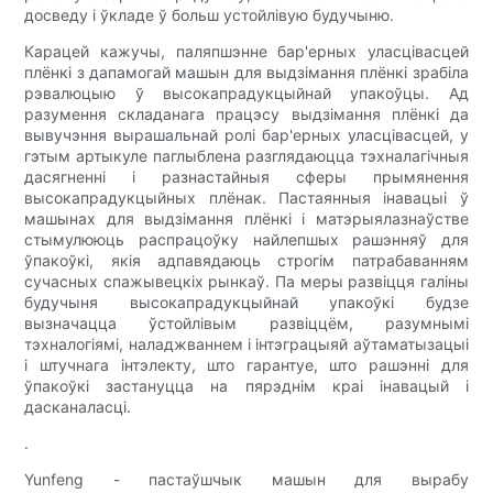
досведу і ўкладе ў больш устойлівую будучыню.
Карацей кажучы, паляпшэнне бар'ерных уласцівасцей
плёнкі з дапамогай машын для выдзімання плёнкі зрабіла
рэвалюцыю ў высокапрадукцыйнай упакоўцы. Ад
разумення складанага працэсу выдзімання плёнкі да
вывучэння вырашальнай ролі бар'ерных уласцівасцей, у
гэтым артыкуле паглыблена разглядаюцца тэхналагічныя
дасягненні і разнастайныя сферы прымянення
высокапрадукцыйных плёнак. Пастаянныя інавацыі ў
машынах для выдзімання плёнкі і матэрыялазнаўстве
стымулююць распрацоўку найлепшых рашэнняў для
ўпакоўкі, якія адпавядаюць строгім патрабаванням
сучасных спажывецкіх рынкаў. Па меры развіцця галіны
будучыня высокапрадукцыйнай упакоўкі будзе
вызначацца ўстойлівым развіццём, разумнымі
тэхналогіямі, наладжваннем і інтэграцыяй аўтаматызацыі
і штучнага інтэлекту, што гарантуе, што рашэнні для
ўпакоўкі застануцца на пярэднім краі інавацый і
дасканаласці.
.
Yunfeng - пастаўшчык машын для вырабу