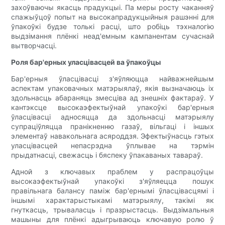
захоўваючы якасць прадукцыі. Па меры росту чаканняў
спажыўцоў попыт на высокапрадукцыйныя рашэнні для
ўпакоўкі будзе толькі расці, што робіць тэхналогію
выдзімання плёнкі неад'емным кампанентам сучаснай
вытворчасці.
Роля бар'ерных уласцівасцей ва ўпакоўцы
Бар'ерныя ўласцівасці з'яўляюцца найважнейшым
аспектам упаковачных матэрыялаў, якія вызначаюць іх
здольнасць абараняць змесціва ад знешніх фактараў. У
кантэксце высокаэфектыўнай упакоўкі бар'ерныя
ўласцівасці адносяцца да здольнасці матэрыялу
супраціўляцца пранікненню газаў, вільгаці і іншых
элементаў навакольнага асяроддзя. Эфектыўнасць гэтых
уласцівасцей непасрэдна ўплывае на тэрмін
прыдатнасці, свежасць і бяспеку ўпакаваных тавараў.
Адной з ключавых праблем у распрацоўцы
высокаэфектыўнай упакоўкі з'яўляецца пошук
правільнага балансу паміж бар'ернымі ўласцівасцямі і
іншымі характарыстыкамі матэрыялу, такімі як
гнуткасць, трываласць і празрыстасць. Выдзімальныя
машыны для плёнкі адыгрываюць ключавую ролю ў