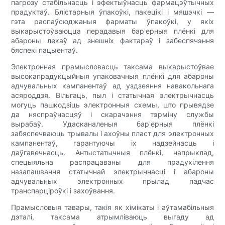
пагрозу стабільнасць і эфектыўнасць фармацэўтычных
прадуктаў. Блістарныя ўпакоўкі, пакецікі і мяшэчкі —
гэта распаўсюджаныя фарматы ўпакоўкі, у якіх
выкарыстоўваюцца перадавыя бар'ерныя плёнкі для
абароны лекаў ад знешніх фактараў і забеспячэння
бяспекі пацыентаў.
Электронная прамысловасць таксама выкарыстоўвае
высокапрадукцыйныя упаковачныя плёнкі для абароны
адчувальных кампанентаў ад уздзеяння навакольнага
асяроддзя. Вільгаць, пыл і статычная электрычнасць
могуць пашкодзіць электронныя схемы, што прывядзе
да няспраўнасцяў і скарачэння тэрміну службы
вырабаў. Удасканаленыя бар'ерныя плёнкі
забяспечваюць трывалы і ахоўны пласт для электронных
кампанентаў, гарантуючы іх надзейнасць і
даўгавечнасць. Антыстатычныя плёнкі, напрыклад,
спецыяльна распрацаваны для прадухілення
назапашвання статычнай электрычнасці і абароны
адчувальных электронных прылад падчас
транспарціроўкі і захоўвання.
Прамысловыя тавары, такія як хімікаты і аўтамабільныя
дэталі, таксама атрымліваюць выгаду ад