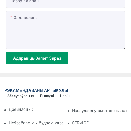
Назва Кампаніі
Задаволены
Адправіць Запыт Зараз
РЭКАМЕНДАВАНЫ АРТЫКУЛЫ
Абслугоўванне
Выпадкі
Навіны
Дзейнасць супрацоўнікаў
Наш удзел у выставе пластм
Неўзабаве мы будзем удзельнічаць у В'етнамскай міжнарод
SERVICE