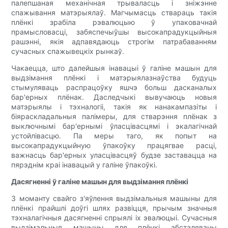
палепшаная механічная трываласць і зніжэнне
спажывання матэрыялаў. Магчымасць ствараць такія
плёнкі зрабіла рэвалюцыю ў упаковачнай
прамысловасці, забяспечыўшы высокапрадукцыйныя
рашэнні, якія адпавядаюць строгім патрабаванням
сучасных спажывецкіх рынкаў.
Чакаецца, што далейшыя інавацыі ў галіне машын для
выдзімання плёнкі і матэрыялазнаўства будуць
стымуляваць распрацоўку яшчэ больш дасканалых
бар'ерных плёнак. Даследчыкі вывучаюць новыя
матэрыялы і тэхналогіі, такія як нанакампазіты і
біяраскладальныя палімеры, для стварэння плёнак з
выключнымі бар'ернымі ўласцівасцямі і экалагічнай
устойлівасцю. Па меры таго, як попыт на
высокапрадукцыйную ўпакоўку працягвае расці,
важнасць бар'ерных уласцівасцяў будзе заставацца на
пярэднім краі інавацый у галіне ўпакоўкі.
Дасягненні ў галіне машын для выдзімання плёнкі
З моманту свайго з'яўлення выдзімальныя машыны для
плёнкі прайшлі доўгі шлях развіцця, прычым значныя
тэхналагічныя дасягненні спрыялі іх эвалюцыі. Сучасныя
выдзімальныя машыны для плёнкі абсталяваны