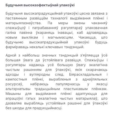
Будучыня высокаэфектыўнай упакоўкі
Будучыня высокапрадукцыйнай упакоўкі цесна звязана з
пастаянным развіццём тэхналогіі выдзімання плёнкі і
матэрыялазнаўства. Па меры змены чаканняў
спажыўцоў і патрабаванняў рэгулятараў упаковачная
галіна павінна ўкараняць інавацыі, каб адпавядаць
новым выклікам і магчымасцям. Чакаецца, што
будучыню высокапрадукцыйнай упакоўкі будуць
фарміраваць некалькі ключавых тэндэнцый.
Адной з найбольш значных тэндэнцый з'яўляецца ўсё
большая ўвага да ўстойлівага развіцця. Спажыўцы і
рэгулятары надаюць усё большую ўвагу экалагічна
чыстым рашэнням для ўпакоўкі, якія скарачаюць
адходы і вугляродны след. Біяраскладальныя і
кампостныя плёнкі, вырабленыя з аднаўляльных
рэсурсаў, набіраюць папулярнасць у якасці
альтэрнатывы традыцыйным пластыкавым плёнкам.
Машыны для выдзімання плёнкі адаптуюцца для
апрацоўкі гэтых экалагічна чыстых матэрыялаў, што
дазваляе вырабляць устойлівыя рашэнні для ўпакоўкі
без шкоды для прадукцыйнасці.