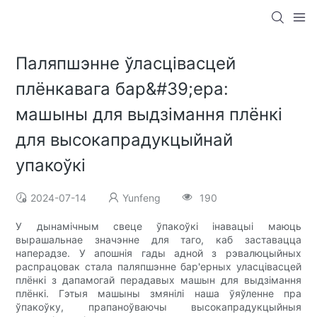
Паляпшэнне ўласцівасцей
плёнкавага бар&#39;ера:
машыны для выдзімання плёнкі
для высокапрадукцыйнай
упакоўкі
2024-07-14
Yunfeng
190
У дынамічным свеце ўпакоўкі інавацыі маюць
вырашальнае значэнне для таго, каб заставацца
наперадзе. У апошнія гады адной з рэвалюцыйных
распрацовак стала паляпшэнне бар'ерных уласцівасцей
плёнкі з дапамогай перадавых машын для выдзімання
плёнкі. Гэтыя машыны змянілі наша ўяўленне пра
ўпакоўку, прапаноўваючы высокапрадукцыйныя