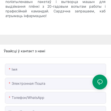
поліэтыленавых пакетаў і вытворца машын для
выдзімання плёнкі з 20-гадовым вопытам работы і
прафесійнай камандай. Сардэчна запрашаем, каб
атрымаць інфармацыю!
Ўвайсці ў кантакт з намі
Імя
Электронная Пошта
Тэлефон/WhatsApp