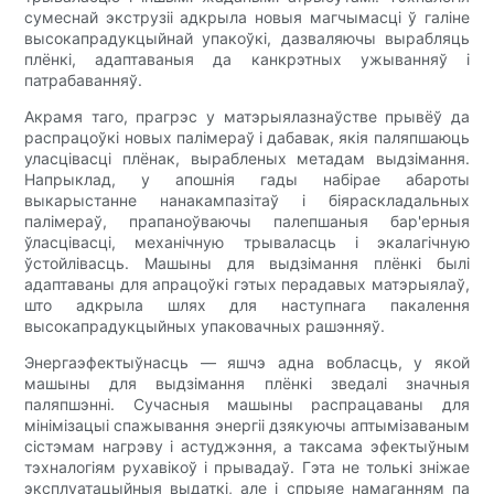
сумеснай экструзіі адкрыла новыя магчымасці ў галіне
высокапрадукцыйнай упакоўкі, дазваляючы вырабляць
плёнкі, адаптаваныя да канкрэтных ужыванняў і
патрабаванняў.
Акрамя таго, прагрэс у матэрыялазнаўстве прывёў да
распрацоўкі новых палімераў і дабавак, якія паляпшаюць
уласцівасці плёнак, вырабленых метадам выдзімання.
Напрыклад, у апошнія гады набірае абароты
выкарыстанне нанакампазітаў і біяраскладальных
палімераў, прапаноўваючы палепшаныя бар'ерныя
ўласцівасці, механічную трываласць і экалагічную
ўстойлівасць. Машыны для выдзімання плёнкі былі
адаптаваны для апрацоўкі гэтых перадавых матэрыялаў,
што адкрыла шлях для наступнага пакалення
высокапрадукцыйных упаковачных рашэнняў.
Энергаэфектыўнасць — яшчэ адна вобласць, у якой
машыны для выдзімання плёнкі зведалі значныя
паляпшэнні. Сучасныя машыны распрацаваны для
мінімізацыі спажывання энергіі дзякуючы аптымізаваным
сістэмам нагрэву і астуджэння, а таксама эфектыўным
тэхналогіям рухавікоў і прывадаў. Гэта не толькі зніжае
эксплуатацыйныя выдаткі, але і спрыяе намаганням па