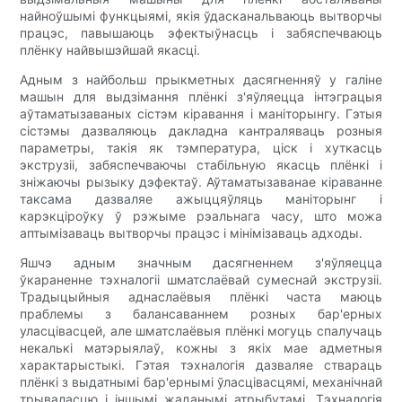
найноўшымі функцыямі, якія ўдасканальваюць вытворчы
працэс, павышаюць эфектыўнасць і забяспечваюць
плёнку найвышэйшай якасці.
Адным з найбольш прыкметных дасягненняў у галіне
машын для выдзімання плёнкі з'яўляецца інтэграцыя
аўтаматызаваных сістэм кіравання і маніторынгу. Гэтыя
сістэмы дазваляюць дакладна кантраляваць розныя
параметры, такія як тэмпература, ціск і хуткасць
экструзіі, забяспечваючы стабільную якасць плёнкі і
зніжаючы рызыку дэфектаў. Аўтаматызаванае кіраванне
таксама дазваляе ажыццяўляць маніторынг і
карэкціроўку ў рэжыме рэальнага часу, што можа
аптымізаваць вытворчы працэс і мінімізаваць адходы.
Яшчэ адным значным дасягненнем з'яўляецца
ўкараненне тэхналогіі шматслаёвай сумеснай экструзіі.
Традыцыйныя аднаслаёвыя плёнкі часта маюць
праблемы з балансаваннем розных бар'ерных
уласцівасцей, але шматслаёвыя плёнкі могуць спалучаць
некалькі матэрыялаў, кожны з якіх мае адметныя
характарыстыкі. Гэтая тэхналогія дазваляе ствараць
плёнкі з выдатнымі бар'ернымі ўласцівасцямі, механічнай
трываласцю і іншымі жаданымі атрыбутамі. Тэхналогія