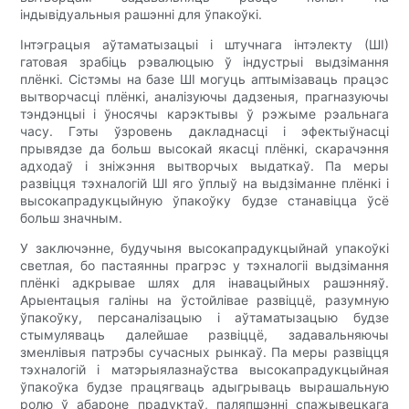
індывідуальныя рашэнні для ўпакоўкі.
Інтэграцыя аўтаматызацыі і штучнага інтэлекту (ШІ)
гатовая зрабіць рэвалюцыю ў індустрыі выдзімання
плёнкі. Сістэмы на базе ШІ могуць аптымізаваць працэс
вытворчасці плёнкі, аналізуючы дадзеныя, прагназуючы
тэндэнцыі і ўносячы карэктывы ў рэжыме рэальнага
часу. Гэты ўзровень дакладнасці і эфектыўнасці
прывядзе да больш высокай якасці плёнкі, скарачэння
адходаў і зніжэння вытворчых выдаткаў. Па меры
развіцця тэхналогій ШІ яго ўплыў на выдзіманне плёнкі і
высокапрадукцыйную ўпакоўку будзе станавіцца ўсё
больш значным.
У заключэнне, будучыня высокапрадукцыйнай упакоўкі
светлая, бо пастаянны прагрэс у тэхналогіі выдзімання
плёнкі адкрывае шлях для інавацыйных рашэнняў.
Арыентацыя галіны на ўстойлівае развіццё, разумную
ўпакоўку, персаналізацыю і аўтаматызацыю будзе
стымуляваць далейшае развіццё, задавальняючы
зменлівыя патрэбы сучасных рынкаў. Па меры развіцця
тэхналогій і матэрыялазнаўства высокапрадукцыйная
ўпакоўка будзе працягваць адыгрываць вырашальную
ролю ў абароне прадуктаў, паляпшэнні спажывецкага