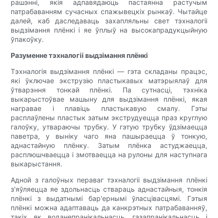
рашэнні, якія адпавядаюць пастаянна растучым
патрабаванням сучасных спажывецкіх рынкаў. Чытайце
далей, каб даследаваць захапляльны свет тэхналогіі
выдзімання плёнкі і яе ўплыў на высокапрадукцыйную
ўпакоўку.
Разуменне тэхналогіі выдзімання плёнкі
Тэхналогія выдзімання плёнкі — гэта складаны працэс,
які ўключае экструзію пластыкавых матэрыялаў для
ўтварэння тонкай плёнкі. Па сутнасці, тэхніка
выкарыстоўвае машыну для выдзімання плёнкі, якая
награвае і плавіць пластыкавую смалу. Гэты
расплаўлены пластык затым экструдуецца праз круглую
галоўку, утвараючы трубку. У гэтую трубку ўдзімаецца
паветра, у выніку чаго яна пашыраецца ў тонкую,
аднастайную плёнку. Затым плёнка астуджаецца,
расплюшчваецца і змотваецца на рулоны для наступнага
выкарыстання.
Адной з галоўных пераваг тэхналогіі выдзімання плёнкі
з'яўляецца яе здольнасць ствараць аднастайныя, тонкія
плёнкі з выдатнымі бар'ернымі ўласцівасцямі. Гэтыя
плёнкі можна адаптаваць да канкрэтных патрабаванняў,
такіх як воданепранікальнасць, газапранікальнасць і