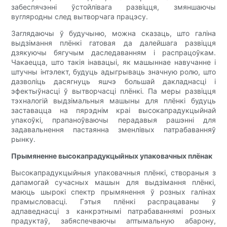
забеспячэнні ўстойлівага развіцця, змяншаючы
вугляродны след вытворчага працэсу.
Заглядаючы ў будучыню, можна сказаць, што галіна
выдзімання плёнкі гатовая да далейшага развіцця
дзякуючы бягучым даследаванням і распрацоўкам.
Чакаецца, што такія інавацыі, як машыннае навучанне і
штучны інтэлект, будуць адыгрываць значную ролю, што
дазволіць дасягнуць яшчэ большай дакладнасці і
эфектыўнасці ў вытворчасці плёнкі. Па меры развіцця
тэхналогій выдзімальныя машыны для плёнкі будуць
заставацца на пярэднім краі высокапрадукцыйнай
упакоўкі, прапаноўваючы перадавыя рашэнні для
задавальнення пастаянна зменлівых патрабаванняў
рынку.
Прымяненне высокапрадукцыйных упаковачных плёнак
Высокапрадукцыйныя упаковачныя плёнкі, створаныя з
дапамогай сучасных машын для выдзімання плёнкі,
маюць шырокі спектр прымянення ў розных галінах
прамысловасці. Гэтыя плёнкі распрацаваны ў
адпаведнасці з канкрэтнымі патрабаваннямі розных
прадуктаў, забяспечваючы аптымальную абарону,