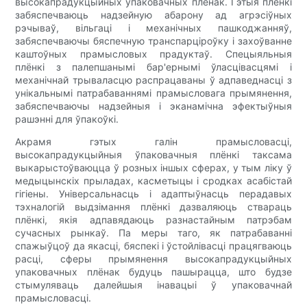
высокапрадукцыйных упаковачных плёнак. Гэтыя плёнкі
забяспечваюць надзейную абарону ад агрэсіўных
рэчываў, вільгаці і механічных пашкоджанняў,
забяспечваючы бяспечную транспарціроўку і захоўванне
каштоўных прамысловых прадуктаў. Спецыяльныя
плёнкі з палепшанымі бар'ернымі ўласцівасцямі і
механічнай трываласцю распрацаваны ў адпаведнасці з
унікальнымі патрабаваннямі прамысловага прымянення,
забяспечваючы надзейныя і эканамічна эфектыўныя
рашэнні для ўпакоўкі.
Акрамя гэтых галін прамысловасці,
высокапрадукцыйныя ўпаковачныя плёнкі таксама
выкарыстоўваюцца ў розных іншых сферах, у тым ліку ў
медыцынскіх прыладах, касметыцы і сродках асабістай
гігіены. Універсальнасць і адаптыўнасць перадавых
тэхналогій выдзімання плёнкі дазваляюць ствараць
плёнкі, якія адпавядаюць разнастайным патрэбам
сучасных рынкаў. Па меры таго, як патрабаванні
спажыўцоў да якасці, бяспекі і ўстойлівасці працягваюць
расці, сферы прымянення высокапрадукцыйных
упаковачных плёнак будуць пашырацца, што будзе
стымуляваць далейшыя інавацыі ў упаковачнай
прамысловасці.