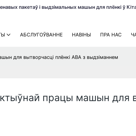
навых пакетаў і выдзімальных машын для плёнкі ў Кіта
ТЫ
АБСЛУГОЎВАННЕ
НАВІНЫ
ПРА НАС
Ч
шын для вытворчасці плёнкі ABA з выдзіманнем
ктыўнай працы машын для в