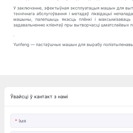
У заключэнне, эфектыўная эксплуатацыя машын для вытво
тэхнічнага абслугоўвання і метадаў ліквідацыі непал
машыны, палепшыць якасць плёнкі і максымізаваць а
задавальненню кліентаў пры вытворчасці шматслаёвых п
.
Yunfeng — пастаўшчык машын для вырабу поліэтыленавых
Ўвайсці ў кантакт з намі
Імя