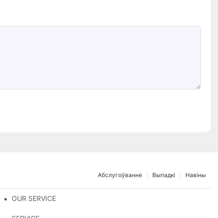
Абслугоўванне
Выпадкі
Навіны
 яе перавагі і недахопы
OUR SERVICE