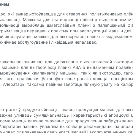
ннем
с, які выкарыстоўваецца для стварэння поліэтыленавых плён
ысловасці. Машыны для вытворчасці плёнкі з выдзіманнем ме
льнасці вырабляць шматслаёвыя плёнкі з палепшанымі фізі
трымлівацца перадавых практык пры эксплуатацыі машын для в
й эксплуатацыі машын для вытворчасці плёнкі з выдзіманнем
нічнае абслугоўванне і ліквідацыя непаладак.
ашальнае значэнне для дасягнення высакаякаснай вытворчас
машына для вытворчасці плёнкі ABA з выдзіманнем правільн
выраўноўвання кампанентаў машыны, такіх як экструдар, гал
 таго, правільная ўстаноўка паветранага кольца, прыціскн
. Аператары таксама павінны звяртаць пільную ўвагу на калі
ю ролю ў прадукцыйнасці і якасці прадукцыі машын для выт
ажна ўлічваць сумяшчальнасць і характарыстыкі апрацоўкі м
ксама маюць важнае значэнне для прадухілення забруджвання,
. Аператары павінны ўважліва выконваць рэкамендацыі па апра
умовах для захавання сваіх уласцівасцей і эксплуатацыйных х