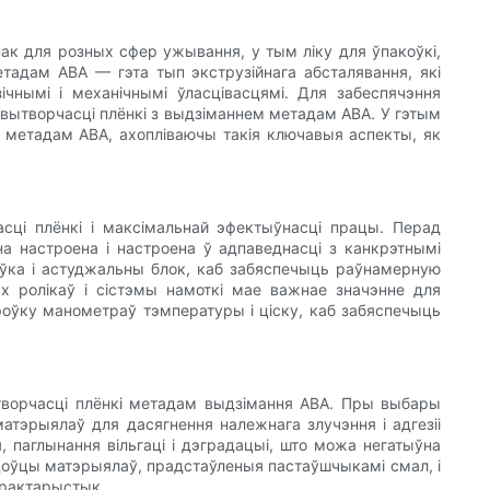
ак для розных сфер ужывання, у тым ліку для ўпакоўкі,
тадам ABA — гэта тып экструзійнага абсталявання, які
чнымі і механічнымі ўласцівасцямі. Для забеспячэння
ытворчасці плёнкі з выдзіманнем метадам ABA. У гэтым
 метадам ABA, ахопліваючы такія ключавыя аспекты, як
ці плёнкі і максімальнай эфектыўнасці працы. Перад
а настроена і настроена ў адпаведнасці з канкрэтнымі
оўка і астуджальны блок, каб забяспечыць раўнамерную
ых ролікаў і сістэмы намоткі мае важнае значэнне для
броўку манометраў тэмпературы і ціску, каб забяспечыць
ворчасці плёнкі метадам выдзімання ABA. Пры выбары
атэрыялаў для дасягнення належнага злучэння і адгезіі
 паглынання вільгаці і дэградацыі, што можа негатыўна
цоўцы матэрыялаў, прадстаўленыя пастаўшчыкамі смал, і
арактарыстык.