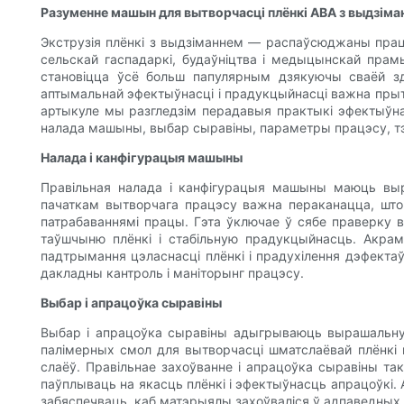
Разуменне машын для вытворчасці плёнкі ABA з выдзіма
Экструзія плёнкі з выдзіманнем — распаўсюджаны працэ
сельскай гаспадаркі, будаўніцтва і медыцынскай прам
становіцца ўсё больш папулярным дзякуючы сваёй здо
аптымальнай эфектыўнасці і прадукцыйнасці важна пры
артыкуле мы разгледзім перадавыя практыкі эфектыўна
налада машыны, выбар сыравіны, параметры працэсу, тэх
Налада і канфігурацыя машыны
Правільная налада і канфігурацыя машыны маюць выр
пачаткам вытворчага працэсу важна пераканацца, што 
патрабаваннямі працы. Гэта ўключае ў сябе праверку 
таўшчыню плёнкі і стабільную прадукцыйнасць. Акрамя
падтрымання цэласнасці плёнкі і прадухілення дэфектаў
дакладны кантроль і маніторынг працэсу.
Выбар і апрацоўка сыравіны
Выбар і апрацоўка сыравіны адыгрываюць вырашальну
палімерных смол для вытворчасці шматслаёвай плёнкі в
слаёў. Правільнае захоўванне і апрацоўка сыравіны та
паўплываць на якасць плёнкі і эфектыўнасць апрацоўкі
забяспечваць, каб матэрыялы захоўваліся ў адпаведных 