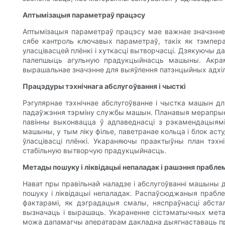
Аптымізацыя параметраў працэсу
Аптымізацыя параметраў працэсу мае важнае значэнне 
сябе кантроль ключавых параметраў, такіх як тэмперат
уласцівасцей плёнкі і хуткасці вытворчасці. Дзякуючы 
палепшыць агульную прадукцыйнасць машыны. Акрамя 
вырашальнае значэнне для выяўлення патэнцыйных адхіле
Працэдуры тэхнічнага абслугоўвання і чысткі
Рэгулярнае тэхнічнае абслугоўванне і чыстка машын д
падаўжэння тэрміну службы машын. Планавыя мерапрыемст
павінны выконвацца ў адпаведнасці з рэкамендацыямі 
машыны, у тым ліку філье, паветранае кольца і блок аст
ўласцівасці плёнкі. Укараняючы праактыўны план тэхн
стабільную вытворчую прадукцыйнасць.
Метады пошуку і ліквідацыі непаладак і рашэння прабле
Нават пры правільнай наладзе і абслугоўванні машыны 
пошуку і ліквідацыі непаладак. Распаўсюджаныя праблем
фактарамі, як дэградацыя смалы, няспраўнасці абста
вызначаць і вырашаць. Укараненне сістэматычных мета
можа дапамагчы аператарам дакладна дыягнаставаць пра