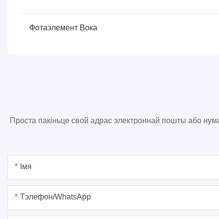
Фотаэлемент Вока
Проста пакіньце свой адрас электроннай пошты або ну
Імя
Тэлефон/WhatsApp