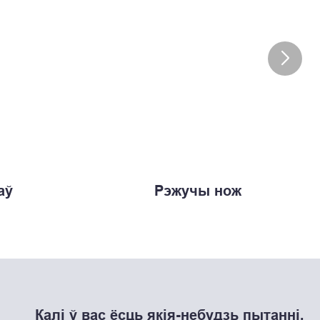
аў
Рэжучы нож
Калі ў вас ёсць якія-небудзь пытанні,