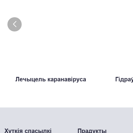
Лечыцель каранавіруса
Гідра
Хуткія спасылкі
Прадукты