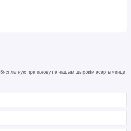
ам бясплатную прапанову па нашым шырокім асартыменце