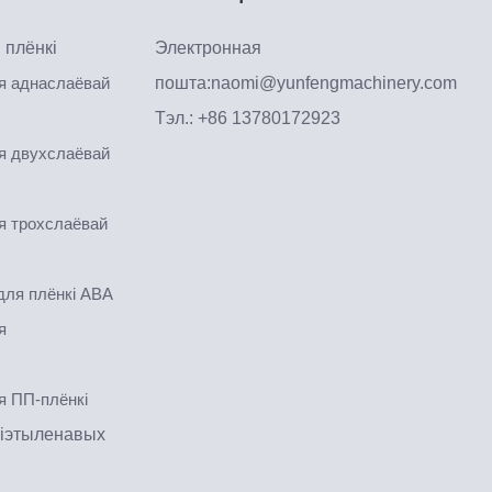
 плёнкі
Электронная
я аднаслаёвай
пошта:
naomi@yunfengmachinery.com
Тэл.: +86 13780172923
я двухслаёвай
я трохслаёвай
для плёнкі ABA
я
я ПП-плёнкі
іэтыленавых