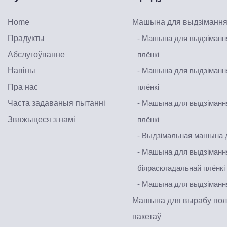
Home
Машына для выдзімання
Прадукты
- Машына для выдзіманн
Абслугоўванне
плёнкі
Навіны
- Машына для выдзіманн
Пра нас
плёнкі
Часта задаваныя пытанні
- Машына для выдзіманн
Звяжыцеся з намі
плёнкі
- Выдзімальная машына 
- Машына для выдзіманн
біяраскладальнай плёнкі
- Машына для выдзіманн
Машына для вырабу пол
пакетаў