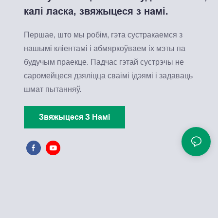
калі ласка, звяжыцеся з намі.
Першае, што мы робім, гэта сустракаемся з
нашымі кліентамі і абмяркоўваем іх мэты па
будучым праекце. Падчас гэтай сустрэчы не
саромейцеся дзяліцца сваімі ідэямі і задаваць
шмат пытанняў.
Звяжыцеся З Намі