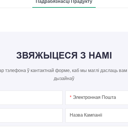
Падрабязнасці Прадукту
ЗВЯЖЫЦЕСЯ З НАМІ
мар тэлефона ў кантактнай форме, каб мы маглі даслаць в
дызайнаў
Электронная Пошта
Назва Кампаніі