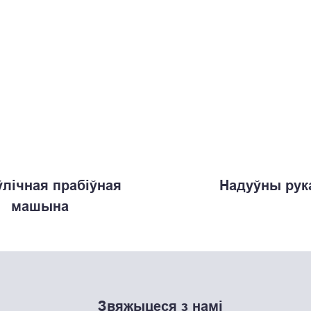
ўлічная прабіўная
Надуўны рук
машына
Звяжыцеся з намі