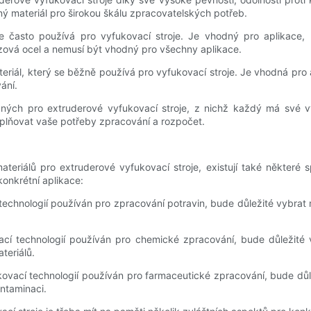
nný materiál pro širokou škálu zpracovatelských potřeb.
 se často používá pro vyfukovací stroje. Je vhodný pro aplikace,
ezová ocel a nemusí být vhodný pro všechny aplikace.
teriál, který se běžně používá pro vyfukovací stroje. Je vhodná pro
ání.
vaných pro extruderové vyfukovací stroje, z nichž každý má své 
splňovat vaše potřeby zpracování a rozpočet.
teriálů pro extruderové vyfukovací stroje, existují také některé s
konkrétní aplikace:
chnologií používán pro zpracování potravin, bude důležité vybrat m
 technologií používán pro chemické zpracování, bude důležité vy
teriálů.
vací technologií používán pro farmaceutické zpracování, bude důlež
ontaminaci.