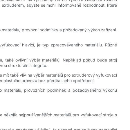
 s extruderem, abyste se mohli informovaně rozhodnout, které
ého materiálu, provozní podmínky a požadovaný výkon zařízení.
 vyfukovací hlavicí, je typ zpracovávaného materiálu. Různé
, také ovlivní výběr materiálů. Například pokud bude stroj
ou strukturální integritu.
 mít také vliv na výběr materiálů pro extruderový vyfukovací
orychlostního provozu bez předčasného opotřebení.
ého materiálu, provozních podmínek a požadovaného výkonu
několik nejpoužívanějších materiálů pro vyfukovací stroje s
korozi a snadnému čištění. Je vhodná pro aplikace zahrnující