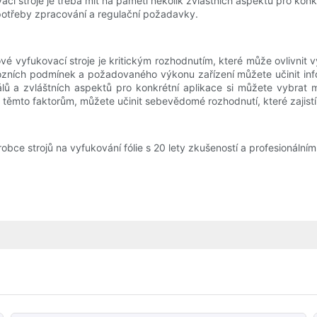
ací stroje je třeba mít na paměti několik zvláštních aspektů pro ko
 potřeby zpracování a regulační požadavky.
vé vyfukovací stroje je kritickým rozhodnutím, které může ovlivnit 
ozních podmínek a požadovaného výkonu zařízení můžete učinit info
ů a zvláštních aspektů pro konkrétní aplikace si můžete vybrat ma
těmto faktorům, můžete učinit sebevědomé rozhodnutí, které zajist
obce strojů na vyfukování fólie s 20 lety zkušeností a profesionální