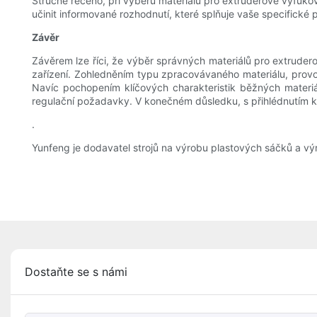
Stručně řečeno, při výběru materiálů pro extruderové vyfukov
učinit informované rozhodnutí, které splňuje vaše specifické
Závěr
Závěrem lze říci, že výběr správných materiálů pro extrudero
zařízení. Zohledněním typu zpracovávaného materiálu, prov
Navíc pochopením klíčových charakteristik běžných materiál
regulační požadavky. V konečném důsledku, s přihlédnutím k 
.
Yunfeng je dodavatel strojů na výrobu plastových sáčků a výr
Dostaňte se s námi