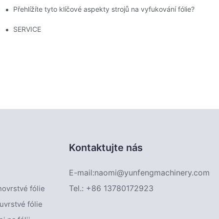
Přehlížíte tyto klíčové aspekty strojů na vyfukování fólie?
a jeho výhody a nevýhody
SERVICE
Kontaktujte nás
E-mail:
naomi@yunfengmachinery.com
Tel.: +86 13780172923
novrstvé fólie
uvrstvé fólie