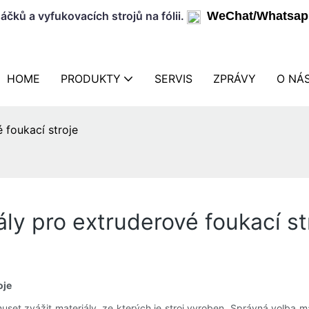
áčků a vyfukovacích strojů na fólii.
WeChat/Whatsap
HOME
PRODUKTY
SERVIS
ZPRÁVY
O NÁ
 foukací stroje
ly pro extruderové foukací st
oje
set zvážit materiály, ze kterých je stroj vyroben. Správná volba 