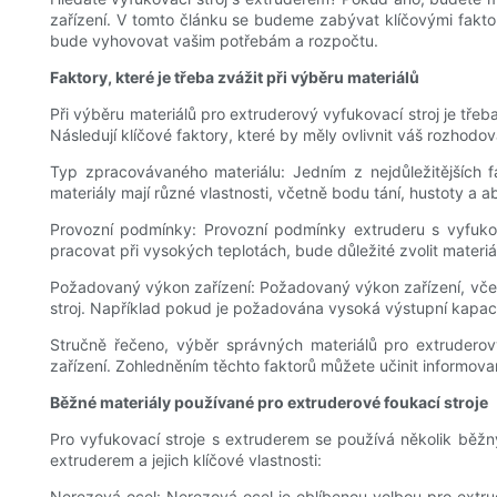
zařízení. V tomto článku se budeme zabývat klíčovými faktor
bude vyhovovat vašim potřebám a rozpočtu.
Faktory, které je třeba zvážit při výběru materiálů
Při výběru materiálů pro extruderový vyfukovací stroj je tře
Následují klíčové faktory, které by měly ovlivnit váš rozhodov
Typ zpracovávaného materiálu: Jedním z nejdůležitějších fa
materiály mají různé vlastnosti, včetně bodu tání, hustoty a ab
Provozní podmínky: Provozní podmínky extruderu s vyfukova
pracovat při vysokých teplotách, bude důležité zvolit materiály
Požadovaný výkon zařízení: Požadovaný výkon zařízení, včetn
stroj. Například pokud je požadována vysoká výstupní kapaci
Stručně řečeno, výběr správných materiálů pro extrudero
zařízení. Zohledněním těchto faktorů můžete učinit informov
Běžné materiály používané pro extruderové foukací stroje
Pro vyfukovací stroje s extruderem se používá několik běžn
extruderem a jejich klíčové vlastnosti:
Nerezová ocel: Nerezová ocel je oblíbenou volbou pro extrud