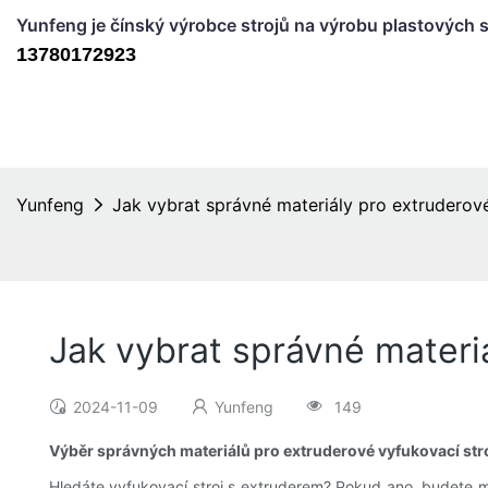
Yunfeng je čínský výrobce strojů na výrobu plastových s
13780172923
Yunfeng
Jak vybrat správné materiály pro extruderové
Jak vybrat správné materiá
2024-11-09
Yunfeng
149
Výběr správných materiálů pro extruderové vyfukovací str
Hledáte vyfukovací stroj s extruderem? Pokud ano, budete mu