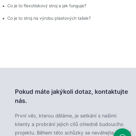
Co je to flexotiskový stroj a jak funguje?
Co je to stroj na výrobu plastových tašek?
Pokud máte jakýkoli dotaz, kontaktujte
nás.
První věc, kterou děláme, je setkání s našimi
klienty a probrání jejich cílů ohledně budoucího
projektu. Během této schůzky se neváhejte podělit