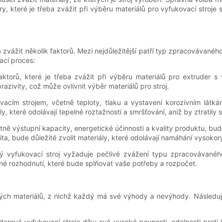
y, které je třeba zvážit při výběru materiálů pro vyfukovací stroje
ba zvážit několik faktorů. Mezi nejdůležitější patří typ zpracovávan
ací proces:
ktorů, které je třeba zvážit při výběru materiálů pro extruder s
razivity, což může ovlivnit výběr materiálů pro stroj.
cím strojem, včetně teploty, tlaku a vystavení korozivním látkám
, které odolávají tepelné roztažnosti a smršťování, aniž by ztratily sv
ě výstupní kapacity, energetické účinnosti a kvality produktu, bude
ta, bude důležité zvolit materiály, které odolávají namáhání vysok
vý vyfukovací stroj vyžaduje pečlivé zvážení typu zpracovávan
ané rozhodnutí, které bude splňovat vaše potřeby a rozpočet.
ých materiálů, z nichž každý má své výhody a nevýhody. Následuje 
erové vyfukovací stroje díky své vysoké pevnosti, odolnosti proti 