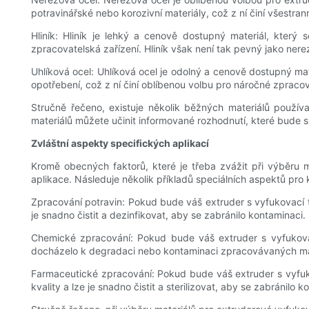
potravinářské nebo korozivní materiály, což z ní činí všestra
Hliník: Hliník je lehký a cenově dostupný materiál, který
zpracovatelská zařízení. Hliník však není tak pevný jako ner
Uhlíková ocel: Uhlíková ocel je odolný a cenově dostupný ma
opotřebení, což z ní činí oblíbenou volbu pro náročné zpracov
Stručně řečeno, existuje několik běžných materiálů použí
materiálů můžete učinit informované rozhodnutí, které bude 
Zvláštní aspekty specifických aplikací
Kromě obecných faktorů, které je třeba zvážit při výběru ma
aplikace. Následuje několik příkladů speciálních aspektů pro 
Zpracování potravin: Pokud bude váš extruder s vyfukovací te
je snadno čistit a dezinfikovat, aby se zabránilo kontaminaci.
Chemické zpracování: Pokud bude váš extruder s vyfukovací
docházelo k degradaci nebo kontaminaci zpracovávaných ma
Farmaceutické zpracování: Pokud bude váš extruder s vyfuko
kvality a lze je snadno čistit a sterilizovat, aby se zabránilo k