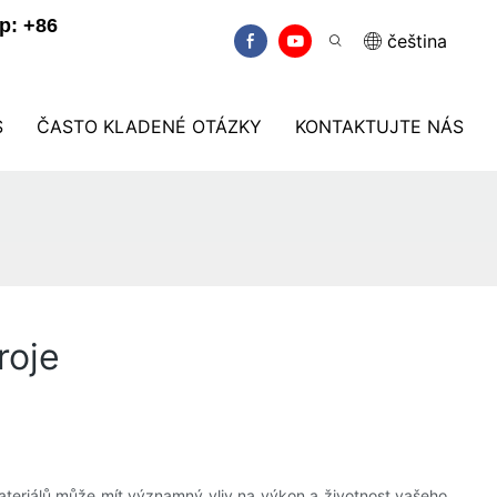
p: +86
čeština
S
ČASTO KLADENÉ OTÁZKY
KONTAKTUJTE NÁS
roje
materiálů může mít významný vliv na výkon a životnost vašeho