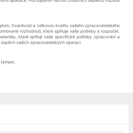
nkrétní aplikace. Pochopením těchto zvláštních aspektů můžete
výkon, trvanlivost a celkovou kvalitu vašeho zpracovatelského
rmované rozhodnutí, které splňuje vaše potřeby a rozpočet.
teriály, které splňují vaše specifické potřeby zpracování a
í úspěch vašich zpracovatelských operací.
m týmem.