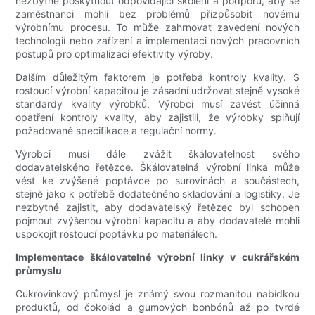
nezbytné poskytnout odpovídající školení a podporu, aby se
zaměstnanci mohli bez problémů přizpůsobit novému
výrobnímu procesu. To může zahrnovat zavedení nových
technologií nebo zařízení a implementaci nových pracovních
postupů pro optimalizaci efektivity výroby.
Dalším důležitým faktorem je potřeba kontroly kvality. S
rostoucí výrobní kapacitou je zásadní udržovat stejně vysoké
standardy kvality výrobků. Výrobci musí zavést účinná
opatření kontroly kvality, aby zajistili, že výrobky splňují
požadované specifikace a regulační normy.
Výrobci musí dále zvážit škálovatelnost svého
dodavatelského řetězce. Škálovatelná výrobní linka může
vést ke zvýšené poptávce po surovinách a součástech,
stejně jako k potřebě dodatečného skladování a logistiky. Je
nezbytné zajistit, aby dodavatelský řetězec byl schopen
pojmout zvýšenou výrobní kapacitu a aby dodavatelé mohli
uspokojit rostoucí poptávku po materiálech.
Implementace škálovatelné výrobní linky v cukrářském
průmyslu
Cukrovinkový průmysl je známý svou rozmanitou nabídkou
produktů, od čokolád a gumových bonbónů až po tvrdé