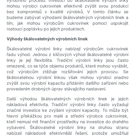
výrobního procesu. Investicí do škálovatelné výrobní linky
mohou výrobci cukrovinek efektivně zvýšit svou produkci
bez kompromisů v kvalitě výrobků. V tomto článku se
budeme zabývat výhodami škálovatelných výrobních linek a
tím, jak mohou výrobcům cukrovinek pomoci uspokojit
rostoucí poptávku po jejich produktech.
Výhody škálovatelných výrobních linek
Škálovatelné výrobní linky nabízejí výrobcům cukrovinek
řadu výhod. Jednou z klíčových výhod škálovatelné výrobní
linky je její flexibilita. Tradiční výrobní linky jsou často
omezené, co se týče objemu produktů, které mohou vyrábět,
což výrobcům ztěžuje rozšiřování jejich provozu. Se
škálovatelnou výrobní linkou však mohou výrobci snadno
zvýšit svou výrobní kapacitu přidáním dalšího zařízení nebo
provedením drobných úprav stávajícího nastavení.
Další výhodou škálovatelných výrobních linek je jejich
nákladová efektivita. Tradiční výrobní linky často vyžadují
značné investice ke zvýšení výrobní kapacity. To může být
hlavní překážkou pro malé a střední výrobce cukrovinek,
kteří nemusí mít finanční prostředky na investice do drahého
vybavení. Škálovatelné výrobní linky na druhou stranu
nabízejí nákladově efektivnější řešení, protože umožňují