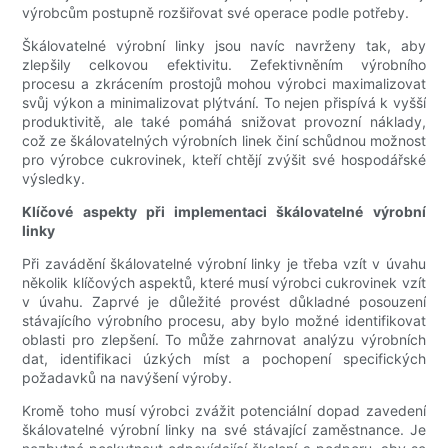
výrobcům postupně rozšiřovat své operace podle potřeby.
Škálovatelné výrobní linky jsou navíc navrženy tak, aby
zlepšily celkovou efektivitu. Zefektivněním výrobního
procesu a zkrácením prostojů mohou výrobci maximalizovat
svůj výkon a minimalizovat plýtvání. To nejen přispívá k vyšší
produktivitě, ale také pomáhá snižovat provozní náklady,
což ze škálovatelných výrobních linek činí schůdnou možnost
pro výrobce cukrovinek, kteří chtějí zvýšit své hospodářské
výsledky.
Klíčové aspekty při implementaci škálovatelné výrobní
linky
Při zavádění škálovatelné výrobní linky je třeba vzít v úvahu
několik klíčových aspektů, které musí výrobci cukrovinek vzít
v úvahu. Zaprvé je důležité provést důkladné posouzení
stávajícího výrobního procesu, aby bylo možné identifikovat
oblasti pro zlepšení. To může zahrnovat analýzu výrobních
dat, identifikaci úzkých míst a pochopení specifických
požadavků na navýšení výroby.
Kromě toho musí výrobci zvážit potenciální dopad zavedení
škálovatelné výrobní linky na své stávající zaměstnance. Je