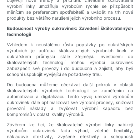
objevují nové trendy a příchutě. Zavedení škálovatelné
výrobní linky umožňuje výrobcům rychle se přizpůsobit
měnícím se preferencím spotřebitelů a uvádět na trh nové
produkty bez většího narušení jejich výrobního procesu.
Budoucnost výroby cukrovinek: Zavedení škálovatelných
technologií
Vzhledem k neustálému růstu poptávky po cukrářských
výrobcích je potřeba škálovatelných výrobních linek v
cukrářském průmyslu stále zřejmější. Investicemi do
škálovatelných technologií mohou výrobci cukrovinek
zabezpečit své provozy i do budoucna a zajistit, aby byli
schopni uspokojit vyvíjející se požadavky trhu.
Do budoucna můžeme očekávat další pokrok v oblasti
škálovatelných výrobních technologií se zaměřením na
automatizaci a digitalizaci. Tento vývoj umožní výrobcům
cukrovinek dále optimalizovat své výrobní procesy, snižovat
provozní náklady a zvyšovat výrobní kapacitu bez
kompromisů v oblasti kvality výrobků.
Závěrem lze říci, že škálovatelné výrobní linky nabízejí
výrobcům cukrovinek řadu výhod, včetně flexibility,
nákladové efektivity, zvýšené efektivity a schopnosti