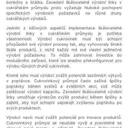
bonbóny a lízátka. Zavedení škálovatelné výrobní linky v
cukrářském průmyslu proto vyžaduje hluboké pochopení
specifických výrobních požadavků na různé druhy
cukrářských výrobků.
Jedním z klíčových aspektů implementace škálovatelné
výrobní linky v cukrářském průmyslu je potřeba
všestrannosti. Výrobci cukrovinek musí být schopni
přizpůsobit své výrobní procesy tak, aby vyhovovaly široké
škále produktů, z nichž každý má své vlastní jedinečné
výrobní požadavky. To může zahrnovat investice do
modulárního zařízení, které lze snadno překonfigurovat pro
výrobu různých druhů cukrovinek.
Kromě toho musí výrobci zvážit potenciál sezónních výkyvů
v poptávce. Cukrovinkový průmysl často zažívá špičky
poptávky během svátků a zvláštních akcí, což může
zatěžovat výrobní kapacitu. Zavedení škálovatelné výrobní
linky umožňuje výrobcům zvýšit produkci během špičky a
zajistit, aby byli schopni uspokojit zvýšenou poptávku po
svých produktech.
Výrobci navíc musí zvážit potenciál pro inovace produktů.
Cukrovinkový průmysl se neustále vyvíjí a pravidelně se