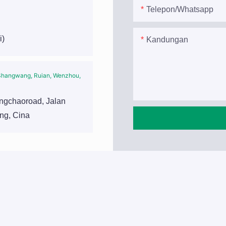
Telepon/whatsapp
i)
Kandungan
ingchaoroad, Jalan
ng, Cina