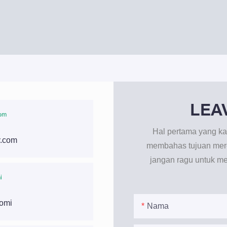
LEA
Hal pertama yang ka
y.com
membahas tujuan mere
jangan ragu untuk m
aomi
Nama