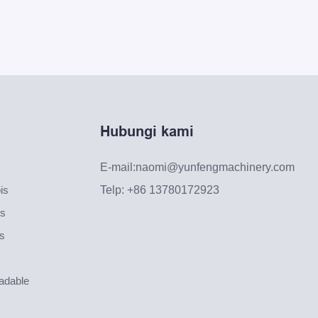
Hubungi kami
E-mail:
naomi@yunfengmachinery.com
is
Telp: +86 13780172923
is
is
radable