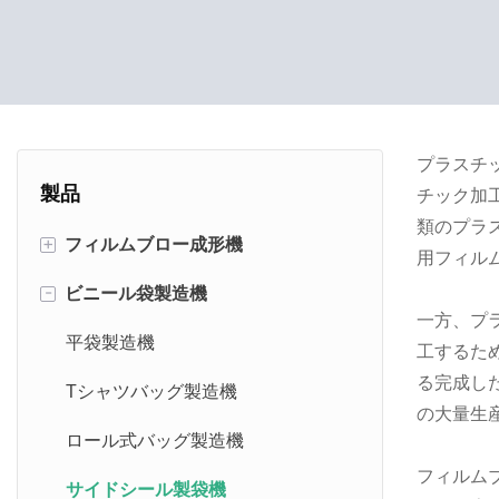
プラスチ
製品
チック加
類のプラ
+
フィルムブロー成形機
用フィル
-
ビニール袋製造機
単層フィルムブロー成形機
一方、プ
二重層フィルムブロー機
平袋製造機
工するた
る完成し
3層フィルムブロー成形機
Tシャツバッグ製造機
の大量生
ABAフィルムブロー機
ロール式バッグ製造機
フィルム
生分解性フィルムブロー成形機
サイドシール製袋機