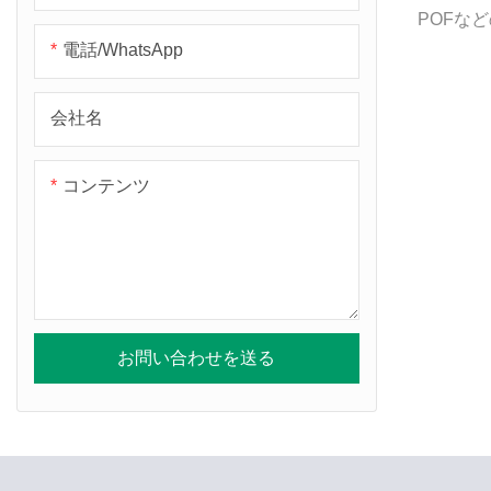
POFな
電話/WhatsApp
スチック
り、衣類
ー袋など
会社名
械全体は
タ制御と
コンテンツ
います。
す）。2
ステップ
れると自
テー
お問い合わせを送る