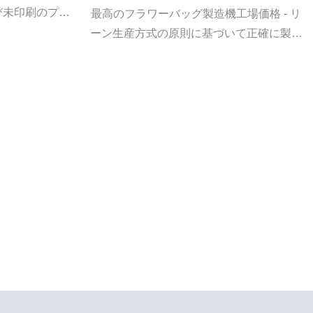
び未印刷のプラ
最高のフラワーバッグ製造機工場価格 - リ
製袋に適してお
ーン生産方式の原則に基づいて正確に製造
ン袋、ジュエリ
されています。
です。1. 機
クロコンピュー
ターを採用して
はオプションで
正確で安定した
、マークが失わ
3. 両面粘着
動穴あけ。