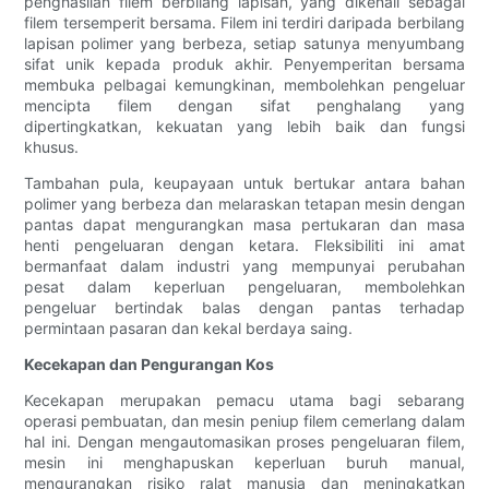
penghasilan filem berbilang lapisan, yang dikenali sebagai
filem tersemperit bersama. Filem ini terdiri daripada berbilang
lapisan polimer yang berbeza, setiap satunya menyumbang
sifat unik kepada produk akhir. Penyemperitan bersama
membuka pelbagai kemungkinan, membolehkan pengeluar
mencipta filem dengan sifat penghalang yang
dipertingkatkan, kekuatan yang lebih baik dan fungsi
khusus.
Tambahan pula, keupayaan untuk bertukar antara bahan
polimer yang berbeza dan melaraskan tetapan mesin dengan
pantas dapat mengurangkan masa pertukaran dan masa
henti pengeluaran dengan ketara. Fleksibiliti ini amat
bermanfaat dalam industri yang mempunyai perubahan
pesat dalam keperluan pengeluaran, membolehkan
pengeluar bertindak balas dengan pantas terhadap
permintaan pasaran dan kekal berdaya saing.
Kecekapan dan Pengurangan Kos
Kecekapan merupakan pemacu utama bagi sebarang
operasi pembuatan, dan mesin peniup filem cemerlang dalam
hal ini. Dengan mengautomasikan proses pengeluaran filem,
mesin ini menghapuskan keperluan buruh manual,
mengurangkan risiko ralat manusia dan meningkatkan