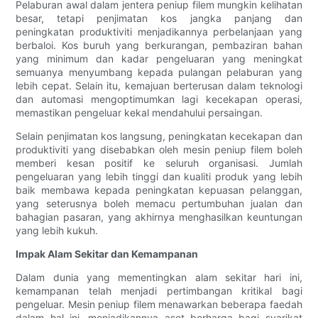
Pelaburan awal dalam jentera peniup filem mungkin kelihatan
besar, tetapi penjimatan kos jangka panjang dan
peningkatan produktiviti menjadikannya perbelanjaan yang
berbaloi. Kos buruh yang berkurangan, pembaziran bahan
yang minimum dan kadar pengeluaran yang meningkat
semuanya menyumbang kepada pulangan pelaburan yang
lebih cepat. Selain itu, kemajuan berterusan dalam teknologi
dan automasi mengoptimumkan lagi kecekapan operasi,
memastikan pengeluar kekal mendahului persaingan.
Selain penjimatan kos langsung, peningkatan kecekapan dan
produktiviti yang disebabkan oleh mesin peniup filem boleh
memberi kesan positif ke seluruh organisasi. Jumlah
pengeluaran yang lebih tinggi dan kualiti produk yang lebih
baik membawa kepada peningkatan kepuasan pelanggan,
yang seterusnya boleh memacu pertumbuhan jualan dan
bahagian pasaran, yang akhirnya menghasilkan keuntungan
yang lebih kukuh.
Impak Alam Sekitar dan Kemampanan
Dalam dunia yang mementingkan alam sekitar hari ini,
kemampanan telah menjadi pertimbangan kritikal bagi
pengeluar. Mesin peniup filem menawarkan beberapa faedah
dalam hal ini, menjadikannya aset berharga bagi syarikat