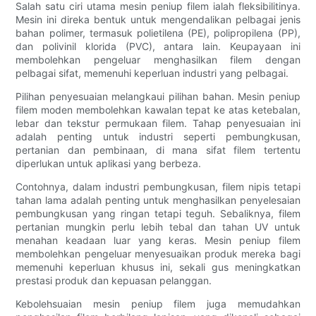
Salah satu ciri utama mesin peniup filem ialah fleksibilitinya.
Mesin ini direka bentuk untuk mengendalikan pelbagai jenis
bahan polimer, termasuk polietilena (PE), polipropilena (PP),
dan polivinil klorida (PVC), antara lain. Keupayaan ini
membolehkan pengeluar menghasilkan filem dengan
pelbagai sifat, memenuhi keperluan industri yang pelbagai.
Pilihan penyesuaian melangkaui pilihan bahan. Mesin peniup
filem moden membolehkan kawalan tepat ke atas ketebalan,
lebar dan tekstur permukaan filem. Tahap penyesuaian ini
adalah penting untuk industri seperti pembungkusan,
pertanian dan pembinaan, di mana sifat filem tertentu
diperlukan untuk aplikasi yang berbeza.
Contohnya, dalam industri pembungkusan, filem nipis tetapi
tahan lama adalah penting untuk menghasilkan penyelesaian
pembungkusan yang ringan tetapi teguh. Sebaliknya, filem
pertanian mungkin perlu lebih tebal dan tahan UV untuk
menahan keadaan luar yang keras. Mesin peniup filem
membolehkan pengeluar menyesuaikan produk mereka bagi
memenuhi keperluan khusus ini, sekali gus meningkatkan
prestasi produk dan kepuasan pelanggan.
Kebolehsuaian mesin peniup filem juga memudahkan