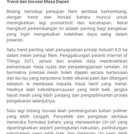
Trend dan Inovasi Masa Depan
Bidang teknologi peniupan filem sentiasa berkembang,
dengan trend dan inovasi baharu muncul untuk
meningkatkan lagi produktiviti dan kecekapan. Kekal
mengikuti perkembangan ini adalah penting bagi pengeluar
yang ingin mengekalkan kelebihan daya saing dalam
pasaran.
Satu trend penting ialah penyepaduan prinsip Industri 4.0 ke
dalam mesin peniup filem. Penggabungan peranti Internet of
Things (IoT), sensor dan analisis data membolehkan
pemantauan masa nyata dan penyelenggaraan ramalan. Ini
bermakna prestasi mesin boleh dijejaki secara berterusan
dan isu-isu yang berpotensi boleh dikenal pasti dan ditangani
sebelum ia membawa kepada masa henti yang mahal.
Hasilnya ialah kebolehpercayaan yang lebih baik, jangka
hayat mesin yang lebih panjang dan pengoptimuman proses
pengeluaran selanjutnya.
Satu lagi bidang inovasi ialah pembangunan bahan polimer
yang lebih canggih. Penyelidik dan pengeluar sentiasa
meneroka formulasi baharu yang menawarkan ciri-ciri yang
dipertingkatkan seperti peningkatan kekuatan, perlindungan
penghalang yang lebih baik dan rintangan UV yang lebih