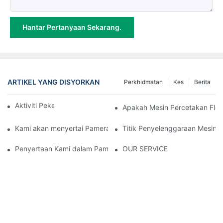
Hantar Pertanyaan Sekarang.
ARTIKEL YANG DISYORKAN
Perkhidmatan
Kes
Berita
Aktiviti Pekerja
Apakah Mesin Percetakan Flex
Kami akan menyertai Pameran Industri Plastik & Getah Antaraba
Titik Penyelenggaraan Mesin P
Penyertaan Kami dalam Pameran Plastik & Getah Vietnam 2025
OUR SERVICE