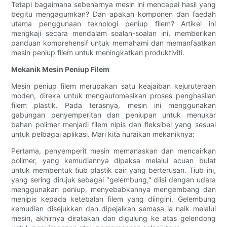
Tetapi bagaimana sebenarnya mesin ini mencapai hasil yang
begitu mengagumkan? Dan apakah komponen dan faedah
utama penggunaan teknologi peniup filem? Artikel ini
mengkaji secara mendalam soalan-soalan ini, memberikan
panduan komprehensif untuk memahami dan memanfaatkan
mesin peniup filem untuk meningkatkan produktiviti.
Mekanik Mesin Peniup Filem
Mesin peniup filem merupakan satu keajaiban kejuruteraan
moden, direka untuk mengautomasikan proses penghasilan
filem plastik. Pada terasnya, mesin ini menggunakan
gabungan penyemperitan dan peniupan untuk menukar
bahan polimer menjadi filem nipis dan fleksibel yang sesuai
untuk pelbagai aplikasi. Mari kita huraikan mekaniknya:
Pertama, penyemperit mesin memanaskan dan mencairkan
polimer, yang kemudiannya dipaksa melalui acuan bulat
untuk membentuk tiub plastik cair yang berterusan. Tiub ini,
yang sering dirujuk sebagai "gelembung," diisi dengan udara
menggunakan peniup, menyebabkannya mengembang dan
menipis kepada ketebalan filem yang diingini. Gelembung
kemudian disejukkan dan dipejalkan semasa ia naik melalui
mesin, akhirnya diratakan dan digulung ke atas gelendong