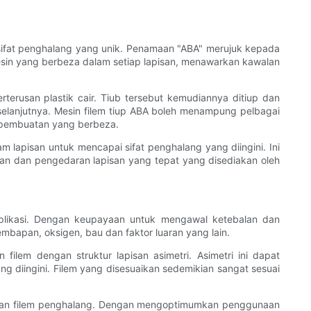
n sifat penghalang yang unik. Penamaan "ABA" merujuk kepada
resin yang berbeza dalam setiap lapisan, menawarkan kawalan
erusan plastik cair. Tiub tersebut kemudiannya ditiup dan
elanjutnya. Mesin filem tiup ABA boleh menampung pelbagai
 pembuatan yang berbeza.
apisan untuk mencapai sifat penghalang yang diingini. Ini
an dan pengedaran lapisan yang tepat yang disediakan oleh
 aplikasi. Dengan keupayaan untuk mengawal ketebalan dan
mbapan, oksigen, bau dan faktor luaran yang lain.
ilem dengan struktur lapisan asimetri. Asimetri ini dapat
g diingini. Filem yang disesuaikan sedemikian sangat sesuai
aran filem penghalang. Dengan mengoptimumkan penggunaan