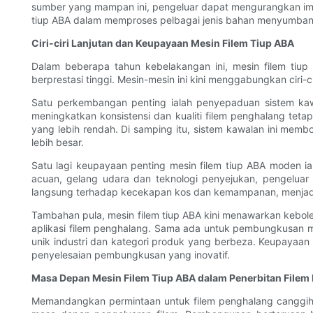
sumber yang mampan ini, pengeluar dapat mengurangkan impa
tiup ABA dalam memproses pelbagai jenis bahan menyumbang
Ciri-ciri Lanjutan dan Keupayaan Mesin Filem Tiup ABA
Dalam beberapa tahun kebelakangan ini, mesin filem tiu
berprestasi tinggi. Mesin-mesin ini kini menggabungkan cir
Satu perkembangan penting ialah penyepaduan sistem ka
meningkatkan konsistensi dan kualiti filem penghalang tet
yang lebih rendah. Di samping itu, sistem kawalan ini memb
lebih besar.
Satu lagi keupayaan penting mesin filem tiup ABA moden ia
acuan, gelang udara dan teknologi penyejukan, pengeluar
langsung terhadap kecekapan kos dan kemampanan, menjadi
Tambahan pula, mesin filem tiup ABA kini menawarkan kebole
aplikasi filem penghalang. Sama ada untuk pembungkusan ma
unik industri dan kategori produk yang berbeza. Keupayaan
penyelesaian pembungkusan yang inovatif.
Masa Depan Mesin Filem Tiup ABA dalam Penerbitan Filem
Memandangkan permintaan untuk filem penghalang canggih t