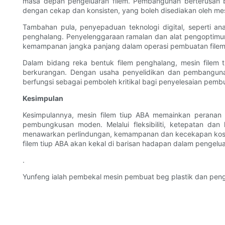
masa depan pengeluaran filem. Pembangunan berterusan b
dengan cekap dan konsisten, yang boleh disediakan oleh mesi
Tambahan pula, penyepaduan teknologi digital, seperti a
penghalang. Penyelenggaraan ramalan dan alat pengoptimu
kemampanan jangka panjang dalam operasi pembuatan filem
Dalam bidang reka bentuk filem penghalang, mesin filem 
berkurangan. Dengan usaha penyelidikan dan pembangunan
berfungsi sebagai pemboleh kritikal bagi penyelesaian pemb
Kesimpulan
Kesimpulannya, mesin filem tiup ABA memainkan peranan p
pembungkusan moden. Melalui fleksibiliti, ketepatan da
menawarkan perlindungan, kemampanan dan kecekapan kos.
filem tiup ABA akan kekal di barisan hadapan dalam penge
.
Yunfeng ialah pembekal mesin pembuat beg plastik dan peng