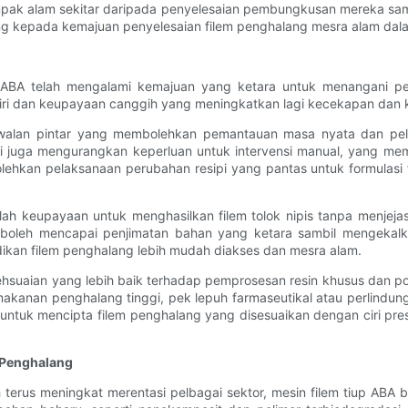
k alam sekitar daripada penyelesaian pembungkusan mereka sambil t
 kepada kemajuan penyelesaian filem penghalang mesra alam dalam
p ABA telah mengalami kemajuan yang ketara untuk menangani p
i-ciri dan keupayaan canggih yang meningkatkan lagi kecekapan dan 
walan pintar yang membolehkan pemantauan masa nyata dan pelar
api juga mengurangkan keperluan untuk intervensi manual, yang mem
olehkan pelaksanaan perubahan resipi yang pantas untuk formulasi 
lah keupayaan untuk menghasilkan filem tolok nipis tanpa menjejas
 boleh mencapai penjimatan bahan yang ketara sambil mengekalk
kan filem penghalang lebih mudah diakses dan mesra alam.
hsuaian yang lebih baik terhadap pemprosesan resin khusus dan pol
kanan penghalang tinggi, pek lepuh farmaseutikal atau perlindung
 untuk mencipta filem penghalang yang disesuaikan dengan ciri p
 Penghalang
erus meningkat merentasi pelbagai sektor, mesin filem tiup ABA 