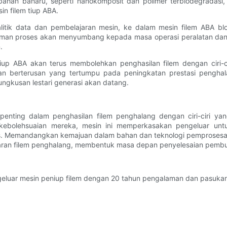
ahan baharu, seperti nanokomposit dan polimer terbiodegradas
n filem tiup ABA.
nalitik data dan pembelajaran mesin, ke dalam mesin filem ABA b
man proses akan menyumbang kepada masa operasi peralatan dan k
.
tiup ABA akan terus membolehkan penghasilan filem dengan ciri-c
 berterusan yang tertumpu pada peningkatan prestasi penghala
ungkusan lestari generasi akan datang.
enting dalam penghasilan filem penghalang dengan ciri-ciri yan
n kebolehsuaian mereka, mesin ini memperkasakan pengeluar untu
 Memandangkan kemajuan dalam bahan dan teknologi pemprosesan 
luaran filem penghalang, membentuk masa depan penyelesaian pem
eluar mesin peniup filem dengan 20 tahun pengalaman dan pasukan 