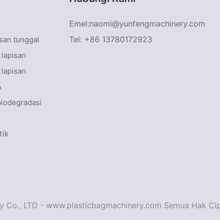
Emel:
naomi@yunfengmachinery.com
Tel: +86 13780172923
isan tunggal
 lapisan
 lapisan
A
biodegradasi
tik
 Co., LTD - www.plasticbagmachinery.com Semua Hak Cipta