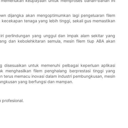
i, memerlukan keupayaan untuk memproses bahan-bahan ini
lown dijangka akan mengoptimumkan lagi pengeluaran filem
ecekapan tenaga yang lebih tinggi, sekali gus memastikan
iri perlindungan yang unggul dan impak alam sekitar yang
ng dan kebolehkitaran semula, mesin filem tiup ABA akan
g disesuaikan untuk memenuhi pelbagai keperluan aplikasi
k menghasilkan filem penghalang berprestasi tinggi yang
terus memacu inovasi dalam industri pembungkusan, mesin
bungkusan yang berfungsi dan mampan.
profesional.