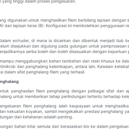
 yang tinggi dalam proses pengeluaran.
 yang digunakan untuk menghasilkan filem berbilang lapisan denga
A) dan lapisan teras (B). Konfigurasi ini membolehkan penggunaan 
am extruder, di mana ia dicairkan dan dibentuk menjadi tiub bert
belum disejukkan dan digulung pada gulungan untuk pemprosesan s
enjadikannya serba boleh dan boleh disesuaikan dengan keperluan
A mampu menggabungkan bahan tambahan dan resin khusus ke dalam l
timikrob dan penghalang kelembapan, antara lain. Kawalan ketebal
 dalam sifat penghalang filem yang terhasil.
enghalang
 untuk penghasilan filem penghalang dengan pelbagai sifat dan
halang untuk memberikan tahap perlindungan tertentu terhadap kele
ngeluaran filem penghalang ialah keupayaan untuk menghasilkan f
k dan kekuatan koyakan, sambil mengekalkan prestasi penghalang yan
dungan dan ketahanan adalah penting.
bungan bahan kitar semula dan berasaskan bio ke dalam pengelu