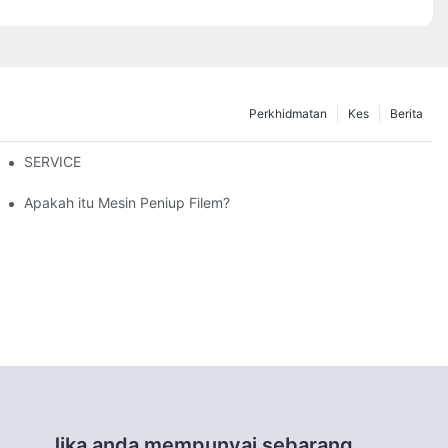
Perkhidmatan
Kes
Berita
rfungsi dan kelebihan serta kekurangannya
SERVICE
Apakah itu Mesin Peniup Filem?
Jika anda mempunyai sebarang