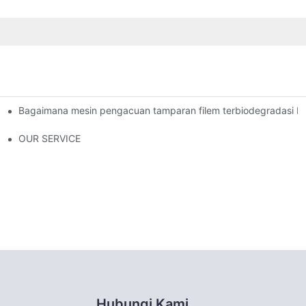
Bagaimana mesin pengacuan tamparan filem terbiodegradasi be
 masalah ketebalan filem yang tidak sekata?
OUR SERVICE
Hubungi Kami