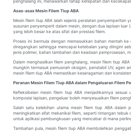
penghalang ini, menawarkan tahap ketepatan dan kecekapan
Asas-asas Mesin Filem Tiup ABA
Mesin filem tiup ABA ialah sejenis peralatan penyemperitan
susunan penyemperit dalam mesin, dengan dua lapisan luar (
yang lebih besar ke atas sifat dan prestasi filem.
Proses ini bermula dengan memasukkan bahan mentah ke dal
diregangkan sehingga mencapai ketebalan yang diingini se
jenis polimer, bahan tambahan dan keadaan pemprosesan, m
Dalam menghasilkan filem penghalang, mesin filem tiup AB
mungkin termasuk pemusnah oksigen, penstabil UV, agen an
mesin filem tiup ABA memastikan keseragaman dan konsistensi
Peranan Mesin Filem Tiup ABA dalam Pengeluaran Filem P
Kefleksibelan mesin filem tiup ABA menjadikannya sesuai
komposisi lapisan, pengeluar boleh menyesuaikan filem peng
Salah satu kelebihan utama mesin filem tiup ABA dalam pe
meningkatkan sifat mekanikal filem, seperti rintangan tebu
untuk aplikasi pembungkusan yang mencabar di mana perlin
Tambahan pula, mesin filem tiup ABA membolehkan pengga