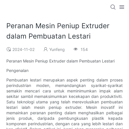
Peranan Mesin Peniup Extruder
dalam Pembuatan Lestari
2024-11-02
Yunfeng
154
Peranan Mesin Peniup Extruder dalam Pembuatan Lestari
Pengenalan
Pembuatan lestari merupakan aspek penting dalam proses
perindustrian moden, memandangkan syarikat-syarikat
semakin mencari cara untuk meminimumkan impak alam
sekitar sambil memaksimumkan kecekapan dan produktiviti.
Satu teknologi utama yang telah merevolusikan pembuatan
lestari ialah mesin peniup extruder. Mesin inovatif ini
memainkan peranan penting dalam menghasilkan pelbagai
jenis produk, daripada pembungkusan plastik kepada
komponen perindustrian, dengan cara yang lebih lestari dan