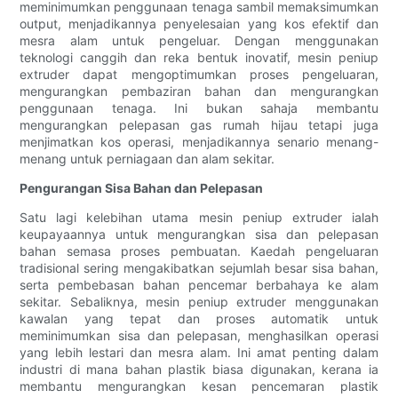
meminimumkan penggunaan tenaga sambil memaksimumkan
output, menjadikannya penyelesaian yang kos efektif dan
mesra alam untuk pengeluar. Dengan menggunakan
teknologi canggih dan reka bentuk inovatif, mesin peniup
extruder dapat mengoptimumkan proses pengeluaran,
mengurangkan pembaziran bahan dan mengurangkan
penggunaan tenaga. Ini bukan sahaja membantu
mengurangkan pelepasan gas rumah hijau tetapi juga
menjimatkan kos operasi, menjadikannya senario menang-
menang untuk perniagaan dan alam sekitar.
Pengurangan Sisa Bahan dan Pelepasan
Satu lagi kelebihan utama mesin peniup extruder ialah
keupayaannya untuk mengurangkan sisa dan pelepasan
bahan semasa proses pembuatan. Kaedah pengeluaran
tradisional sering mengakibatkan sejumlah besar sisa bahan,
serta pembebasan bahan pencemar berbahaya ke alam
sekitar. Sebaliknya, mesin peniup extruder menggunakan
kawalan yang tepat dan proses automatik untuk
meminimumkan sisa dan pelepasan, menghasilkan operasi
yang lebih lestari dan mesra alam. Ini amat penting dalam
industri di mana bahan plastik biasa digunakan, kerana ia
membantu mengurangkan kesan pencemaran plastik