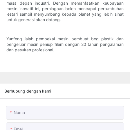
masa depan industri. Dengan memanfaatkan keupayaan
mesin inovatif ini, perniagaan boleh mencapai pertumbuhan
lestari sambil menyumbang kepada planet yang lebih sihat
untuk generasi akan datang.
.
Yunfeng ialah pembekal mesin pembuat beg plastik dan
pengeluar mesin peniup filem dengan 20 tahun pengalaman
dan pasukan profesional.
Berhubung dengan kami
Nama
Emel