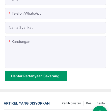
Telefon/whatsApp
Nama Syarikat
Kandungan
Hantar Pertanyaan Sekarang.
ARTIKEL YANG DISYORKAN
Perkhidmatan
Kes
Berita