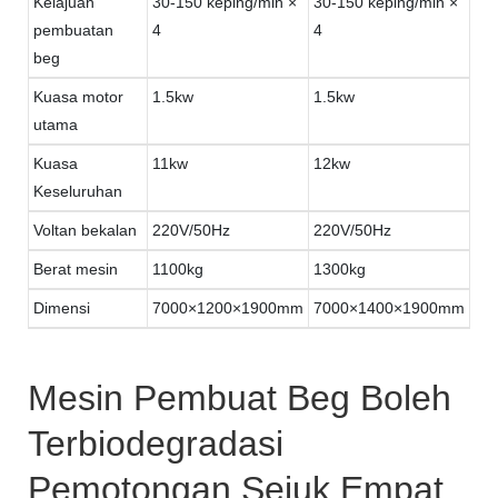
Kelajuan
30-150 keping/min ×
30-150 keping/min ×
pembuatan
4
4
beg
Kuasa motor
1.5kw
1.5kw
utama
Kuasa
11kw
12kw
Keseluruhan
Voltan bekalan
220V/50Hz
220V/50Hz
Berat mesin
1100kg
1300kg
Dimensi
7000×1200×1900mm
7000×1400×1900mm
Mesin Pembuat Beg Boleh
Terbiodegradasi
Pemotongan Sejuk Empat