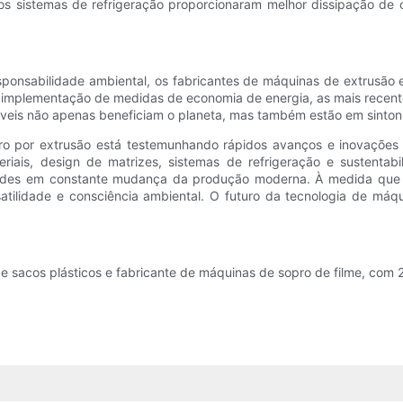
s sistemas de refrigeração proporcionaram melhor dissipação de ca
sponsabilidade ambiental, os fabricantes de máquinas de extrusão e
 a implementação de medidas de economia de energia, as mais recen
veis ​​não apenas beneficiam o planeta, mas também estão em sintoni
o por extrusão está testemunhando rápidos avanços e inovações q
eriais, design de matrizes, sistemas de refrigeração e sustentab
ades em constante mudança da produção moderna. À medida que es
atilidade e consciência ambiental. O futuro da tecnologia de máq
sacos plásticos e fabricante de máquinas de sopro de filme, com 2