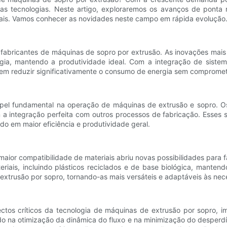
vas tecnologias. Neste artigo, exploraremos os avanços de ponta
 mais. Vamos conhecer as novidades neste campo em rápida evolução
s fabricantes de máquinas de sopro por extrusão. As inovações mai
a, mantendo a produtividade ideal. Com a integração de sistem
dem reduzir significativamente o consumo de energia sem comprom
el fundamental na operação de máquinas de extrusão e sopro. Os
 a integração perfeita com outros processos de fabricação. Esses 
ndo em maior eficiência e produtividade geral.
ior compatibilidade de materiais abriu novas possibilidades para f
is, incluindo plásticos reciclados e de base biológica, mantendo
 extrusão por sopro, tornando-as mais versáteis e adaptáveis ​​às 
ctos críticos da tecnologia de máquinas de extrusão por sopro, i
o na otimização da dinâmica do fluxo e na minimização do desperdí