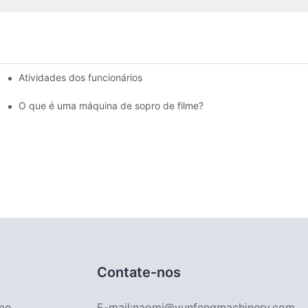
Atividades dos funcionários
egradável e quais são suas vantagens e desvantagens.
cha e Plásticos.
O que é uma máquina de sopro de filme?
Contate-nos
me
E-mail:
naomi@yunfengmachinery.com