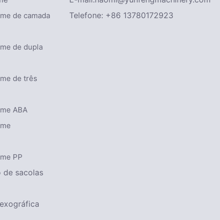
Telefone: +86 13780172923
ilme de camada
lme de dupla
lme de três
ilme ABA
lme
ilme PP
 de sacolas
exográfica