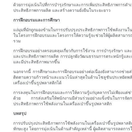
ด้วยการมุ่งเน้นไปที่การบำรุงรักษาและการเพิ่มประสิทธิภาพการดำเ
ประสิทธิภาพการผลิต และสร้างความยั่งยืนในระยะยาว
การฝึกอบรมและการศึกษา
แง่มุมที่มักถูกมองข้ามในการปรับปรุงประสิทธิภาพการใช้พลังงานในเ
ในโครงการฝึกอบรมและโครงการให้ความรู้จะช่วยให้ผู้ผลิตสามา
รวม
การฝึกอบรมอย่างครอบคลุมเกี่ยวกับการใช้งาน การบำรุงรักษา แล
และประสิทธิภาพการผลิต การปลูกฝังวัฒนธรรมการตระหนักรู้และความ
และมีประสิทธิภาพมากขึ้น
นอกจากนี้ การศึกษาและการฝึกอบรมอย่างต่อเนื่องยังสามารถช่วยส่
ติดตามความก้าวหน้าและแนวโน้มล่าสุดในด้านโซลูชันประหยัดพล
เครื่องเป่าขึ้นรูปพลาสติกได้
การลงทุนในการฝึกอบรมและการให้ความรู้แก่บุคลากรไม่เพียงแต่ช
ด้วย การส่งเสริมให้พนักงานมีส่วนร่วมอย่างแข็งขันในการจัดก
ประสิทธิภาพการใช้พลังงานในเครื่องเป่าขึ้นรูปพลาสติก
บทสรุป
การปรับปรุงประสิทธิภาพการใช้พลังงานในเครื่องเป่าขึ้นรูปพลาสต
ทักษะสูง โดยการมุ่งเน้นในด้านสำคัญเหล่านี้ ผู้ผลิตสามารถลดก