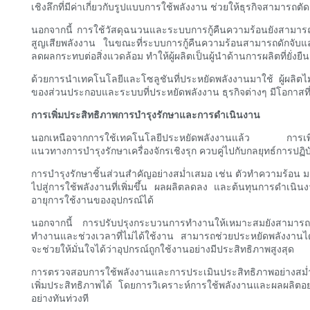
เชิงลึกที่มีค่าเกี่ยวกับรูปแบบการใช้พลังงาน ช่วยให้ธุรกิจสามารถต
นอกจากนี้ การใช้วัสดุฉนวนและระบบการกู้คืนความร้อนยังสามารถช่
สูญเสียพลังงาน ในขณะที่ระบบการกู้คืนความร้อนสามารถดักจับแล
ลดผลกระทบต่อสิ่งแวดล้อม ทำให้ผู้ผลิตเป็นผู้นำด้านการผลิตที่ยั่งยืน
ด้วยการนำเทคโนโลยีและโซลูชันที่ประหยัดพลังงานมาใช้ ผู้ผลิตไม่
ของส่วนประกอบและระบบที่ประหยัดพลังงาน ธุรกิจต่างๆ มีโอกาสท
การเพิ่มประสิทธิภาพการบำรุงรักษาและการดำเนินงาน
นอกเหนือจากการใช้เทคโนโลยีประหยัดพลังงานแล้ว การเพิ่มประส
แนวทางการบำรุงรักษาเครื่องจักรเชิงรุก ควบคู่ไปกับกลยุทธ์การปฏ
การบำรุงรักษาชิ้นส่วนสำคัญอย่างสม่ำเสมอ เช่น ตัวทำความร้อน มอเต
ไปสู่การใช้พลังงานที่เพิ่มขึ้น ผลผลิตลดลง และต้นทุนการดำเนินง
อายุการใช้งานของอุปกรณ์ได้
นอกจากนี้ การปรับปรุงกระบวนการทำงานให้เหมาะสมยังสามารถช่ว
ทำงานและช่วงเวลาที่ไม่ได้ใช้งาน สามารถช่วยประหยัดพลังงานได้อย
จะช่วยให้มั่นใจได้ว่าอุปกรณ์ถูกใช้งานอย่างมีประสิทธิภาพสูงสุด
การตรวจสอบการใช้พลังงานและการประเมินประสิทธิภาพอย่างสม่ำเสมอ
เพิ่มประสิทธิภาพได้ โดยการวิเคราะห์การใช้พลังงานและผลผลิตอ
อย่างทันท่วงที