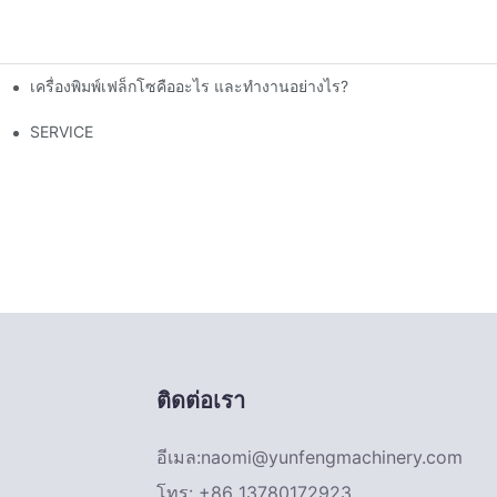
เครื่องพิมพ์เฟล็กโซคืออะไร และทำงานอย่างไร?
ไขปัญหาความหนาของฟิล์มไม่สม่ำเสมอ?
SERVICE
ติดต่อเรา
อีเมล:
naomi@yunfengmachinery.com
โทร: +86 13780172923