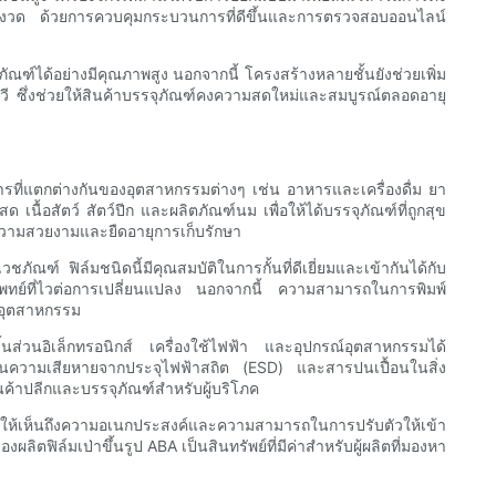
้มงวด ด้วยการควบคุมกระบวนการที่ดีขึ้นและการตรวจสอบออนไลน์
ัณฑ์ได้อย่างมีคุณภาพสูง นอกจากนี้ โครงสร้างหลายชั้นยังช่วยเพิ่ม
ยูวี ซึ่งช่วยให้สินค้าบรรจุภัณฑ์คงความสดใหม่และสมบูรณ์ตลอดอายุ
รที่แตกต่างกันของอุตสาหกรรมต่างๆ เช่น อาหารและเครื่องดื่ม ยา
นื้อสัตว์ สัตว์ปีก และผลิตภัณฑ์นม เพื่อให้ได้บรรจุภัณฑ์ที่ถูกสุข
่มความสวยงามและยืดอายุการเก็บรักษา
ฑ์ ฟิล์มชนิดนี้มีคุณสมบัติในการกั้นที่ดีเยี่ยมและเข้ากันได้กับ
แพทย์ที่ไวต่อการเปลี่ยนแปลง นอกจากนี้ ความสามารถในการพิมพ์
นอุตสาหกรรม
ิ้นส่วนอิเล็กทรอนิกส์ เครื่องใช้ไฟฟ้า และอุปกรณ์อุตสาหกรรมได้
งกันความเสียหายจากประจุไฟฟ้าสถิต (ESD) และสารปนเปื้อนในสิ่ง
นค้าปลีกและบรรจุภัณฑ์สำหรับผู้บริโภค
ดงให้เห็นถึงความอเนกประสงค์และความสามารถในการปรับตัวให้เข้า
ิล์มเป่าขึ้นรูป ABA เป็นสินทรัพย์ที่มีค่าสำหรับผู้ผลิตที่มองหา