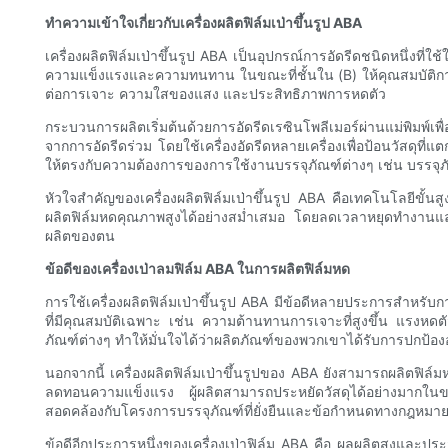
ทำความเข้าใจเกี่ยวกับเครื่องผลิตฟิล์มเป่าขึ้นรูป ABA
เครื่องผลิตฟิล์มเป่าขึ้นรูป ABA เป็นอุปกรณ์การอัดรีดชนิดหนึ่งที
ความแข็งแรงและความทนทาน ในขณะที่ชั้นใน (B) ให้คุณสมบัติการกั
ต่อการเจาะ ความใสของแสง และประสิทธิภาพการหดตัว
กระบวนการผลิตเริ่มต้นด้วยการอัดรีดเรซินโพลีเมอร์ผ่านแม่พิมพ์
จากการอัดรีดร่วม โดยใช้เครื่องอัดรีดหลายเครื่องเพื่อป้อนวัสดุท
ให้ตรงกับความต้องการของการใช้งานบรรจุภัณฑ์ต่างๆ เช่น บรรจุภ
หัวใจสำคัญของเครื่องผลิตฟิล์มเป่าขึ้นรูป ABA คือเทคโนโลยีขั
ผลิตฟิล์มหดคุณภาพสูงได้อย่างสม่ำเสมอ โดยลดเวลาหยุดทำงานและของเ
ผลิตของตน
ข้อดีของเครื่องเป่าลมฟิล์ม ABA ในการผลิตฟิล์มหด
การใช้เครื่องผลิตฟิล์มเป่าขึ้นรูป ABA มีข้อดีหลายประการสำหรับ
ที่มีคุณสมบัติเฉพาะ เช่น ความต้านทานการเจาะที่สูงขึ้น แรงห
ภัณฑ์ต่างๆ ทำให้มั่นใจได้ว่าผลิตภัณฑ์ของพวกเขาได้รับการปกป้อ
นอกจากนี้ เครื่องผลิตฟิล์มเป่าขึ้นรูปของ ABA ยังสามารถผลิตฟิ
ลดทอนความแข็งแรง ผู้ผลิตสามารถประหยัดวัสดุได้อย่างมากในขณะ
สอดคล้องกับโครงการบรรจุภัณฑ์ที่ยั่งยืนและข้อกำหนดทางกฎหมาย
ข้อดีอีกประการหนึ่งของเครื่องเป่าฟิล์ม ABA คือ ผลผลิตสูงและประส