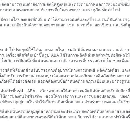
ผลิตสามารถเพิ่มกำลังการผลิตให้สูงสุดและตรงตามกำหนดการส่งมอบที่เข
ียรของขนาด ตรงตามความต้องการที่เข้มงวดของงานบรรจุภัณฑ์สมัยใหม่
 มีความใสของแสงที่ดีเยี่ยม ทำให้สามารถพิมพ์และสร้างแบรนด์สินค้าบรรจุภ
ียง่าย และปกป้องสินค้าจากปัจจัยภายนอก เช่น ความชื้น ออกซิเจน และรังสี
ามารถนำไปประยุกต์ใช้ได้หลากหลายในการผลิตฟิล์มหด ตอบสนองความต้องกา
รื่องผลิตฟิล์มเป่าขึ้นรูป ABA ใช้ในการผลิตฟิล์มหดสำหรับห่อผักผลไม้สด เ
วยให้เกิดการปิดผนึกที่แน่นหนาและปกป้องอาหารที่บรรจุอยู่ภายใน ช่วยเพิ
รผลิตฟิล์มหดสำหรับบรรจุภัณฑ์อุปกรณ์ทางการแพทย์ ผลิตภัณฑ์ยา และเวชภัณ
างยิ่งสำหรับการรักษาความสมบูรณ์และความปลอดภัยของผลิตภัณฑ์ทางการ
ิตภัณฑ์ได้อย่างชัดเจน สอดคล้องกับข้อกำหนดด้านกฎระเบียบและมาตรฐา
ตฟิล์มเป่าขึ้นรูป ABA เนื่องจากช่วยให้สามารถผลิตฟิล์มหดสำหรับปกป้องช
และให้การป้องกันไฟฟ้าสถิต ช่วยให้การจัดการและการขนส่งปลอดภัย ป้อ
ฑ์ที่บรรจุอยู่ภายใน ทำให้เป็นตัวเลือกที่เหมาะสมสำหรับการจัดแสดงในร้า
ลิตฟิล์มหดนั้นครอบคลุมอุตสาหกรรมและประเภทผลิตภัณฑ์ที่หลากหลาย แส
คุณสมบัติและขนาดของฟิล์มให้เหมาะสมกับการใช้งานเฉพาะ ทำให้เครื่องผลิตฟ