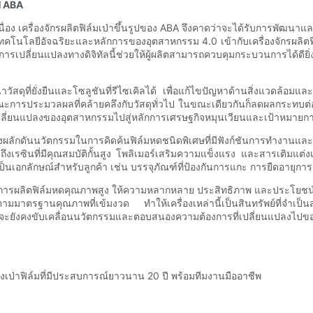
ป ABA
ื่อง เครื่องจักรผลิตฟิล์มเป่าขึ้นรูปของ ABA จึงคาดว่าจะได้รับการพัฒน
คโนโลยีอัจฉริยะและหลักการของอุตสาหกรรม 4.0 เข้ากับเครื่องจักรผลิตฟิ
ลี่ยนแปลงทางดิจิทัลนี้ช่วยให้ผู้ผลิตสามารถควบคุมกระบวนการได้ดียิ่งขึ
าวัสดุที่ยั่งยืนและโซลูชันที่รีไซเคิลได้ เพื่อแก้ไขปัญหาด้านสิ่งแวดล้อ
กษณะการประมวลผลที่คล้ายคลึงกับวัสดุทั่วไป ในขณะเดียวกันก็ลดผลกระทบต่อ
นการเปลี่ยนแปลงของอุตสาหกรรมไปสู่หลักการเศรษฐกิจหมุนเวียนและเป้าหมาย
ักดันนวัตกรรมในการคิดค้นฟิล์มหดชนิดพิเศษที่มีฟังก์ชันการทำงานและประสิท
เรซินที่มีคุณสมบัติกั้นสูง โพลิเมอร์เสริมความแข็งแรง และสารเติมแต่งเพ
เป็นเอกลักษณ์สำหรับลูกค้า เช่น บรรจุภัณฑ์ที่ป้องกันการแกะ การยืดอายุการ
ัญในการผลิตฟิล์มหดคุณภาพสูง ให้ความหลากหลาย ประสิทธิภาพ และประโ
านคุณภาพที่เข้มงวด ทำให้เครื่องเหล่านี้เป็นสินทรัพย์ที่จำเป็นสำหรับผ
าจะยังคงขับเคลื่อนนวัตกรรมและตอบสนองความต้องการที่เปลี่ยนแปลงไปขอ
องเป่าฟิล์มที่มีประสบการณ์ยาวนาน 20 ปี พร้อมทีมงานมืออาชีพ