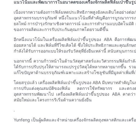
แนวโน้มและพัฒนาการในอนาคตของเครื่องจักรผลิตฟิล์มเป่าขึ้นรู
เนื่องจากความต้องการฟิล์มหดประสิทธิภาพสูงยังคงเติบโตอย่างต่อเน
อุตสาหกรรมบรรจุภัณฑ์ หนึ่งในแนวโน้มที่สำคัญคือการบูรณาการเท
ยลไทม์ การบำรุงรักษาเชิงคาดการณ์ และการทำงานแบบอัตโนมัติ การเป
ของการผลิตและการรับประกันคุณภาพโดยรวมดีขึ้น
อีกหนึ่งแนวโน้มในเครื่องผลิตฟิล์มเป่าขึ้นรูปของ ABA คือการพัฒน
ย่อยสลายได้ และฟิล์มที่รีไซเคิลได้ ซึ่งให้ประสิทธิภาพและคุณลั
กำลังได้รับการออกแบบให้รองรับวัสดุที่ยั่งยืนเหล่านี้ สนับสนุ
นอกจากนี้ ความก้าวหน้าในด้านวัสดุศาสตร์และวิศวกรรมฟิล์มกำลังผล
ได้รับการปรับปรุงให้สามารถแปรรูปวัสดุได้หลากหลายมากขึ้น รวมถึง
แก้ไขปัญหาด้านบรรจุภัณฑ์เฉพาะและสร้างโซลูชันที่มีมูลค่าเพิ่มที่
โดยสรุปแล้ว เครื่องผลิตฟิล์มเป่าขึ้นรูปของ ABA มีบทบาทสำค
การปรับแต่งคุณสมบัติของฟิล์ม ลดการใช้ทรัพยากร และตรงตามมาตรฐ
อุตสาหกรรมพัฒนาไป เครื่องผลิตฟิล์มเป่าขึ้นรูปของ ABA คาดว่
สมัยใหม่และโครงการริเริ่มด้านความยั่งยืน
.
Yunfeng เป็นผู้ผลิตและจำหน่ายเครื่องจักรผลิตถุงพลาสติกและเครื่