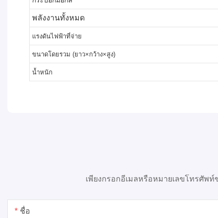
พลังงานทั้งหมด
แรงดันไฟฟ้าที่จ่าย
ขนาดโดยรวม (ยาว×กว้าง×สูง)
น้ำหนัก
เพียงกรอกอีเมลหรือหมายเลขโทรศัพท์ข
ชื่อ