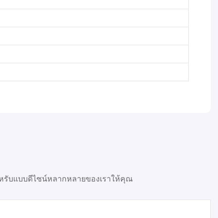
สำหรับแบบดีไซน์หลากหลายของเราให้คุณ