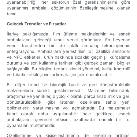
uyarlanabilirliği, her sektörün özel gereksinimlerine göre
uyarlanmış ambalaj çözümlerinin özelleştirilmesine olanak
tanır.
Gelecek Trendler ve Fırsatlar
İleriye baktığımızda, film üfleme makinelerinin ve esnek
ambalajların geleceği umut verici görünüyor. En heyecan
verici trendlerden biri de akıllı ambalaj teknolojilerinin
entegrasyonu. Ambalajlara yerleştirilen IoT özellikli sensörler
ve NFC etiketleri, ürün hakkında sıcaklık geçmişi, kurcalama
durumu ve son kullanma tarihleri ​​gibi gerçek zamanlı bilgiler
sağlayabilir. Bu bilgiler, tedarik zinciri yönetimi, kalite kontrolü
ve tüketici etkileşimini artırmak için çok önemli olabilir.
Bir diğer trend ise biyolojik bazlı ve geri dönüştürülebilir
malzemelerin sürekli geliştirilmesidir. Malzeme bilimindeki
araştırma ve yenilikler, biyolojik olarak parçalanabilirlik ve geri
dönüştürülebilirlik gibi istenen özelliklere sahip yeni
polimerlerin yaratılmasına yol açmaktadır. Bu malzemeler
ticari olarak daha uygulanabilir hale geldikçe, esnek
ambalajların çevresel etkisini azaltmada önemli bir rol
oynamaları muhtemeldir.
Özelleştirme ve kişiselleştirmenin de öneminin artması