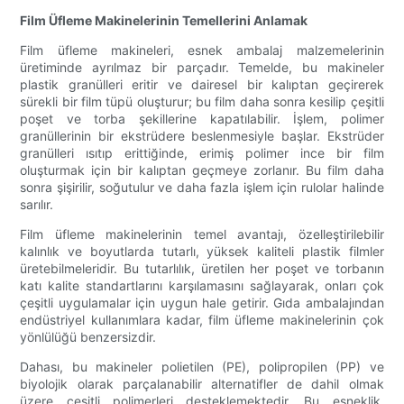
Film Üfleme Makinelerinin Temellerini Anlamak
Film üfleme makineleri, esnek ambalaj malzemelerinin
üretiminde ayrılmaz bir parçadır. Temelde, bu makineler
plastik granülleri eritir ve dairesel bir kalıptan geçirerek
sürekli bir film tüpü oluşturur; bu film daha sonra kesilip çeşitli
poşet ve torba şekillerine kapatılabilir. İşlem, polimer
granüllerinin bir ekstrüdere beslenmesiyle başlar. Ekstrüder
granülleri ısıtıp erittiğinde, erimiş polimer ince bir film
oluşturmak için bir kalıptan geçmeye zorlanır. Bu film daha
sonra şişirilir, soğutulur ve daha fazla işlem için rulolar halinde
sarılır.
Film üfleme makinelerinin temel avantajı, özelleştirilebilir
kalınlık ve boyutlarda tutarlı, yüksek kaliteli plastik filmler
üretebilmeleridir. Bu tutarlılık, üretilen her poşet ve torbanın
katı kalite standartlarını karşılamasını sağlayarak, onları çok
çeşitli uygulamalar için uygun hale getirir. Gıda ambalajından
endüstriyel kullanımlara kadar, film üfleme makinelerinin çok
yönlülüğü benzersizdir.
Dahası, bu makineler polietilen (PE), polipropilen (PP) ve
biyolojik olarak parçalanabilir alternatifler de dahil olmak
üzere çeşitli polimerleri desteklemektedir. Bu esneklik,