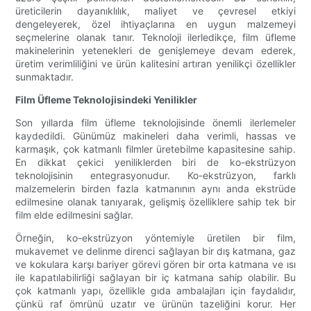
üreticilerin dayanıklılık, maliyet ve çevresel etkiyi
dengeleyerek, özel ihtiyaçlarına en uygun malzemeyi
seçmelerine olanak tanır. Teknoloji ilerledikçe, film üfleme
makinelerinin yetenekleri de genişlemeye devam ederek,
üretim verimliliğini ve ürün kalitesini artıran yenilikçi özellikler
sunmaktadır.
Film Üfleme Teknolojisindeki Yenilikler
Son yıllarda film üfleme teknolojisinde önemli ilerlemeler
kaydedildi. Günümüz makineleri daha verimli, hassas ve
karmaşık, çok katmanlı filmler üretebilme kapasitesine sahip.
En dikkat çekici yeniliklerden biri de ko-ekstrüzyon
teknolojisinin entegrasyonudur. Ko-ekstrüzyon, farklı
malzemelerin birden fazla katmanının aynı anda ekstrüde
edilmesine olanak tanıyarak, gelişmiş özelliklere sahip tek bir
film elde edilmesini sağlar.
Örneğin, ko-ekstrüzyon yöntemiyle üretilen bir film,
mukavemet ve delinme direnci sağlayan bir dış katmana, gaz
ve kokulara karşı bariyer görevi gören bir orta katmana ve ısı
ile kapatılabilirliği sağlayan bir iç katmana sahip olabilir. Bu
çok katmanlı yapı, özellikle gıda ambalajları için faydalıdır,
çünkü raf ömrünü uzatır ve ürünün tazeliğini korur. Her