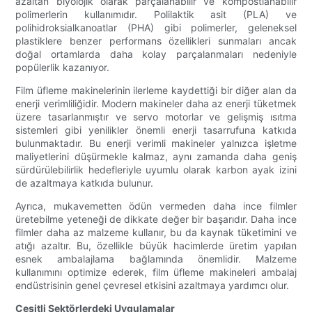
azaltan biyolojik olarak parçalanabilir ve kompostlanabilir
polimerlerin kullanımıdır. Polilaktik asit (PLA) ve
polihidroksialkanoatlar (PHA) gibi polimerler, geleneksel
plastiklere benzer performans özellikleri sunmaları ancak
doğal ortamlarda daha kolay parçalanmaları nedeniyle
popülerlik kazanıyor.
Film üfleme makinelerinin ilerleme kaydettiği bir diğer alan da
enerji verimliliğidir. Modern makineler daha az enerji tüketmek
üzere tasarlanmıştır ve servo motorlar ve gelişmiş ısıtma
sistemleri gibi yenilikler önemli enerji tasarrufuna katkıda
bulunmaktadır. Bu enerji verimli makineler yalnızca işletme
maliyetlerini düşürmekle kalmaz, aynı zamanda daha geniş
sürdürülebilirlik hedefleriyle uyumlu olarak karbon ayak izini
de azaltmaya katkıda bulunur.
Ayrıca, mukavemetten ödün vermeden daha ince filmler
üretebilme yeteneği de dikkate değer bir başarıdır. Daha ince
filmler daha az malzeme kullanır, bu da kaynak tüketimini ve
atığı azaltır. Bu, özellikle büyük hacimlerde üretim yapılan
esnek ambalajlama bağlamında önemlidir. Malzeme
kullanımını optimize ederek, film üfleme makineleri ambalaj
endüstrisinin genel çevresel etkisini azaltmaya yardımcı olur.
Çeşitli Sektörlerdeki Uygulamalar