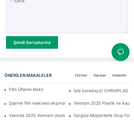
Içerik
Şimdi Soruşturma
ÖNERILEN MAKALELER
Hizmet
Vakalar
Haberler
Film Üfleme Makinesi Bakım Noktaları
İşte buradayız! CHINAPLAS 202
Şişirme film makinesi ekipmanıyla ilgili SSS: Düzensiz film kalınlı
Vietnam 2025 Plastik ve Kauçuk
Yakında 2025 Vietnam Uluslararası Plastik ve Kauçuk Sanayi Fuar
Sergide Müşterilerle Grup Fotoğ