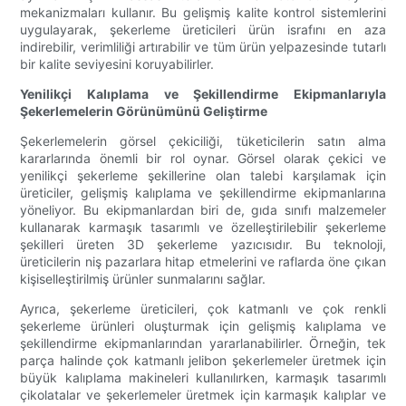
mekanizmaları kullanır. Bu gelişmiş kalite kontrol sistemlerini
uygulayarak, şekerleme üreticileri ürün israfını en aza
indirebilir, verimliliği artırabilir ve tüm ürün yelpazesinde tutarlı
bir kalite seviyesini koruyabilirler.
Yenilikçi Kalıplama ve Şekillendirme Ekipmanlarıyla
Şekerlemelerin Görünümünü Geliştirme
Şekerlemelerin görsel çekiciliği, tüketicilerin satın alma
kararlarında önemli bir rol oynar. Görsel olarak çekici ve
yenilikçi şekerleme şekillerine olan talebi karşılamak için
üreticiler, gelişmiş kalıplama ve şekillendirme ekipmanlarına
yöneliyor. Bu ekipmanlardan biri de, gıda sınıfı malzemeler
kullanarak karmaşık tasarımlı ve özelleştirilebilir şekerleme
şekilleri üreten 3D şekerleme yazıcısıdır. Bu teknoloji,
üreticilerin niş pazarlara hitap etmelerini ve raflarda öne çıkan
kişiselleştirilmiş ürünler sunmalarını sağlar.
Ayrıca, şekerleme üreticileri, çok katmanlı ve çok renkli
şekerleme ürünleri oluşturmak için gelişmiş kalıplama ve
şekillendirme ekipmanlarından yararlanabilirler. Örneğin, tek
parça halinde çok katmanlı jelibon şekerlemeler üretmek için
büyük kalıplama makineleri kullanılırken, karmaşık tasarımlı
çikolatalar ve şekerlemeler üretmek için karmaşık kalıplar ve