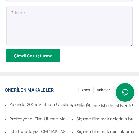
Içerik
Şimdi Soruşturma
ÖNERILEN MAKALELER
Hizmet
Vakalar
Haberler
Yakında 2025 Vietnam Uluslararası Plastik ve Kauçuk Sanayi Fuar
Film Üfleme Makinesi Nedir?
Profesyonel Film Üfleme Makinesi Üreticileri Nedir: Yüksek Kaliteli
Şişirme film makinelerinin bu ö
İşte buradayız! CHINAPLAS 2024 Uluslararası Kauçuk ve Plastik
Şişirme film makinesi ekipmanıyl