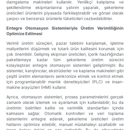
damgalama makineleri kullanılır. Yenilikçi kalıplama ve
şekillendirme ekipmanlarına yatırım yaparak, şekerleme
üreticileri ürünlerini piyasada farklılaştırabilir ve görsel olarak
çarpıcı ve benzersiz ürünlerle tüketicileri cezbedebilirler.
Entegre Otomasyon Sistemleriyle Üretim Verimliliğinin
Optimize Edilmesi
Verimli üretim süreçleri, pazar talebini karşılamak, işletme
maliyetlerini düşürmek ve tutarlı ürün kalitesini korumak için
çok önemlidir. Gelişmiş ekipman üreticileri, içerik hazırlığından
paketlemeye kadar tüm şekerleme üretim sürecini
kolaylaştıran entegre otomasyon sistemleri geliştirmiştir. Bu
sistemler, karıştırıcılar, ekstrüderler ve kaplama makineleri gibi
çeşitli üretim elemanlarını senkronize etmek ve kontrol etmek
için programlanabilir mantık denetleyicileri (PLC) ve insan-
makine arayüzleri (HMI) kullanır.
Ayrıca, otomasyon sistemleri, proses parametrelerini gerçek
zamanlı olarak izlemek ve ayarlamak için kullanılabilir; bu da
üretimin belirtilen kalite ve verimlilik standartları içinde
kalmasını sağlar. Otomatik kontrolleri ve veri toplama
sistemlerini entegre ederek, şekerleme üreticileri üretim
hatlarını optimize edebilir, manuel müdahaleyi azaltabilir ve
insan hatası riskini en aza indirebilir. Bu da nihayetinde