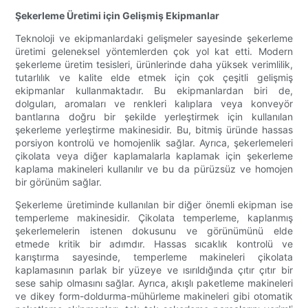
Şekerleme Üretimi için Gelişmiş Ekipmanlar
Teknoloji ve ekipmanlardaki gelişmeler sayesinde şekerleme
üretimi geleneksel yöntemlerden çok yol kat etti. Modern
şekerleme üretim tesisleri, ürünlerinde daha yüksek verimlilik,
tutarlılık ve kalite elde etmek için çok çeşitli gelişmiş
ekipmanlar kullanmaktadır. Bu ekipmanlardan biri de,
dolguları, aromaları ve renkleri kalıplara veya konveyör
bantlarına doğru bir şekilde yerleştirmek için kullanılan
şekerleme yerleştirme makinesidir. Bu, bitmiş üründe hassas
porsiyon kontrolü ve homojenlik sağlar. Ayrıca, şekerlemeleri
çikolata veya diğer kaplamalarla kaplamak için şekerleme
kaplama makineleri kullanılır ve bu da pürüzsüz ve homojen
bir görünüm sağlar.
Şekerleme üretiminde kullanılan bir diğer önemli ekipman ise
temperleme makinesidir. Çikolata temperleme, kaplanmış
şekerlemelerin istenen dokusunu ve görünümünü elde
etmede kritik bir adımdır. Hassas sıcaklık kontrolü ve
karıştırma sayesinde, temperleme makineleri çikolata
kaplamasının parlak bir yüzeye ve ısırıldığında çıtır çıtır bir
sese sahip olmasını sağlar. Ayrıca, akışlı paketleme makineleri
ve dikey form-doldurma-mühürleme makineleri gibi otomatik