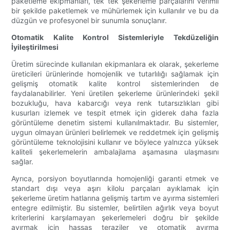
paketleme ekipmanları, tek tek şekerleme parçalarını verimli
bir şekilde paketlemek ve mühürlemek için kullanılır ve bu da
düzgün ve profesyonel bir sunumla sonuçlanır.
Otomatik Kalite Kontrol Sistemleriyle Tekdüzeliğin
İyileştirilmesi
Üretim sürecinde kullanılan ekipmanlara ek olarak, şekerleme
üreticileri ürünlerinde homojenlik ve tutarlılığı sağlamak için
gelişmiş otomatik kalite kontrol sistemlerinden de
faydalanabilirler. Yeni üretilen şekerleme ürünlerindeki şekil
bozukluğu, hava kabarcığı veya renk tutarsızlıkları gibi
kusurları izlemek ve tespit etmek için giderek daha fazla
görüntüleme denetim sistemi kullanılmaktadır. Bu sistemler,
uygun olmayan ürünleri belirlemek ve reddetmek için gelişmiş
görüntüleme teknolojisini kullanır ve böylece yalnızca yüksek
kaliteli şekerlemelerin ambalajlama aşamasına ulaşmasını
sağlar.
Ayrıca, porsiyon boyutlarında homojenliği garanti etmek ve
standart dışı veya aşırı kilolu parçaları ayıklamak için
şekerleme üretim hatlarına gelişmiş tartım ve ayırma sistemleri
entegre edilmiştir. Bu sistemler, belirtilen ağırlık veya boyut
kriterlerini karşılamayan şekerlemeleri doğru bir şekilde
ayırmak için hassas teraziler ve otomatik ayırma