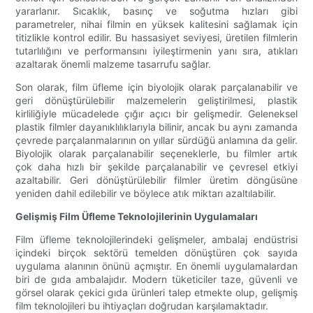
yararlanır. Sıcaklık, basınç ve soğutma hızları gibi
parametreler, nihai filmin en yüksek kalitesini sağlamak için
titizlikle kontrol edilir. Bu hassasiyet seviyesi, üretilen filmlerin
tutarlılığını ve performansını iyileştirmenin yanı sıra, atıkları
azaltarak önemli malzeme tasarrufu sağlar.
Son olarak, film üfleme için biyolojik olarak parçalanabilir ve
geri dönüştürülebilir malzemelerin geliştirilmesi, plastik
kirliliğiyle mücadelede çığır açıcı bir gelişmedir. Geleneksel
plastik filmler dayanıklılıklarıyla bilinir, ancak bu aynı zamanda
çevrede parçalanmalarının on yıllar sürdüğü anlamına da gelir.
Biyolojik olarak parçalanabilir seçeneklerle, bu filmler artık
çok daha hızlı bir şekilde parçalanabilir ve çevresel etkiyi
azaltabilir. Geri dönüştürülebilir filmler üretim döngüsüne
yeniden dahil edilebilir ve böylece atık miktarı azaltılabilir.
Gelişmiş Film Üfleme Teknolojilerinin Uygulamaları
Film üfleme teknolojilerindeki gelişmeler, ambalaj endüstrisi
içindeki birçok sektörü temelden dönüştüren çok sayıda
uygulama alanının önünü açmıştır. En önemli uygulamalardan
biri de gıda ambalajıdır. Modern tüketiciler taze, güvenli ve
görsel olarak çekici gıda ürünleri talep etmekte olup, gelişmiş
film teknolojileri bu ihtiyaçları doğrudan karşılamaktadır.