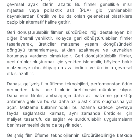
çevresel ayak izlerini azaltır. Bu filmler genellikle mısır
nişastası veya polilaktik asit (PLA) gibi yenilenebilir
kaynaklardan üretilir ve bu da onları geleneksel plastiklere
cazip bir alternatif haline getirir.
Geri dönüştürülebilir filmler, sürdürülebilirliği destekleyen bir
diğer önemli yeniliktir. Kolayca geri dönüştürülebilen filmler
tasarlayarak, üreticiler malzeme yaşam döngüsündeki
döngüyü tamamlamaya, atıkları azaltmaya ve kaynakları
korumaya yardımcı olmaktadır. Geri dönüştürülebilir filmler,
yeni ürünler oluşturmak için yeniden işlenebilir, böylece bakir
malzemeye olan ihtiyaç en aza indirilir ve üretimin çevresel
etkisi azaltılır.
Dahası, gelişmiş film üfleme teknolojileri, performanstan ödün
vermeden daha ince filmlerin üretilmesini mümkün kılıyor.
Daha ince filmler, ambalaj için daha az malzeme gerektiği
anlamına gelir ve bu da daha az plastik atık oluşmasına yol
açar. Malzeme kullanımındaki bu azalma sadece çevreye
fayda sağlamakla kalmaz, aynı zamanda üreticiler için
maliyet tasarrufu da sağlar ve sürdürülebilir uygulamaların
benimsenmesini daha da teşvik eder.
Gelişmiş film üfleme teknolojilerinin sürdürülebilirliğe katkıda