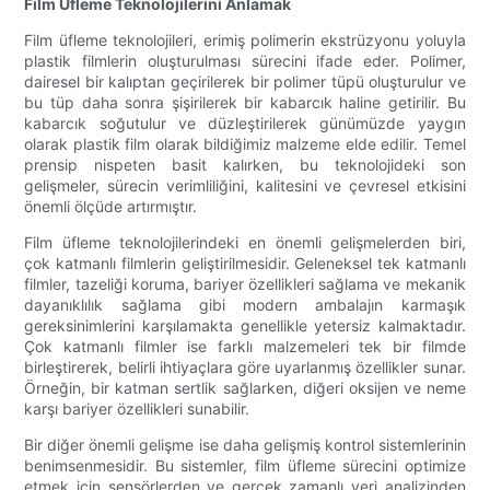
Film Üfleme Teknolojilerini Anlamak
Film üfleme teknolojileri, erimiş polimerin ekstrüzyonu yoluyla
plastik filmlerin oluşturulması sürecini ifade eder. Polimer,
dairesel bir kalıptan geçirilerek bir polimer tüpü oluşturulur ve
bu tüp daha sonra şişirilerek bir kabarcık haline getirilir. Bu
kabarcık soğutulur ve düzleştirilerek günümüzde yaygın
olarak plastik film olarak bildiğimiz malzeme elde edilir. Temel
prensip nispeten basit kalırken, bu teknolojideki son
gelişmeler, sürecin verimliliğini, kalitesini ve çevresel etkisini
önemli ölçüde artırmıştır.
Film üfleme teknolojilerindeki en önemli gelişmelerden biri,
çok katmanlı filmlerin geliştirilmesidir. Geleneksel tek katmanlı
filmler, tazeliği koruma, bariyer özellikleri sağlama ve mekanik
dayanıklılık sağlama gibi modern ambalajın karmaşık
gereksinimlerini karşılamakta genellikle yetersiz kalmaktadır.
Çok katmanlı filmler ise farklı malzemeleri tek bir filmde
birleştirerek, belirli ihtiyaçlara göre uyarlanmış özellikler sunar.
Örneğin, bir katman sertlik sağlarken, diğeri oksijen ve neme
karşı bariyer özellikleri sunabilir.
Bir diğer önemli gelişme ise daha gelişmiş kontrol sistemlerinin
benimsenmesidir. Bu sistemler, film üfleme sürecini optimize
etmek için sensörlerden ve gerçek zamanlı veri analizinden