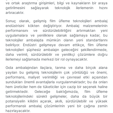
ve ortak araştırma girişimleri, bilgi ve kaynakların bir araya
getirilmesini sağlayarak teknolojik ilerlemenin hızını
artıracaktır.
Sonuç olarak, gelişmiş film üfleme teknolojileri ambalaj
endüstrisini kökten değiştiriyor. Ambalaj malzemelerinin
performansını ve sürdürülebilirliğini artırmaktan yeni
uygulamalara ve yeniliklere olanak sağlamaya kadar, bu
teknolojiler ambalajda mümkün olanın yeni standartlarını
belirliyor. Endüstri gelişmeye devam ettikçe, film üfleme
teknolojileri şüphesiz ambalajın geleceğini şekillendirmede,
daha verimli, sürdürülebilir ve yenilikçi çözümlere doğru
ilerlemeyi sağlamada merkezi bir rol oynayacaktır.
Gıda ambalajından ilaçlara, tarıma ve daha birçok alana
yayılan bu gelişmiş teknolojilerin çok yönlülüğü ve önemi,
performans, maliyet verimliliği ve çevresel etki açısından
sundukları önemli avantajlarla vurgulanmaktadır; bu da onları
hem üreticiler hem de tüketiciler için cazip bir seçenek haline
getirmektedir. Geleceğe baktığımızda, film üfleme
teknolojilerindeki sürekli gelişmeler, daha da büyük bir
potansiyelin kilidini açarak, akıllı, sürdürülebilir ve yüksek
performanslı ambalaj çözümlerinin yeni bir çağına zemin
hazırlayacaktır.