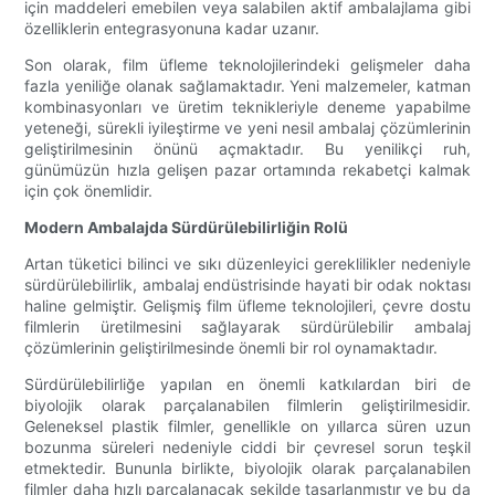
için maddeleri emebilen veya salabilen aktif ambalajlama gibi
özelliklerin entegrasyonuna kadar uzanır.
Son olarak, film üfleme teknolojilerindeki gelişmeler daha
fazla yeniliğe olanak sağlamaktadır. Yeni malzemeler, katman
kombinasyonları ve üretim teknikleriyle deneme yapabilme
yeteneği, sürekli iyileştirme ve yeni nesil ambalaj çözümlerinin
geliştirilmesinin önünü açmaktadır. Bu yenilikçi ruh,
günümüzün hızla gelişen pazar ortamında rekabetçi kalmak
için çok önemlidir.
Modern Ambalajda Sürdürülebilirliğin Rolü
Artan tüketici bilinci ve sıkı düzenleyici gereklilikler nedeniyle
sürdürülebilirlik, ambalaj endüstrisinde hayati bir odak noktası
haline gelmiştir. Gelişmiş film üfleme teknolojileri, çevre dostu
filmlerin üretilmesini sağlayarak sürdürülebilir ambalaj
çözümlerinin geliştirilmesinde önemli bir rol oynamaktadır.
Sürdürülebilirliğe yapılan en önemli katkılardan biri de
biyolojik olarak parçalanabilen filmlerin geliştirilmesidir.
Geleneksel plastik filmler, genellikle on yıllarca süren uzun
bozunma süreleri nedeniyle ciddi bir çevresel sorun teşkil
etmektedir. Bununla birlikte, biyolojik olarak parçalanabilen
filmler daha hızlı parçalanacak şekilde tasarlanmıştır ve bu da