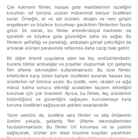
Çok katmanlı filmler, hassas gıda maddelerinin tazeliğini
korurken raf ömrünü uzatan mükemmel bariyer özellikleri
sunar. Örneğin, et ve süt ürünleri, oksijen ve nem girişini
engelleyen ve böylece bozulmayı geciktiren filmlerden fayda
görür. Ek olarak, bu filmler antimikrobiyal maddeler de
içerebilir ve böylece gıda güvenliğini daha da sağlar. Bu
filmlerin şeffaflığı ve parlaklığı, ambalajın görsel çekiciliğini de
artırarak ürünleri perakende raflarında daha cazip hale getirir.
Bir diğer önemli uygulama alanı ise ilaç endüstrisindedir;
burada blister ambalajlar ve poşetler oluşturmak için gelişmiş
film üfleme teknolojileri kullanılmaktadır. Bu özel filmler,
kirleticilere karşı üstün bariyer özellikleri sunarak hassas ilaç
ürünlerinin raf ömrünü uzatır. Bu özellik, nem, oksijen ve ışığa
maruz kalma sonucu etkinliği azalabilen ilaçların etkinliğini
korumak için çok önemlidir. Ayrıca, bu filmler, ilaç ürünlerinin
bütünlüğünü ve güvenliğini sağlayan, kurcalamaya karşı
koruma özellikleri sağlayacak şekilde tasarlanabilir.
Tarım sektörü de, özellikle sera filmleri ve silaj örtülerinin
üretimi yoluyla, gelişmiş film üfleme teknolojilerinden
faydalanmaktadır. Bu filmler UV koruması ve ısı yalıtımı
sağlayarak, ürünler için ideal büyüme koşulları yaratırken