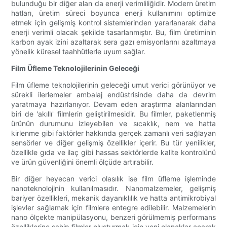
bulunduğu bir diğer alan da enerji verimliliğidir. Modern üretim
hatları, üretim süreci boyunca enerji kullanımını optimize
etmek için gelişmiş kontrol sistemlerinden yararlanarak daha
enerji verimli olacak şekilde tasarlanmıştır. Bu, film üretiminin
karbon ayak izini azaltarak sera gazı emisyonlarını azaltmaya
yönelik küresel taahhütlerle uyum sağlar.
Film Üfleme Teknolojilerinin Geleceği
Film üfleme teknolojilerinin geleceği umut verici görünüyor ve
sürekli ilerlemeler ambalaj endüstrisinde daha da devrim
yaratmaya hazırlanıyor. Devam eden araştırma alanlarından
biri de 'akıllı' filmlerin geliştirilmesidir. Bu filmler, paketlenmiş
ürünün durumunu izleyebilen ve sıcaklık, nem ve hatta
kirlenme gibi faktörler hakkında gerçek zamanlı veri sağlayan
sensörler ve diğer gelişmiş özellikler içerir. Bu tür yenilikler,
özellikle gıda ve ilaç gibi hassas sektörlerde kalite kontrolünü
ve ürün güvenliğini önemli ölçüde artırabilir.
Bir diğer heyecan verici olasılık ise film üfleme işleminde
nanoteknolojinin kullanılmasıdır. Nanomalzemeler, gelişmiş
bariyer özellikleri, mekanik dayanıklılık ve hatta antimikrobiyal
işlevler sağlamak için filmlere entegre edilebilir. Malzemelerin
nano ölçekte manipülasyonu, benzeri görülmemiş performans
özelliklerine sahip filmler oluşturmak için yeni olanaklar açarak