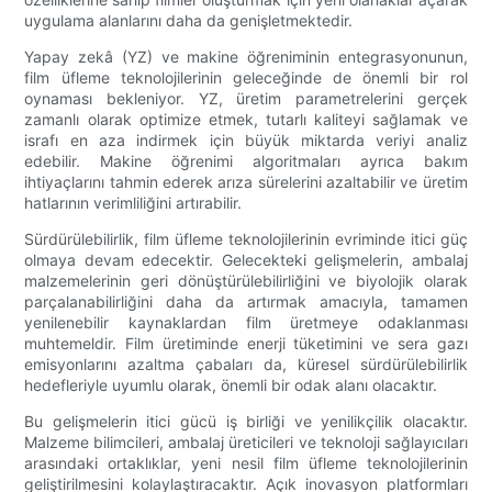
uygulama alanlarını daha da genişletmektedir.
Yapay zekâ (YZ) ve makine öğreniminin entegrasyonunun,
film üfleme teknolojilerinin geleceğinde de önemli bir rol
oynaması bekleniyor. YZ, üretim parametrelerini gerçek
zamanlı olarak optimize etmek, tutarlı kaliteyi sağlamak ve
israfı en aza indirmek için büyük miktarda veriyi analiz
edebilir. Makine öğrenimi algoritmaları ayrıca bakım
ihtiyaçlarını tahmin ederek arıza sürelerini azaltabilir ve üretim
hatlarının verimliliğini artırabilir.
Sürdürülebilirlik, film üfleme teknolojilerinin evriminde itici güç
olmaya devam edecektir. Gelecekteki gelişmelerin, ambalaj
malzemelerinin geri dönüştürülebilirliğini ve biyolojik olarak
parçalanabilirliğini daha da artırmak amacıyla, tamamen
yenilenebilir kaynaklardan film üretmeye odaklanması
muhtemeldir. Film üretiminde enerji tüketimini ve sera gazı
emisyonlarını azaltma çabaları da, küresel sürdürülebilirlik
hedefleriyle uyumlu olarak, önemli bir odak alanı olacaktır.
Bu gelişmelerin itici gücü iş birliği ve yenilikçilik olacaktır.
Malzeme bilimcileri, ambalaj üreticileri ve teknoloji sağlayıcıları
arasındaki ortaklıklar, yeni nesil film üfleme teknolojilerinin
geliştirilmesini kolaylaştıracaktır. Açık inovasyon platformları