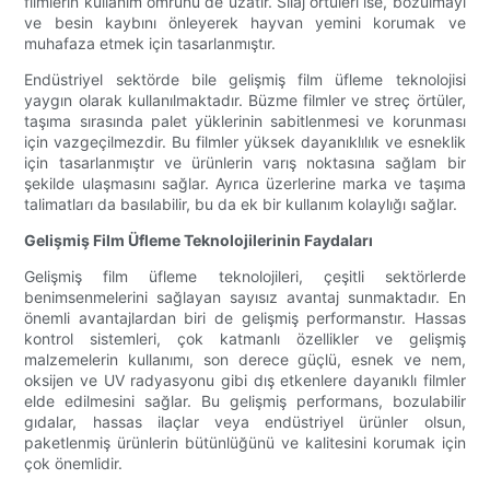
filmlerin kullanım ömrünü de uzatır. Silaj örtüleri ise, bozulmayı
ve besin kaybını önleyerek hayvan yemini korumak ve
muhafaza etmek için tasarlanmıştır.
Endüstriyel sektörde bile gelişmiş film üfleme teknolojisi
yaygın olarak kullanılmaktadır. Büzme filmler ve streç örtüler,
taşıma sırasında palet yüklerinin sabitlenmesi ve korunması
için vazgeçilmezdir. Bu filmler yüksek dayanıklılık ve esneklik
için tasarlanmıştır ve ürünlerin varış noktasına sağlam bir
şekilde ulaşmasını sağlar. Ayrıca üzerlerine marka ve taşıma
talimatları da basılabilir, bu da ek bir kullanım kolaylığı sağlar.
Gelişmiş Film Üfleme Teknolojilerinin Faydaları
Gelişmiş film üfleme teknolojileri, çeşitli sektörlerde
benimsenmelerini sağlayan sayısız avantaj sunmaktadır. En
önemli avantajlardan biri de gelişmiş performanstır. Hassas
kontrol sistemleri, çok katmanlı özellikler ve gelişmiş
malzemelerin kullanımı, son derece güçlü, esnek ve nem,
oksijen ve UV radyasyonu gibi dış etkenlere dayanıklı filmler
elde edilmesini sağlar. Bu gelişmiş performans, bozulabilir
gıdalar, hassas ilaçlar veya endüstriyel ürünler olsun,
paketlenmiş ürünlerin bütünlüğünü ve kalitesini korumak için
çok önemlidir.