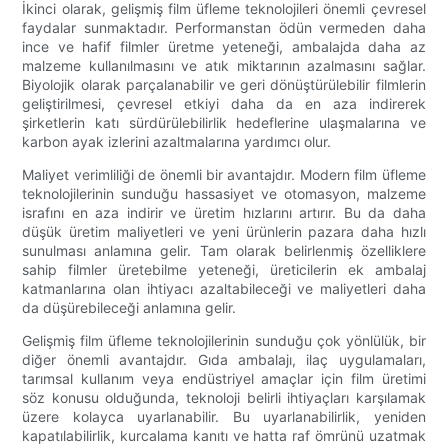
İkinci olarak, gelişmiş film üfleme teknolojileri önemli çevresel
faydalar sunmaktadır. Performanstan ödün vermeden daha
ince ve hafif filmler üretme yeteneği, ambalajda daha az
malzeme kullanılmasını ve atık miktarının azalmasını sağlar.
Biyolojik olarak parçalanabilir ve geri dönüştürülebilir filmlerin
geliştirilmesi, çevresel etkiyi daha da en aza indirerek
şirketlerin katı sürdürülebilirlik hedeflerine ulaşmalarına ve
karbon ayak izlerini azaltmalarına yardımcı olur.
Maliyet verimliliği de önemli bir avantajdır. Modern film üfleme
teknolojilerinin sunduğu hassasiyet ve otomasyon, malzeme
israfını en aza indirir ve üretim hızlarını artırır. Bu da daha
düşük üretim maliyetleri ve yeni ürünlerin pazara daha hızlı
sunulması anlamına gelir. Tam olarak belirlenmiş özelliklere
sahip filmler üretebilme yeteneği, üreticilerin ek ambalaj
katmanlarına olan ihtiyacı azaltabileceği ve maliyetleri daha
da düşürebileceği anlamına gelir.
Gelişmiş film üfleme teknolojilerinin sunduğu çok yönlülük, bir
diğer önemli avantajdır. Gıda ambalajı, ilaç uygulamaları,
tarımsal kullanım veya endüstriyel amaçlar için film üretimi
söz konusu olduğunda, teknoloji belirli ihtiyaçları karşılamak
üzere kolayca uyarlanabilir. Bu uyarlanabilirlik, yeniden
kapatılabilirlik, kurcalama kanıtı ve hatta raf ömrünü uzatmak