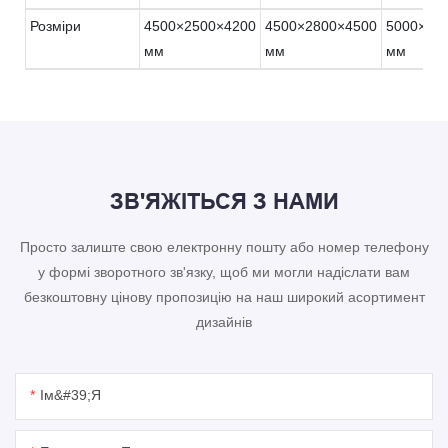
Розміри
4500×2500×4200
4500×2800×4500
5000×32
мм
мм
мм
ЗВ'ЯЖІТЬСЯ З НАМИ
Просто залиште свою електронну пошту або номер телефону
у формі зворотного зв'язку, щоб ми могли надіслати вам
безкоштовну цінову пропозицію на наш широкий асортимент
дизайнів
Ім&#39;я