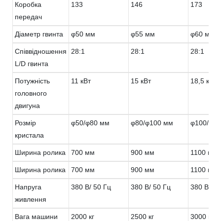
Коробка
133
146
173
передач
Діаметр гвинта
φ50 мм
φ55 мм
φ60 мм
Співвідношення
28:1
28:1
28:1
L/D гвинта
Потужність
11 кВт
15 кВт
18,5 кВт
головного
двигуна
Розмір
φ50/φ80 мм
φ80/φ100 мм
φ100/φ1
кристала
Ширина ролика
700 мм
900 мм
1100 мм
Ширина ролика
700 мм
900 мм
1100 мм
Напруга
380 В/ 50 Гц
380 В/ 50 Гц
380 В/ 50
живлення
Вага машини
2000 кг
2500 кг
3000 кг