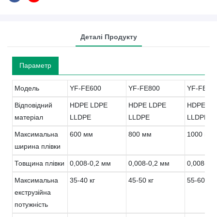
Деталі Продукту
Параметр
Модель
YF-FE600
YF-FE800
YF-FE10
Відповідний
HDPE LDPE
HDPE LDPE
HDPE LD
матеріал
LLDPE
LLDPE
LLDPE
Максимальна
600 мм
800 мм
1000 мм
ширина плівки
Товщина плівки
0,008-0,2 мм
0,008-0,2 мм
0,008-0,
Максимальна
35-40 кг
45-50 кг
55-60 кг
екструзійна
потужність