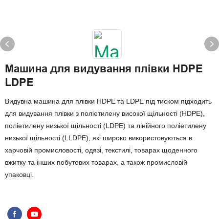
Машина для видування плівки HDPE
LDPE
Видувна машина для плівки HDPE та LDPE під тиском підходить
для видування плівки з поліетилену високої щільності (HDPE),
поліетилену низької щільності (LDPE) та лінійного поліетилену
низької щільності (LLDPE), які широко використовуються в
харчовій промисловості, одязі, текстилі, товарах щоденного
вжитку та інших побутових товарах, а також промисловій
упаковці.