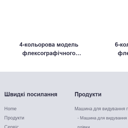
4-кольорова модель
6-ко
флексографічного
фле
друкарського автомата
друка
Швидкі посилання
Продукти
Home
Машина для видування п
Продукти
- Машина для видування
Сервіс
плівки