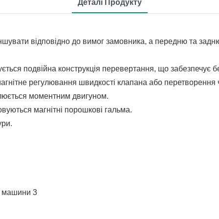
Деталі Продукту
еншувати відповідно до вимог замовника, а передню та зад
ється подвійна конструкція перевертання, що забезпечує 
агнітне регулювання швидкості клапана або перетворення 
олюється моментним двигуном.
овуються магнітні порошкові гальма.
ури.