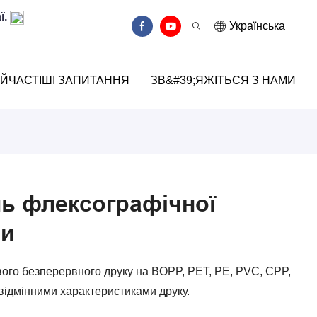
ї.
Українська
ЙЧАСТІШІ ЗАПИТАННЯ
ЗВ&#39;ЯЖІТЬСЯ З НАМИ
ь флексографічної
ни
ого безперервного друку на BOPP, PET, PE, PVC, CPP,
 відмінними характеристиками друку.