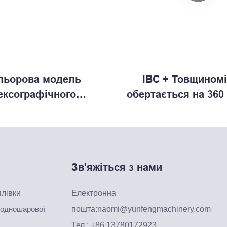
льорова модель
IBC + Товщиномі
ксографічного
обертається на 360
рського автомата
Зв'яжіться з нами
лівки
Електронна
 одношарової
пошта:
naomi@yunfengmachinery.com
Тел.: +86 13780172923