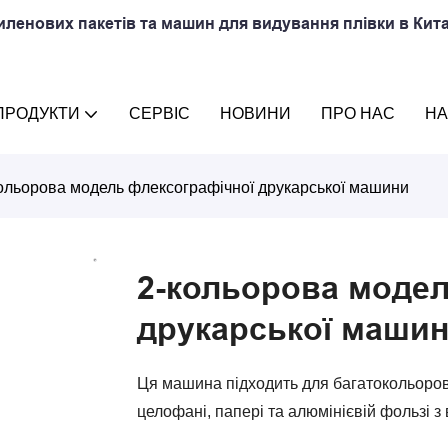
ленових пакетів та машин для видування плівки в Кита
ПРОДУКТИ
СЕРВІС
НОВИНИ
ПРО НАС
НА
ольорова модель флексографічної друкарської машини
2-кольорова модел
друкарської маши
Ця машина підходить для багатокольоров
целофані, папері та алюмінієвій фользі з