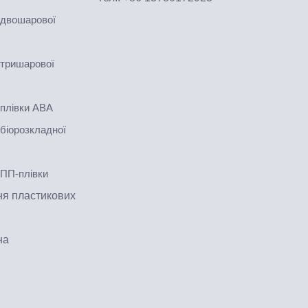
 двошарової
 тришарової
плівки ABA
біорозкладної
 ПП-плівки
я пластикових
на