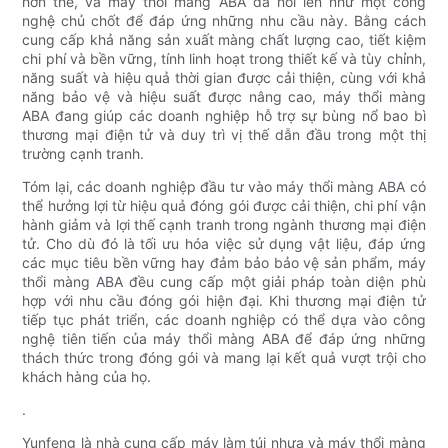
hơn thế, và máy thổi màng ABA đã nổi lên như một công
nghệ chủ chốt để đáp ứng những nhu cầu này. Bằng cách
cung cấp khả năng sản xuất màng chất lượng cao, tiết kiệm
chi phí và bền vững, tính linh hoạt trong thiết kế và tùy chỉnh,
năng suất và hiệu quả thời gian được cải thiện, cùng với khả
năng bảo vệ và hiệu suất được nâng cao, máy thổi màng
ABA đang giúp các doanh nghiệp hỗ trợ sự bùng nổ bao bì
thương mại điện tử và duy trì vị thế dẫn đầu trong một thị
trường cạnh tranh.
Tóm lại, các doanh nghiệp đầu tư vào máy thổi màng ABA có
thể hưởng lợi từ hiệu quả đóng gói được cải thiện, chi phí vận
hành giảm và lợi thế cạnh tranh trong ngành thương mại điện
tử. Cho dù đó là tối ưu hóa việc sử dụng vật liệu, đáp ứng
các mục tiêu bền vững hay đảm bảo bảo vệ sản phẩm, máy
thổi màng ABA đều cung cấp một giải pháp toàn diện phù
hợp với nhu cầu đóng gói hiện đại. Khi thương mại điện tử
tiếp tục phát triển, các doanh nghiệp có thể dựa vào công
nghệ tiên tiến của máy thổi màng ABA để đáp ứng những
thách thức trong đóng gói và mang lại kết quả vượt trội cho
khách hàng của họ.
.
Yunfeng là nhà cung cấp máy làm túi nhựa và máy thổi màng