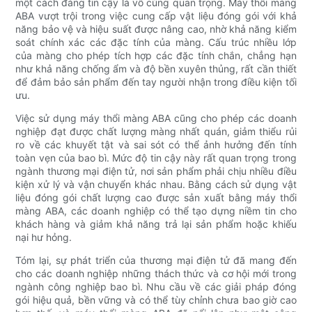
một cách đáng tin cậy là vô cùng quan trọng. Máy thổi màng
ABA vượt trội trong việc cung cấp vật liệu đóng gói với khả
năng bảo vệ và hiệu suất được nâng cao, nhờ khả năng kiểm
soát chính xác các đặc tính của màng. Cấu trúc nhiều lớp
của màng cho phép tích hợp các đặc tính chắn, chẳng hạn
như khả năng chống ẩm và độ bền xuyên thủng, rất cần thiết
để đảm bảo sản phẩm đến tay người nhận trong điều kiện tối
ưu.
Việc sử dụng máy thổi màng ABA cũng cho phép các doanh
nghiệp đạt được chất lượng màng nhất quán, giảm thiểu rủi
ro về các khuyết tật và sai sót có thể ảnh hưởng đến tính
toàn vẹn của bao bì. Mức độ tin cậy này rất quan trọng trong
ngành thương mại điện tử, nơi sản phẩm phải chịu nhiều điều
kiện xử lý và vận chuyển khác nhau. Bằng cách sử dụng vật
liệu đóng gói chất lượng cao được sản xuất bằng máy thổi
màng ABA, các doanh nghiệp có thể tạo dựng niềm tin cho
khách hàng và giảm khả năng trả lại sản phẩm hoặc khiếu
nại hư hỏng.
Tóm lại, sự phát triển của thương mại điện tử đã mang đến
cho các doanh nghiệp những thách thức và cơ hội mới trong
ngành công nghiệp bao bì. Nhu cầu về các giải pháp đóng
gói hiệu quả, bền vững và có thể tùy chỉnh chưa bao giờ cao