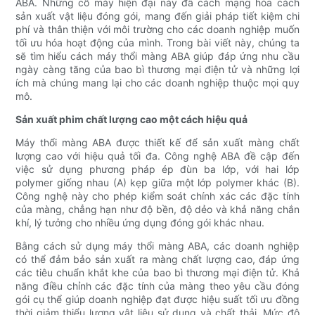
ABA. Những cỗ máy hiện đại này đã cách mạng hóa cách
sản xuất vật liệu đóng gói, mang đến giải pháp tiết kiệm chi
phí và thân thiện với môi trường cho các doanh nghiệp muốn
tối ưu hóa hoạt động của mình. Trong bài viết này, chúng ta
sẽ tìm hiểu cách máy thổi màng ABA giúp đáp ứng nhu cầu
ngày càng tăng của bao bì thương mại điện tử và những lợi
ích mà chúng mang lại cho các doanh nghiệp thuộc mọi quy
mô.
Sản xuất phim chất lượng cao một cách hiệu quả
Máy thổi màng ABA được thiết kế để sản xuất màng chất
lượng cao với hiệu quả tối đa. Công nghệ ABA đề cập đến
việc sử dụng phương pháp ép đùn ba lớp, với hai lớp
polymer giống nhau (A) kẹp giữa một lớp polymer khác (B).
Công nghệ này cho phép kiểm soát chính xác các đặc tính
của màng, chẳng hạn như độ bền, độ dẻo và khả năng chắn
khí, lý tưởng cho nhiều ứng dụng đóng gói khác nhau.
Bằng cách sử dụng máy thổi màng ABA, các doanh nghiệp
có thể đảm bảo sản xuất ra màng chất lượng cao, đáp ứng
các tiêu chuẩn khắt khe của bao bì thương mại điện tử. Khả
năng điều chỉnh các đặc tính của màng theo yêu cầu đóng
gói cụ thể giúp doanh nghiệp đạt được hiệu suất tối ưu đồng
thời giảm thiểu lượng vật liệu sử dụng và chất thải. Mức độ