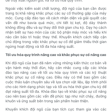
để truy xuất nguồn gốc và tối ưu hóa quy trình.
Ngoài việc kiểm soát chất lượng, đội ngũ của bạn cần được
trang bị khả năng khắc phục các sự cố thường gặp của máy
móc. Cung cấp đào tạo về cách nhận diện và giải quyết các
vấn đề như bavia quá mức, chi tiết bị kẹt, độ dày thành
không đồng đều và sự thay đổi thời gian chu kỳ. Dạy họ cách
nhận biết sự hao mòn của các bộ phận máy móc và hiểu khi
nào cần bảo trì hoặc thay thế. Khuyến khích cách tiếp cận
chủ động trong việc khắc phục sự cố để giảm thiểu thời gian
ngừng hoạt động và tối đa hóa năng suất.
Tối ưu hóa quy trình nâng cao và khắc phục sự cố nâng cao
Khi đội ngũ của bạn đã nắm vững những kiến ​​thức cơ bản về
vận hành máy thổi đùn, hãy cân nhắc cung cấp các khóa
đào tạo nâng cao về tối ưu hóa quy trình và các kỹ thuật
khắc phục sự cố nâng cao. Điều này có thể bao gồm các
cuộc thảo luận chuyên sâu về lựa chọn vật liệu, lập trình phôi
cho các hình dạng phức tạp và tối ưu hóa thời gian chu kỳ để
đạt năng suất tối đa. Khóa đào tạo về khắc phục sự cố nâng
cao nên bao gồm các vấn đề phức tạp như nứt chảy, đường
khuôn và ứng suất bên trong sản phẩm hoàn thiện.
Khuyến khích đội ngũ của bạn tích cực tham gia vào các