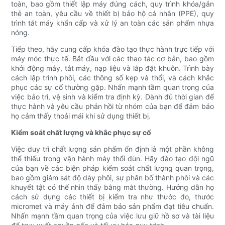
toàn, bao gồm thiết lập máy đúng cách, quy trình khóa/gắn
thẻ an toàn, yêu cầu về thiết bị bảo hộ cá nhân (PPE), quy
trình tắt máy khẩn cấp và xử lý an toàn các sản phẩm nhựa
nóng.
Tiếp theo, hãy cung cấp khóa đào tạo thực hành trực tiếp với
máy móc thực tế. Bắt đầu với các thao tác cơ bản, bao gồm
khởi động máy, tắt máy, nạp liệu và lắp đặt khuôn. Trình bày
cách lập trình phôi, các thông số kẹp và thổi, và cách khắc
phục các sự cố thường gặp. Nhấn mạnh tầm quan trọng của
việc bảo trì, vệ sinh và kiểm tra định kỳ. Dành đủ thời gian để
thực hành và yêu cầu phản hồi từ nhóm của bạn để đảm bảo
họ cảm thấy thoải mái khi sử dụng thiết bị.
Kiểm soát chất lượng và khắc phục sự cố
Việc duy trì chất lượng sản phẩm ổn định là một phần không
thể thiếu trong vận hành máy thổi đùn. Hãy đào tạo đội ngũ
của bạn về các biện pháp kiểm soát chất lượng quan trọng,
bao gồm giám sát độ dày phôi, sự phân bố thành phôi và các
khuyết tật có thể nhìn thấy bằng mắt thường. Hướng dẫn họ
cách sử dụng các thiết bị kiểm tra như thước đo, thước
micromet và máy ảnh để đảm bảo sản phẩm đạt tiêu chuẩn.
Nhấn mạnh tầm quan trọng của việc lưu giữ hồ sơ và tài liệu