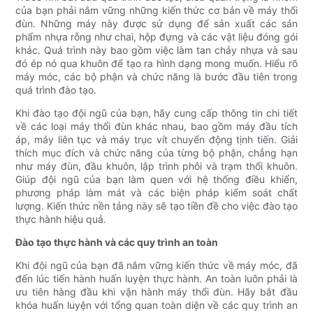
của bạn phải nắm vững những kiến ​​thức cơ bản về máy thổi
đùn. Những máy này được sử dụng để sản xuất các sản
phẩm nhựa rỗng như chai, hộp đựng và các vật liệu đóng gói
khác. Quá trình này bao gồm việc làm tan chảy nhựa và sau
đó ép nó qua khuôn để tạo ra hình dạng mong muốn. Hiểu rõ
máy móc, các bộ phận và chức năng là bước đầu tiên trong
quá trình đào tạo.
Khi đào tạo đội ngũ của bạn, hãy cung cấp thông tin chi tiết
về các loại máy thổi đùn khác nhau, bao gồm máy đầu tích
áp, máy liên tục và máy trục vít chuyển động tịnh tiến. Giải
thích mục đích và chức năng của từng bộ phận, chẳng hạn
như máy đùn, đầu khuôn, lập trình phôi và trạm thổi khuôn.
Giúp đội ngũ của bạn làm quen với hệ thống điều khiển,
phương pháp làm mát và các biện pháp kiểm soát chất
lượng. Kiến thức nền tảng này sẽ tạo tiền đề cho việc đào tạo
thực hành hiệu quả.
Đào tạo thực hành và các quy trình an toàn
Khi đội ngũ của bạn đã nắm vững kiến ​​thức về máy móc, đã
đến lúc tiến hành huấn luyện thực hành. An toàn luôn phải là
ưu tiên hàng đầu khi vận hành máy thổi đùn. Hãy bắt đầu
khóa huấn luyện với tổng quan toàn diện về các quy trình an