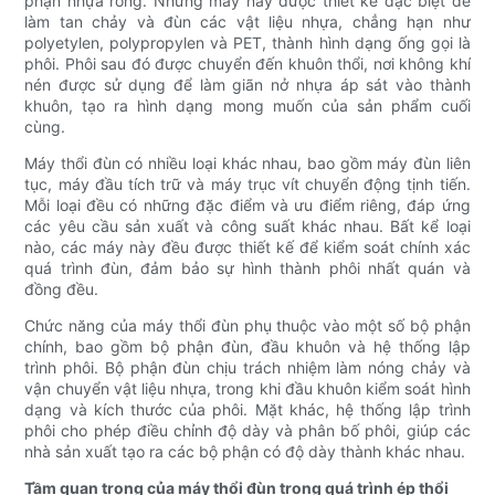
phận nhựa rỗng. Những máy này được thiết kế đặc biệt để
làm tan chảy và đùn các vật liệu nhựa, chẳng hạn như
polyetylen, polypropylen và PET, thành hình dạng ống gọi là
phôi. Phôi sau đó được chuyển đến khuôn thổi, nơi không khí
nén được sử dụng để làm giãn nở nhựa áp sát vào thành
khuôn, tạo ra hình dạng mong muốn của sản phẩm cuối
cùng.
Máy thổi đùn có nhiều loại khác nhau, bao gồm máy đùn liên
tục, máy đầu tích trữ và máy trục vít chuyển động tịnh tiến.
Mỗi loại đều có những đặc điểm và ưu điểm riêng, đáp ứng
các yêu cầu sản xuất và công suất khác nhau. Bất kể loại
nào, các máy này đều được thiết kế để kiểm soát chính xác
quá trình đùn, đảm bảo sự hình thành phôi nhất quán và
đồng đều.
Chức năng của máy thổi đùn phụ thuộc vào một số bộ phận
chính, bao gồm bộ phận đùn, đầu khuôn và hệ thống lập
trình phôi. Bộ phận đùn chịu trách nhiệm làm nóng chảy và
vận chuyển vật liệu nhựa, trong khi đầu khuôn kiểm soát hình
dạng và kích thước của phôi. Mặt khác, hệ thống lập trình
phôi cho phép điều chỉnh độ dày và phân bố phôi, giúp các
nhà sản xuất tạo ra các bộ phận có độ dày thành khác nhau.
Tầm quan trọng của máy thổi đùn trong quá trình ép thổi