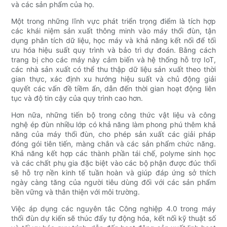
và các sản phẩm của họ.
Một trong những lĩnh vực phát triển trọng điểm là tích hợp
các khái niệm sản xuất thông minh vào máy thổi đùn, tận
dụng phân tích dữ liệu, học máy và khả năng kết nối để tối
ưu hóa hiệu suất quy trình và bảo trì dự đoán. Bằng cách
trang bị cho các máy này cảm biến và hệ thống hỗ trợ IoT,
các nhà sản xuất có thể thu thập dữ liệu sản xuất theo thời
gian thực, xác định xu hướng hiệu suất và chủ động giải
quyết các vấn đề tiềm ẩn, dẫn đến thời gian hoạt động liên
tục và độ tin cậy của quy trình cao hơn.
Hơn nữa, những tiến bộ trong công thức vật liệu và công
nghệ ép đùn nhiều lớp có khả năng làm phong phú thêm khả
năng của máy thổi đùn, cho phép sản xuất các giải pháp
đóng gói tiên tiến, màng chắn và các sản phẩm chức năng.
Khả năng kết hợp các thành phần tái chế, polyme sinh học
và các chất phụ gia đặc biệt vào các bộ phận được đúc thổi
sẽ hỗ trợ nền kinh tế tuần hoàn và giúp đáp ứng sở thích
ngày càng tăng của người tiêu dùng đối với các sản phẩm
bền vững và thân thiện với môi trường.
Việc áp dụng các nguyên tắc Công nghiệp 4.0 trong máy
thổi đùn dự kiến ​​sẽ thúc đẩy tự động hóa, kết nối kỹ thuật số