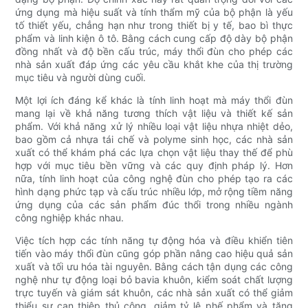
ứng dụng mà hiệu suất và tính thẩm mỹ của bộ phận là yếu
tố thiết yếu, chẳng hạn như trong thiết bị y tế, bao bì thực
phẩm và linh kiện ô tô. Bằng cách cung cấp độ dày bộ phận
đồng nhất và độ bền cấu trúc, máy thổi đùn cho phép các
nhà sản xuất đáp ứng các yêu cầu khắt khe của thị trường
mục tiêu và người dùng cuối.
Một lợi ích đáng kể khác là tính linh hoạt mà máy thổi đùn
mang lại về khả năng tương thích vật liệu và thiết kế sản
phẩm. Với khả năng xử lý nhiều loại vật liệu nhựa nhiệt dẻo,
bao gồm cả nhựa tái chế và polyme sinh học, các nhà sản
xuất có thể khám phá các lựa chọn vật liệu thay thế để phù
hợp với mục tiêu bền vững và các quy định pháp lý. Hơn
nữa, tính linh hoạt của công nghệ đùn cho phép tạo ra các
hình dạng phức tạp và cấu trúc nhiều lớp, mở rộng tiềm năng
ứng dụng của các sản phẩm đúc thổi trong nhiều ngành
công nghiệp khác nhau.
Việc tích hợp các tính năng tự động hóa và điều khiển tiên
tiến vào máy thổi đùn cũng góp phần nâng cao hiệu quả sản
xuất và tối ưu hóa tài nguyên. Bằng cách tận dụng các công
nghệ như tự động loại bỏ bavia khuôn, kiểm soát chất lượng
trực tuyến và giám sát khuôn, các nhà sản xuất có thể giảm
thiểu sự can thiệp thủ công, giảm tỷ lệ phế phẩm và tăng