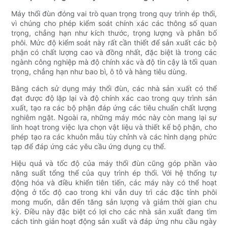
Máy thổi đùn đóng vai trò quan trọng trong quy trình ép thổi,
vì chúng cho phép kiểm soát chính xác các thông số quan
trọng, chẳng hạn như kích thước, trọng lượng và phân bố
phôi. Mức độ kiểm soát này rất cần thiết để sản xuất các bộ
phận có chất lượng cao và đồng nhất, đặc biệt là trong các
ngành công nghiệp mà độ chính xác và độ tin cậy là tối quan
trọng, chẳng hạn như bao bì, ô tô và hàng tiêu dùng.
Bằng cách sử dụng máy thổi đùn, các nhà sản xuất có thể
đạt được độ lặp lại và độ chính xác cao trong quy trình sản
xuất, tạo ra các bộ phận đáp ứng các tiêu chuẩn chất lượng
nghiêm ngặt. Ngoài ra, những máy móc này còn mang lại sự
linh hoạt trong việc lựa chọn vật liệu và thiết kế bộ phận, cho
phép tạo ra các khuôn mẫu tùy chỉnh và các hình dạng phức
tạp để đáp ứng các yêu cầu ứng dụng cụ thể.
Hiệu quả và tốc độ của máy thổi đùn cũng góp phần vào
năng suất tổng thể của quy trình ép thổi. Với hệ thống tự
động hóa và điều khiển tiên tiến, các máy này có thể hoạt
động ở tốc độ cao trong khi vẫn duy trì các đặc tính phôi
mong muốn, dẫn đến tăng sản lượng và giảm thời gian chu
kỳ. Điều này đặc biệt có lợi cho các nhà sản xuất đang tìm
cách tinh giản hoạt động sản xuất và đáp ứng nhu cầu ngày