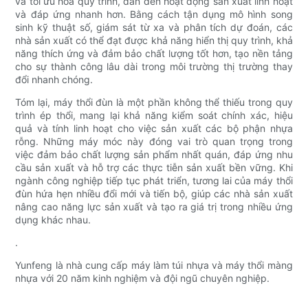
và tối ưu hóa quy trình, dẫn đến hoạt động sản xuất linh hoạt
và đáp ứng nhanh hơn. Bằng cách tận dụng mô hình song
sinh kỹ thuật số, giám sát từ xa và phân tích dự đoán, các
nhà sản xuất có thể đạt được khả năng hiển thị quy trình, khả
năng thích ứng và đảm bảo chất lượng tốt hơn, tạo nền tảng
cho sự thành công lâu dài trong môi trường thị trường thay
đổi nhanh chóng.
Tóm lại, máy thổi đùn là một phần không thể thiếu trong quy
trình ép thổi, mang lại khả năng kiểm soát chính xác, hiệu
quả và tính linh hoạt cho việc sản xuất các bộ phận nhựa
rỗng. Những máy móc này đóng vai trò quan trọng trong
việc đảm bảo chất lượng sản phẩm nhất quán, đáp ứng nhu
cầu sản xuất và hỗ trợ các thực tiễn sản xuất bền vững. Khi
ngành công nghiệp tiếp tục phát triển, tương lai của máy thổi
đùn hứa hẹn nhiều đổi mới và tiến bộ, giúp các nhà sản xuất
nâng cao năng lực sản xuất và tạo ra giá trị trong nhiều ứng
dụng khác nhau.
.
Yunfeng là nhà cung cấp máy làm túi nhựa và máy thổi màng
nhựa với 20 năm kinh nghiệm và đội ngũ chuyên nghiệp.