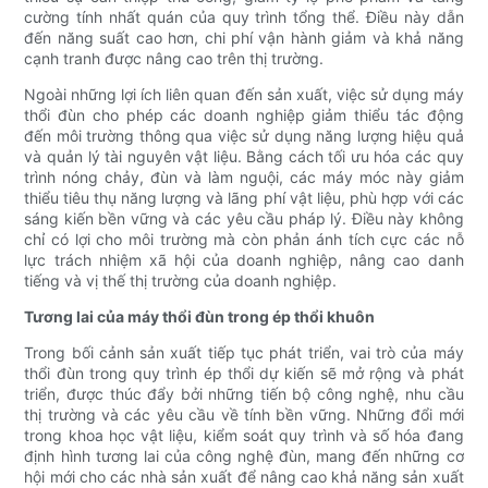
cường tính nhất quán của quy trình tổng thể. Điều này dẫn
đến năng suất cao hơn, chi phí vận hành giảm và khả năng
cạnh tranh được nâng cao trên thị trường.
Ngoài những lợi ích liên quan đến sản xuất, việc sử dụng máy
thổi đùn cho phép các doanh nghiệp giảm thiểu tác động
đến môi trường thông qua việc sử dụng năng lượng hiệu quả
và quản lý tài nguyên vật liệu. Bằng cách tối ưu hóa các quy
trình nóng chảy, đùn và làm nguội, các máy móc này giảm
thiểu tiêu thụ năng lượng và lãng phí vật liệu, phù hợp với các
sáng kiến ​​bền vững và các yêu cầu pháp lý. Điều này không
chỉ có lợi cho môi trường mà còn phản ánh tích cực các nỗ
lực trách nhiệm xã hội của doanh nghiệp, nâng cao danh
tiếng và vị thế thị trường của doanh nghiệp.
Tương lai của máy thổi đùn trong ép thổi khuôn
Trong bối cảnh sản xuất tiếp tục phát triển, vai trò của máy
thổi đùn trong quy trình ép thổi dự kiến ​​sẽ mở rộng và phát
triển, được thúc đẩy bởi những tiến bộ công nghệ, nhu cầu
thị trường và các yêu cầu về tính bền vững. Những đổi mới
trong khoa học vật liệu, kiểm soát quy trình và số hóa đang
định hình tương lai của công nghệ đùn, mang đến những cơ
hội mới cho các nhà sản xuất để nâng cao khả năng sản xuất