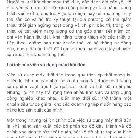
Ngoài ra, khi lựa chọn máy thổi đùn, cần đánh giá các yếu tố
như yêu cầu bảo trì, hiệu quả năng lượng và khả năng tương
thích với thiết bị phụ trợ. Việc lựa chọn máy có phụ tùng thay
thế sẵn có và hỗ trợ kỹ thuật tại địa phương có thể giảm
thiểu thời gian ngừng hoạt động và chi phí bảo trì, trong khi
thiết kế tiết kiệm năng lượng có thể góp phần tiết kiệm chi
phí vận hành lâu dài. Khả năng tương thích với các thiết bị
tiếp theo, chẳng hạn như khuôn thổi và hệ thống tự động
hóa, cũng rất cần thiết để tích hợp liền mạch vào dây chuyền
sản xuất thổi khuôn tổng thể.
Lợi ích của việc sử dụng máy thổi đùn
Việc sử dụng máy thổi đùn trong quy trình ép thổi mang lại
nhiều lợi ích cho các nhà sản xuất muốn đạt được chất lượng
sản phẩm vượt trội, hiệu quả sản xuất và tiết kiệm chi phí.
Những lợi ích này trải rộng trên nhiều lĩnh vực và ứng dụng
công nghiệp khác nhau, biến máy thổi đùn trở thành một
khoản đầu tư có giá trị cho các doanh nghiệp muốn nâng cao
năng lực sản xuất của mình.
Một trong những lợi ích chính của việc sử dụng máy thổi đùn
là khả năng sản xuất các bộ phận có độ dày thành và độ
chính xác kích thước nhất quán, bất kể độ phức tạp của hình
dạng bộ phận. Độ chính xác này rất quan trọng đối với các