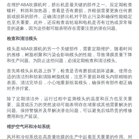
在维护ABA吹膜机时，挤出机是最关键的部件之一。应定期检查
螺杆、料筒和加热器，查看是否有磨损，并根据需要更换任何磨
损或损坏的部件。正确清洁挤出机对于防止污染和确保性能稳定
也至关重要。此外，还应检查齿轮箱和电机是否有过热或异常噪
音的迹象，因为这些都可能表明存在需要注意的潜在问题。
检查和清洁模头
模头是ABA吹膜机的另一个关键部件，需要定期维护。随着时间
的推移，树脂积聚和污染会影响模头的性能，导致薄膜质量下降
和生产问题。为防止这些问题，必须定期检查和清洁模头。
首先将模头从机器上拆下，检查是否有磨损或损坏迹象。使用合
适的清洁剂和软刷清除树脂残留，注意不要损坏模头内部精细的
表面。清洁完毕后，小心地重新组装模头，确保所有部件都正确
对齐并拧紧。
除了定期清洁外，运行过程中监测模头的温度和压力也至关重
要。温度或压力的突然波动可能表明存在堵塞或其他需要解决的
问题。保持警惕并及早解决潜在问题，可以避免后续昂贵的维修
费用和生产延误。
维护空气环和冷却系统
风环和冷却系统在高质量吹膜的生产中起着至关重要的作用。对