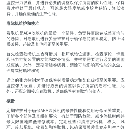
监控张力设置，并进行必要的调整以保持所需的胶片性能。保持
卷片框处于最佳状态，可以最大限度地减少胶片缺陷，降低浪
费，并确保最佳的生产性能。
卷绕机维护和校准
卷取机是ABA吹膜机的最后一个部件，负责将薄膜卷成整齐均匀
的卷筒。对卷取机进行妥善维护对于确保卷筒质量稳定、防止薄
膜破损、起皱及其他问题至关重要。
首先检查卷绕机是否有磨损、损坏或错位迹象。检查滚轮、卡盘
和张力控制装置的功能和对齐情况，并根据需要进行必要的调整
或更换。此外，定期清洁卷绕机，清除可能影响其性能的灰尘、
碎屑或树脂堆积物。
适当的张力控制对于确保卷材质量稳定和防止破损至关重要。应
监控张力设置，并进行必要的调整以保持所需的卷材性能。此
外，还应定期校准卷取机，以确保卷材卷取均匀整齐。
概括
定期维护对于确保ABA吹膜机的最佳性能和使用寿命至关重要。
了解各个部件及其维护要求，有助于预防故障、减少停机时间并
最大限度地降低维修成本。定期检查和清洁挤出机、模头、风
环、冷却系统、收卷架和卷取机，以确保薄膜质量稳定和生产效