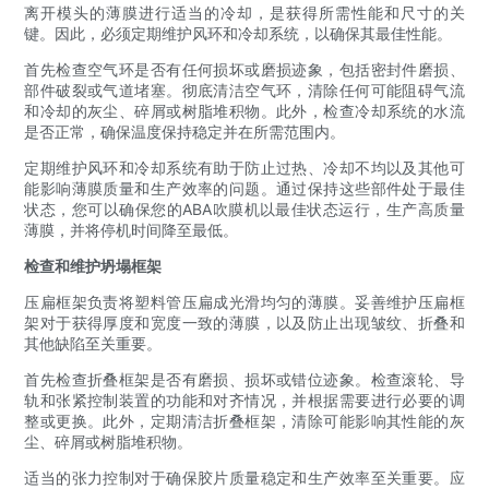
离开模头的薄膜进行适当的冷却，是获得所需性能和尺寸的关
键。因此，必须定期维护风环和冷却系统，以确保其最佳性能。
首先检查空气环是否有任何损坏或磨损迹象，包括密封件磨损、
部件破裂或气道堵塞。彻底清洁空气环，清除任何可能阻碍气流
和冷却的灰尘、碎屑或树脂堆积物。此外，检查冷却系统的水流
是否正常，确保温度保持稳定并在所需范围内。
定期维护风环和冷却系统有助于防止过热、冷却不均以及其他可
能影响薄膜质量和生产效率的问题。通过保持这些部件处于最佳
状态，您可以确保您的ABA吹膜机以最佳状态运行，生产高质量
薄膜，并将停机时间降至最低。
检查和维护坍塌框架
压扁框架负责将塑料管压扁成光滑均匀的薄膜。妥善维护压扁框
架对于获得厚度和宽度一致的薄膜，以及防止出现皱纹、折叠和
其他缺陷至关重要。
首先检查折叠框架是否有磨损、损坏或错位迹象。检查滚轮、导
轨和张紧控制装置的功能和对齐情况，并根据需要进行必要的调
整或更换。此外，定期清洁折叠框架，清除可能影响其性能的灰
尘、碎屑或树脂堆积物。
适当的张力控制对于确保胶片质量稳定和生产效率至关重要。应