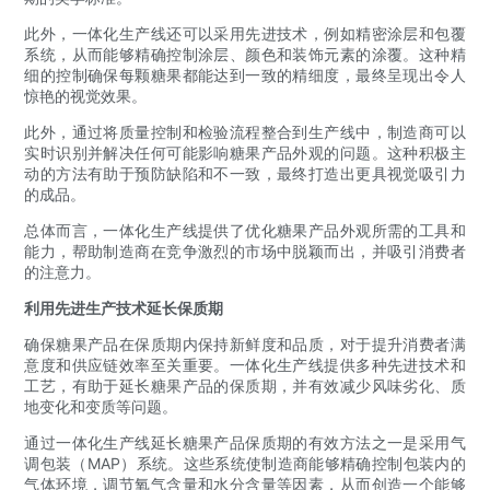
此外，一体化生产线还可以采用先进技术，例如精密涂层和包覆
系统，从而能够精确控制涂层、颜色和装饰元素的涂覆。这种精
细的控制确保每颗糖果都能达到一致的精细度，最终呈现出令人
惊艳的视觉效果。
此外，通过将质量控制和检验流程整合到生产线中，制造商可以
实时识别并解决任何可能影响糖果产品外观的问题。这种积极主
动的方法有助于预防缺陷和不一致，最终打造出更具视觉吸引力
的成品。
总体而言，一体化生产线提供了优化糖果产品外观所需的工具和
能力，帮助制造商在竞争激烈的市场中脱颖而出，并吸引消费者
的注意力。
利用先进生产技术延长保质期
确保糖果产品在保质期内保持新鲜度和品质，对于提升消费者满
意度和供应链效率至关重要。一体化生产线提供多种先进技术和
工艺，有助于延长糖果产品的保质期，并有效减少风味劣化、质
地变化和变质等问题。
通过一体化生产线延长糖果产品保质期的有效方法之一是采用气
调包装（MAP）系统。这些系统使制造商能够精确控制包装内的
气体环境，调节氧气含量和水分含量等因素，从而创造一个能够