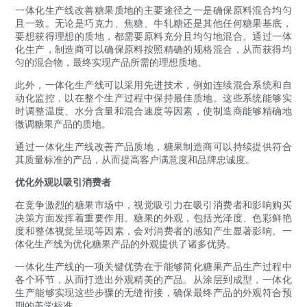
一体化生产线改善糖果质地的主要途径之一是确保原料混合均匀
且一致。无论是巧克力、焦糖、牛轧糖还是其他任何糖果基底，
要想获得理想的质地，都需要原料充分且均匀地混合。通过一体
化生产，制造商可以确保原料按照精确的规格混合，从而获得均
匀的混合物，最终实现产品所需的理想质地。
此外，一体化生产线可以采用先进技术，例如连续混合系统和自
动化监控，以在整个生产过程中保持最佳质地。这些系统能够实
时调整温度、水分含量和混合速度等因素，使制造商能够精确地
微调糖果产品的质地。
通过一体化生产线改善产品质地，糖果制造商可以持续提供符合
其质量标准的产品，从而提高客户满意度和品牌忠诚度。
优化外观以吸引消费者
在竞争激烈的糖果市场中，视觉吸引力在吸引消费者和影响购买
决策方面发挥着重要作用。糖果的外观，包括光泽度、色彩鲜艳
度和整体视觉呈现等因素，会对消费者的感知产生显著影响。一
体化生产线为优化糖果产品的外观提供了诸多优势。
一体化生产线的一项关键优势在于能够简化糖果产品生产过程中
各个环节，从而打造出外观精美的产品。从涂层到成型，一体化
生产能够实现这些步骤的无缝衔接，确保最终产品的外观符合预
期的美学标准。