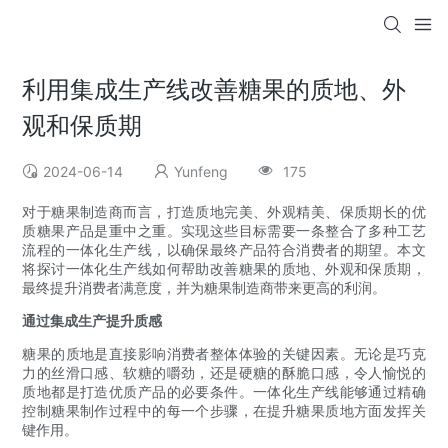
利用集成生产线改善糖果的质地、外
观和保质期
2024-06-14
Yunfeng
175
对于糖果制造商而言，打造质地完美、外观精美、保质期长的优
质糖果产品是重中之重。实现这些目标需要一条整合了多种工艺
流程的一体化生产线，以确保最终产品符合消费者的期望。本文
将探讨一体化生产线如何帮助改善糖果的质地、外观和保质期，
最终提升消费者满意度，并为糖果制造商带来更高的利润。
通过集成生产提升质感
糖果的质地是直接影响消费者整体体验的关键因素。无论是巧克
力的丝滑口感、软糖的嚼劲，还是硬糖的酥脆口感，令人愉悦的
质地都是打造优质产品的必要条件。一体化生产线能够通过精确
控制糖果制作过程中的每一个步骤，在提升糖果质地方面发挥关
键作用。