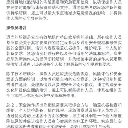
应醒目地张贴清晰的沟通渠道和紧急联系信息，以确保操作人员
在需要时能够迅速获得帮助和支持。通过优先考虑应急准备并提
供持续培训，雇主可以最大限度地减少紧急情况的影响，并将操
作人员的安全放在首位。
操作员培训
适当的培训是安全有效地操作挤出吹塑机的基础。所有操作人员
都应接受关于其将要操作的特定设备以及通用安全规程和最佳实
践的全面培训。培训内容应涵盖机器操作、维护程序、个人防护
装备要求、紧急情况处理程序以及任何适用的法规和标准。雇主
必须为新操作人员提供初始培训，并为经验丰富的操作人员定期
提供复训课程，以确保每个人都了解最新的安全规程和要求。
除了技术培训外，操作人员还应接受危险识别、风险评估和安全
意识方面的培训，以培养积极主动的安全意识。这包括识别和报
告潜在危险、处理险情以及参与安全讨论和倡议。通过营造安全
文化和提供全面的培训，雇主可以赋能操作人员，使其在维护安
全可靠的工作场所环境中发挥积极作用。
总之，安全操作挤出吹塑机需要采取综合方法，涵盖机器检查和
维护、个人防护装备、操作规程、应急预案以及操作人员培训。
通过优先考虑上述各个方面的安全，雇主可以创造一个最大限度
降低风险并促进操作人员身心健康的良好工作环境。实施最佳实
践和持续改进措施有助于实现安全、高效且成功的生产运营。