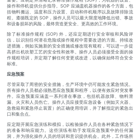
操作和停机提供分步指导。SOP 应涵盖机器操作的各个方面，包
括物料搬运、温度和压力设置、启动和停机顺序以及故障排除流
程。遵循既定的 SOP，操作人员可以最大限度地降低出错、事故
和设备损​​坏的风险，最终营造更安全、更高效的工作环境。
除了标准操作规程 (SOP) 外，还应定期进行安全审核和风险评
估，以识别任何潜在危险或操作规程中需要改进的方面。持续改
进措施，例如实施新的安全措施或修改现有规程，可以进一步提
高挤出机吹塑工艺的安全性和效率。操作人员必须接受全面的操
作规程培训，并定期了解任何变更或改进，以确保始终符合安全
标准。
应急预案
尽管采取了周密的安全措施，生产环境中仍可能发生紧急情况。
所有操作人员都必须熟悉应急预案和程序，以便有效应对突发事
件。应急预案应涵盖一系列潜在事故，包括机器故障、物料泄
漏、火灾和人员伤亡。操作人员应接受应急设备（例如灭火器、
急救箱和紧急停止装置）的正确使用培训，并了解指定的紧急出
口和集合点。
应定期开展应急演练和模拟，以检验操作人员在各种紧急情况下
的准备和响应能力。这些演练有助于发现应急预案中的任何漏
洞，并为强化操作人员的培训和意识提供机会。此外，工作场所