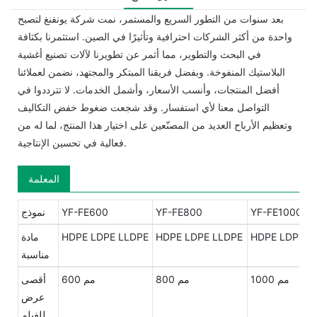
بعد سنوات من التطور السريع والمستمر، نمت شركة يونفنغ لتصبح
واحدة من أكثر الشركات احترافية وتأثيرًا في الصين. استثمرنا بكثافة
في البحث والتطوير، مما أثمر عن تطويرنا لآلات تصنيع أغشية
البلاستيك المنفوخة. وبفضل فريقنا المبتكر والمجتهد، نضمن لعملائنا
أفضل المنتجات، وأنسب الأسعار، وأشمل الخدمات. لا تترددوا في
التواصل معنا لأي استفسار. وقد شجعت ضغوط خفض التكاليف
وتعظيم الأرباح العديد من المصنّعين على اختيار هذا المنتج، لما له من
فعالية في تحسين الإنتاجية.
المعلمة
YF-FE1000
YF-FE800
YF-FE600
نموذج
HDPE LDPE L
HDPE LDPE LLDPE
HDPE LDPE LLDPE
مادة
مناسبة
1000 مم
800 مم
600 مم
أقصى
عرض
للفيلم