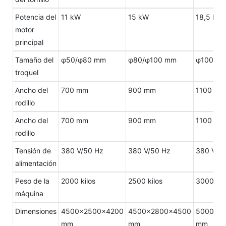
Potencia del
11 kW
15 kW
18,5 kW
motor
principal
Tamaño del
φ50/φ80 mm
φ80/φ100 mm
φ100/φ
troquel
Ancho del
700 mm
900 mm
1100 mm
rodillo
Ancho del
700 mm
900 mm
1100 mm
rodillo
Tensión de
380 V/50 Hz
380 V/50 Hz
380 V/5
alimentación
Peso de la
2000 kilos
2500 kilos
3000 kil
máquina
Dimensiones
4500×2500×4200
4500×2800×4500
5000×3
mm
mm
mm