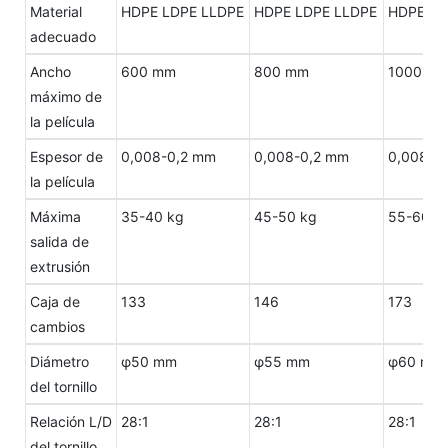
Material
HDPE LDPE LLDPE
HDPE LDPE LLDPE
HDPE LD
adecuado
Ancho
600 mm
800 mm
1000 m
máximo de
la película
Espesor de
0,008-0,2 mm
0,008-0,2 mm
0,008-0
la película
Máxima
35-40 kg
45-50 kg
55-60 k
salida de
extrusión
Caja de
133
146
173
cambios
Diámetro
φ50 mm
φ55 mm
φ60 mm
del tornillo
Relación L/D
28:1
28:1
28:1
del tornillo