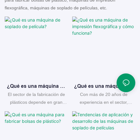
para fabricar bolsas de plástico, máquinas de impresión
flexográfica, máquinas de soplado de películas, etc.
¿Qué es una máquina de
¿Qué es una máquina de
soplado de película?
impresión flexográfica y
El sector de la fabricación de
Con más de 20 años de
cómo funciona?
plásticos depende en gran
experiencia en el sector,
medida de las máquinas de
Yunfeng es un fabricante líder
soplado de película plástica
chino de máquinas de
para crear una amplia gama de
impresión flexográfica.
materiales de embalaje. Esta
¡Descubra nuestros productos