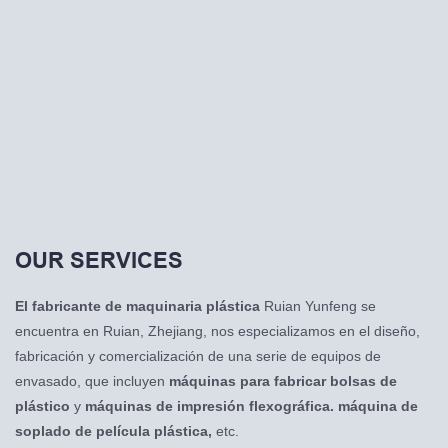
película endurecida.
arrastra el material mediante
longitud, conteo automático,
a
un motor de parada (sistema
punzonado neumático y
de control por servomotor
regulador de frecuencia de
disponible como opción). 2.
alarma de fin de pedido.
a
Alimentación con control
d
fotoeléctrico de pasos, precisa
fi
y estable, de longitud fija
arbitraria. 3. Conteo automático
y alarma de conteo de mesa
configurable. 4. La temperatura
OUR SERVICES
constante automática garantiza
un sellado firme y suave de la
El fabricante de maquinaria plástica
Ruian Yunfeng se
bolsa.
encuentra en Ruian, Zhejiang, nos especializamos en el diseño,
fabricación y comercialización de una serie de equipos de
envasado, que incluyen
máquinas para fabricar bolsas de
plástico
y
máquinas de impresión flexográfica.
máquina de
soplado de película plástica,
etc.