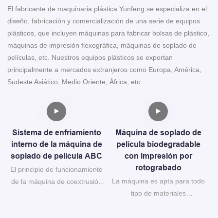
El fabricante de maquinaria plástica Yunfeng se especializa en el
diseño, fabricación y comercialización de una serie de equipos
plásticos, que incluyen máquinas para fabricar bolsas de plástico,
máquinas de impresión flexográfica, máquinas de soplado de
películas, etc. Nuestros equipos plásticos se exportan
principalmente a mercados extranjeros como Europa, América,
Sudeste Asiático, Medio Oriente, África, etc.
Sistema de enfriamiento
Máquina de soplado de
interno de la máquina de
película biodegradable
soplado de película ABC
con impresión por
rotograbado
El principio de funcionamiento
La máquina es apta para todo
de la máquina de coextrusión
tipo de materiales
de película soplada de tres
biodegradables, como almidón
capas se basa en los procesos
r
de maíz, ácido poliláctico y
de extrusión, inflado,