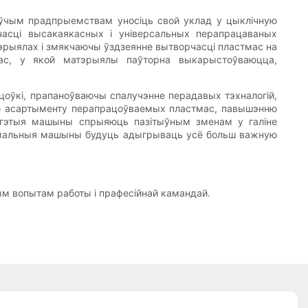
оўчым прадпрыемствам уносіць свой уклад у цыклічную
сці высакаякасных і універсальных перапрацаваных
рыялах і змякчаючы ўздзеянне вытворчасці пластмас на
мас, у якой матэрыялы паўторна выкарыстоўваюцца,
оўкі, прапаноўваючы спалучэнне перадавых тэхналогій,
нню асартыменту перапрацоўваемых пластмас, павышэнню
я, гэтыя машыны спрыяюць пазітыўным зменам у галіне
зімальныя машыны будуць адыгрываць усё больш важную
м вопытам работы і прафесійнай камандай.