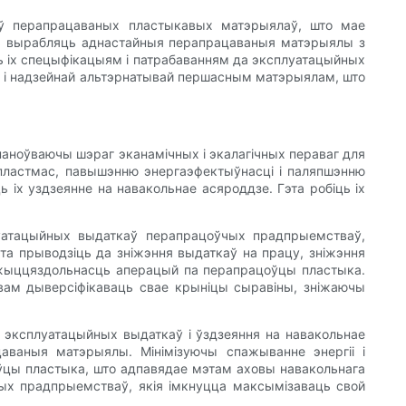
аў перапрацаваных пластыкавых матэрыялаў, што мае
ць вырабляць аднастайныя перапрацаваныя матэрыялы з
 іх спецыфікацыям і патрабаванням да эксплуатацыйных
й і надзейнай альтэрнатывай першасным матэрыялам, што
аноўваючы шэраг эканамічных і экалагічных пераваг для
ластмас, павышэнню энергаэфектыўнасці і паляпшэнню
 іх уздзеянне на навакольнае асяроддзе. Гэта робіць іх
уатацыйных выдаткаў перапрацоўчых прадпрыемстваў,
а прыводзіць да зніжэння выдаткаў на працу, зніжэння
ю жыццяздольнасць аперацый па перапрацоўцы пластыка.
ам дыверсіфікаваць свае крыніцы сыравіны, зніжаючы
 эксплуатацыйных выдаткаў і ўздзеяння на навакольнае
ваныя матэрыялы. Мінімізуючы спажыванне энергіі і
ўцы пластыка, што адпавядае мэтам аховы навакольнага
ўчых прадпрыемстваў, якія імкнуцца максымізаваць свой