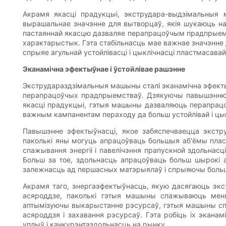
Акрамя якасці прадукцыі, экструдара-выдзімальныя
вырашальнае значэнне для вытворцаў, якія шукаюць н
пастаяннай якасцю дазваляе перапрацоўчым прадпрыемс
характарыстык. Гэта стабільнасць мае важнае значэнне
спрыяе агульнай устойлівасці і цыклічнасці пластмасава
Эканамічна эфектыўнае і ўстойлівае рашэнне
Экструдараздзімальныя машыны сталі эканамічна эфекты
перапрацоўчых прадпрыемстваў. Дзякуючы павышэнню 
якасці прадукцыі, гэтыя машыны дазваляюць перапрацоўч
важным кампанентам пераходу да больш устойлівай і цык
Павышэнне эфектыўнасці, якое забяспечваецца экст
паколькі яны могуць апрацоўваць большыя аб'ёмы плас
спажывання энергіі і павелічэння прапускной здольна
Больш за тое, здольнасць апрацоўваць больш шырокі
залежнасць ад першасных матэрыялаў і спрыяючы больш
Акрамя таго, энергаэфектыўнасць, якую дасягаюць экс
асяроддзе, паколькі гэтыя машыны спажываюць менш
аптымізуючы выкарыстанне рэсурсаў, гэтыя машыны спр
асяроддзя і захавання рэсурсаў. Гэта робіць іх экана
уплыў і канкурэнтаздольнасць на рынку.