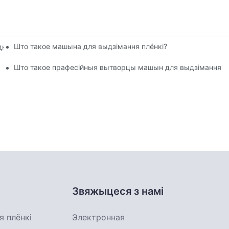
Што такое машына для выдзімання плёнкі?
най выставе пластмасавай і гумовай прамысловасці 2025 года.
годзе завяршыўся ашаламляльным поспехам
Што такое прафесійныя вытворцы машын для выдзімання плё
Звяжыцеся з намі
 плёнкі
Электронная