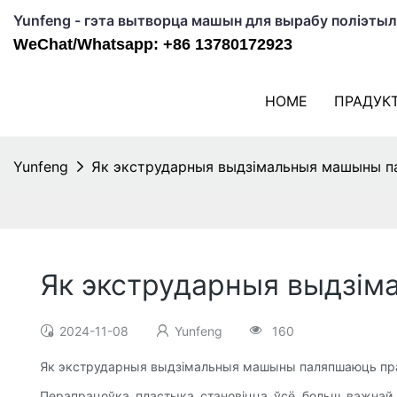
Yunfeng - гэта вытворца машын для вырабу поліэтыле
WeChat/Whatsapp: +86 13780172923
HOME
ПРАДУК
Yunfeng
Як экстрударныя выдзімальныя машыны п
Як экстрударныя выдзім
2024-11-08
Yunfeng
160
Як экстрударныя выдзімальныя машыны паляпшаюць пр
Перапрацоўка пластыка становіцца ўсё больш важнай, 