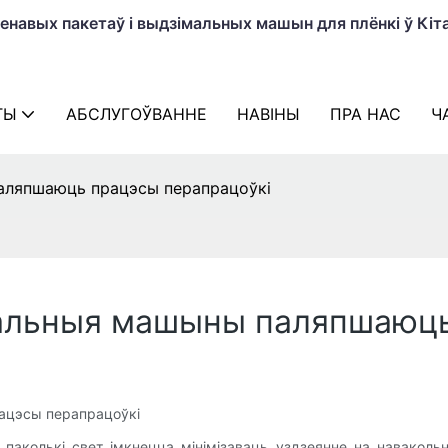
навых пакетаў і выдзімальных машын для плёнкі ў Кіта
ТЫ
АБСЛУГОЎВАННЕ
НАВІНЫ
ПРА НАС
Ч
аляпшаюць працэсы перапрацоўкі
альныя машыны паляпшаюць
ацэсы перапрацоўкі
паколькі свет імкнецца мінімізаваць уздзеянне на навакольн