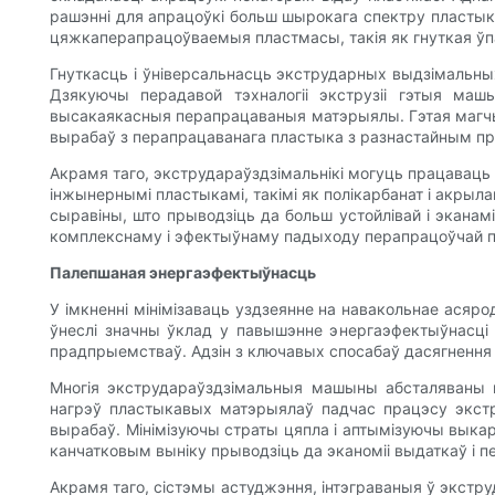
рашэнні для апрацоўкі больш шырокага спектру пласт
цяжкаперапрацоўваемыя пластмасы, такія як гнуткая ўпа
Гнуткасць і ўніверсальнасць экстрударных выдзімальн
Дзякуючы перадавой тэхналогіі экструзіі гэтыя м
высакаякасныя перапрацаваныя матэрыялы. Гэтая магчым
вырабаў з перапрацаванага пластыка з разнастайным п
Акрамя таго, экструдараўздзімальнікі могуць працаваць з
інжынернымі пластыкамі, такімі як полікарбанат і акр
сыравіны, што прыводзіць да больш устойлівай і экан
комплекснаму і эфектыўнаму падыходу перапрацоўчай п
Палепшаная энергаэфектыўнасць
У імкненні мінімізаваць уздзеянне на навакольнае ас
ўнеслі значны ўклад у павышэнне энергаэфектыўнасці
прадпрыемстваў. Адзін з ключавых спосабаў дасягнення э
Многія экструдараўздзімальныя машыны абсталяваны п
нагрэў пластыкавых матэрыялаў падчас працэсу экстру
вырабаў. Мінімізуючы страты цяпла і аптымізуючы выка
канчатковым выніку прыводзіць да эканоміі выдаткаў і п
Акрамя таго, сістэмы астуджэння, інтэграваныя ў экст