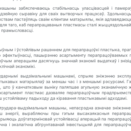
 машыны забяспечваюць стабільнасць уласцівасцей і памер
адзейную сыравіну для сваіх вытворчых працэсаў. Здольнас
твам пастаўляць сваім кліентам матэрыялы, якія адпавядаюць
 для таго, каб перапрацаваныя пластмасы сталі жыццяздольна
й прамысловасці.
ўным і ўстойлівым рашэннем для перапрацоўкі пластыка, прап
эфектыўнасці, пашырэнню асартыменту перапрацоўваемых п
ым аперацыям дасягнуць значнай эканоміі выдаткаў і знізіць
лічнай эканомікі.
рударнымі выдзімальнымі машынамі, спрыяе зніжэнню экспл
тыкавых матэрыялаў за меншы час і з меншымі рэсурсамі. Гэт
сці, што ў канчатковым выніку паляпшае агульную эканамічну
 асартымент пластмас дазваляе перапрацоўчым прадпрыемств
 устойліваму падыходу да кіравання пластыкавымі адходамі.
трудара-выдзімальныя машыны, непасрэдна азначае зніжэнне
 энергіі, вырабляючы пры гэтым высакаякасныя перапраца
ыяюць доўгатэрміновай устойлівасці аперацый па перапрацо
мічна і экалагічна абгрунтаванай інвестыцыяй для перапрацо