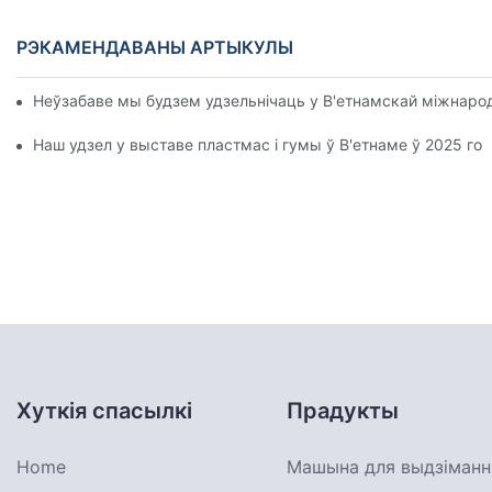
РЭКАМЕНДАВАНЫ АРТЫКУЛЫ
Неўзабаве мы будзем удзельнічаць у В'етнамскай міжнарод
Наш удзел у выставе пластмас і гумы ў В'етнаме ў 2025 
Хуткія спасылкі
Прадукты
Home
Машына для выдзімання