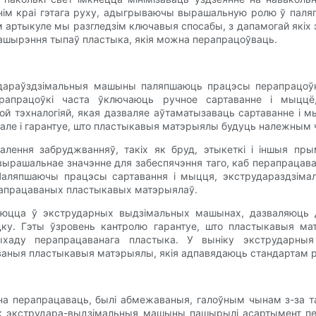
м краі гэтага руху, адыгрываючы вырашальную ролю ў паляпш
 артыкуле мы разгледзім ключавыя спосабы, з дапамогай які
ашырэння тыпаў пластыка, якія можна перапрацоўваць.
удараўздзімальныя машыны паляпшаюць працэсы перапрацоўкі
рапрацоўкі часта ўключаюць ручное сартаванне і мыццё
 тэхналогіяй, якая дазваляе аўтаматызаваць сартаванне і мы
цу, але і гарантуе, што пластыкавыя матэрыялы будуць належны
ення забруджванняў, такіх як бруд, этыкеткі і іншыя пры
 вырашальнае значэнне для забеспячэння таго, каб перапраца
. Паляпшаючы працэсы сартавання і мыцця, экструдараздз
ерапрацаваных пластыкавых матэрыялаў.
ўваюцца ў экстрударных выдзімальных машынах, дазваляюць
дку. Гэты ўзровень кантролю гарантуе, што пластыкавыя 
ыхаду перапрацаванага пластыка. У выніку экстрударн
ныя пластыкавыя матэрыялы, якія адпавядаюць стандартам ро
а перапрацаваць, былі абмежаваныя, галоўным чынам з-за та
нак экструдара-выдзімальныя машыны пашырылі асартымент 