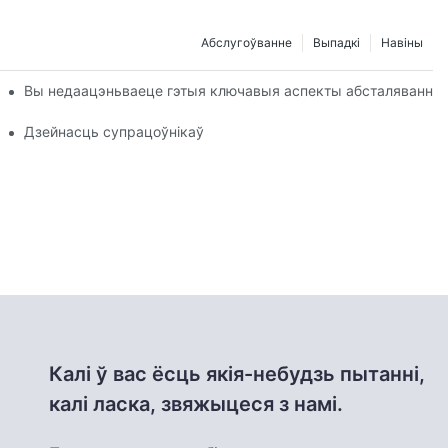
Абслугоўванне
Выпадкі
Навіны
Вы недаацэньваеце гэтыя ключавыя аспекты абсталявання д
нкі: ваш надзейны партнёр для вытворчасці якаснай плёнкі
Дзейнасць супрацоўнікаў
Калі ў вас ёсць якія-небудзь пытанні,
калі ласка, звяжыцеся з намі.