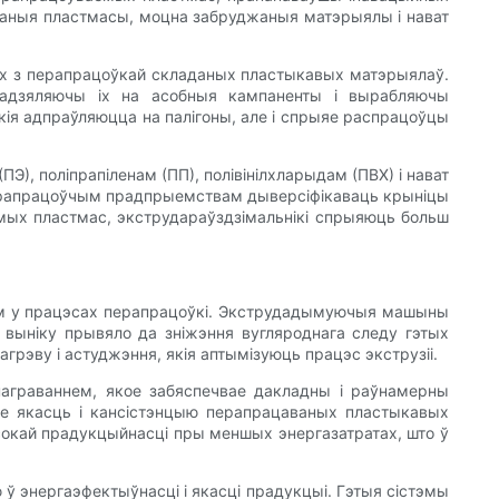
аныя пластмасы, моцна забруджаныя матэрыялы і нават
ых з перапрацоўкай складаных пластыкавых матэрыялаў.
падзяляючы іх на асобныя кампаненты і вырабляючы
ія адпраўляюцца на палігоны, але і спрыяе распрацоўцы
Э), поліпрапіленам (ПП), полівінілхларыдам (ПВХ) і нават
 перапрацоўчым прадпрыемствам дыверсіфікаваць крыніцы
мых пластмас, экструдараўздзімальнікі спрыяюць больш
рам у працэсах перапрацоўкі. Экструдадымуючыя машыны
выніку прывяло да зніжэння вугляроднага следу гэтых
рэву і астуджэння, якія аптымізуюць працэс экструзіі.
награваннем, якое забяспечвае дакладны і раўнамерны
шае якасць і кансістэнцыю перапрацаваных пластыкавых
сокай прадукцыйнасці пры меншых энергазатратах, што ў
 энергаэфектыўнасці і якасці прадукцыі. Гэтыя сістэмы