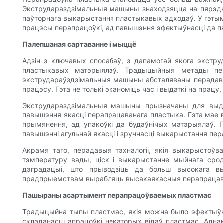
Экструдараздзімальныя машыны знаходзяцца на пярэдні
паўторнага выкарыстання пластыкавых адходаў. У гэтым
працэсы перапрацоўкі, ад павышэння эфектыўнасці да п
Палепшаная сартаванне і мыццё
Адзін з ключавых спосабаў, з дапамогай якога экстр
пластыкавых матэрыялаў. Традыцыйныя метады пе
экструдараўздзімальныя машыны абсталяваны перадавой
працэсу. Гэта не толькі эканоміць час і выдаткі на пра
Экструдараздзімальныя машыны прызначаны для выдал
павышэння якасці перапрацаванага пластыка. Гэта мае
прымянення, ад упакоўкі да будаўнічых матэрыялаў
павышэнні агульнай якасці і зручнасці выкарыстання п
Акрамя таго, перадавыя тэхналогіі, якія выкарысто
тэмпературу вады, ціск і выкарыстанне мыйнага сро
дэградацыі, што прыводзіць да больш высокага в
прадпрыемствам вырабляць высакаякасныя перапрацава
Пашыраны асартымент перапрацоўваемых пластмас
Традыцыйна тыпы пластмас, якія можна было эфектыўн
складанасці апрацоўкі некаторых відаў пластмас. Ад