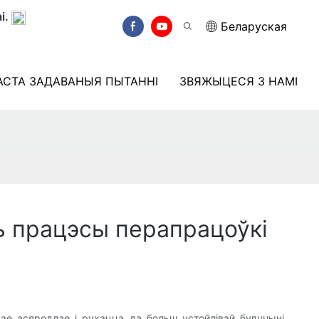
і.
Беларуская
АСТА ЗАДАВАНЫЯ ПЫТАННІ
ЗВЯЖЫЦЕСЯ З НАМІ
 працэсы перапрацоўкі
ае асяроддзе і рухацца да больш устойлівай будучыні.