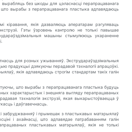
а вырабляць без шкоды для цэласнасці перапрацаванага
, што вырабы з перапрацаванага пластыка адпавядаюць
і кіравання, якія дазваляюць аператарам рэгуляваць
струзіі. Гэты ўзровень кантролю не толькі павышае
струдараўздзімальныя машыны стымулююць укараненне
і.
датнасць для розных ужыванняў. Экструдараўздзімальныя
ю прадукцыі дзякуючы перадавой тэхналогіі апрацоўкі.
лаў, якія адпавядаюць строгім стандартам такіх галін
антуючы, што вырабы з перапрацаванага пластыка будуць
даных характарыстык і знешняга выгляду перапрацаваных
адавая тэхналогія экструзіі, якая выкарыстоўваецца ў
касць і даўгавечнасць.
і забруджванняў і прымешак з пластыкавых матэрыялаў
ціні і ахайнасці, што адпавядае патрабаванням галін
апрацаваных пластыкавых матэрыялаў, якія не толькі