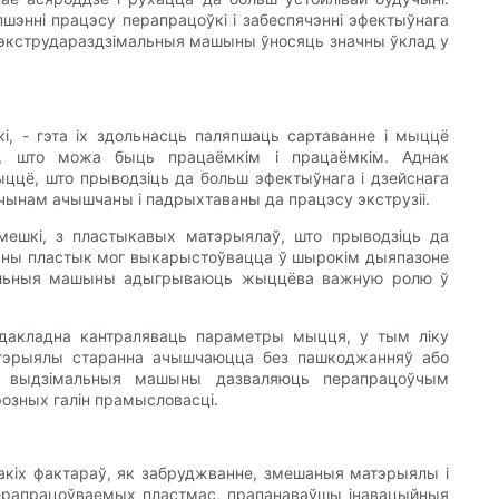
энні працэсу перапрацоўкі і забеспячэнні эфектыўнага
х экструдараздзімальныя машыны ўносяць значны ўклад у
, - гэта іх здольнасць паляпшаць сартаванне і мыццё
, што можа быць працаёмкім і працаёмкім. Аднак
ццё, што прыводзіць да больш эфектыўнага і дзейснага
м чынам ачышчаны і падрыхтаваны да працэсу экструзіі.
мешкі, з пластыкавых матэрыялаў, што прыводзіць да
ваны пластык мог выкарыстоўвацца ў шырокім дыяпазоне
імальныя машыны адыгрываюць жыццёва важную ролю ў
 дакладна кантраляваць параметры мыцця, у тым ліку
матэрыялы старанна ачышчаюцца без пашкоджанняў або
ыя выдзімальныя машыны дазваляюць перапрацоўчым
зных галін прамысловасці.
кіх фактараў, як забруджванне, змешаныя матэрыялы і
перапрацоўваемых пластмас, прапанаваўшы інавацыйныя