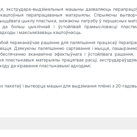
віцця, экструдара-выдзімальныя машыны дазваляюць перапрац
 каштоўныя перапрацаваныя матэрыялы. Спрыяючы вытворча
ццёвага цыклу пластыка, зніжаючы патрэбу ў першасных матэ
д да больш цыклічнай і ўстойлівай прамысловасці пласт
 адходы і максымізаваць каштоўнасць.
ой пераканаўчае рашэнне для паляпшэння працэсаў перапрац
 развіцця. Дзякуючы паляпшэнню сартавання і мыцця, пашырэ
абеспячэнню эканамічна эфектыўнага і ўстойлівага рашэнн
аныя пластыкавыя матэрыялы працягвае расці, экструдараўзд
ыходу да кіравання пластыкавымі адходамі.
 пакетаў і вытворца машын для выдзімання плёнкі з 20-гадовы