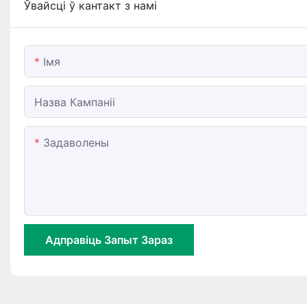
Ўвайсці ў кантакт з намі
Імя
Назва Кампаніі
Задаволены
Адправіць Запыт Зараз