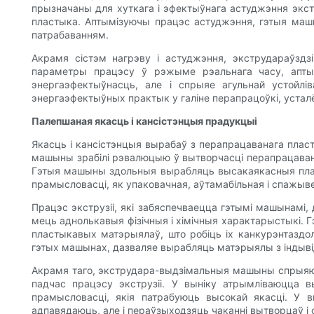
прызначаны для хуткага і эфектыўнага астуджэння экс
пластыка. Аптымізуючы працэс астуджэння, гэтыя маш
патрабаванням.
Акрамя сістэм нагрэву і астуджэння, экструдараўзд
параметры працэсу ў рэжыме рэальнага часу, аптым
энергаэфектыўнасць, але і спрыяе агульнай устойл
энергаэфектыўных практык у галіне перапрацоўкі, устал
Палепшаная якасць і кансістэнцыя прадукцыі
Якасць і кансістэнцыя вырабаў з перапрацаванага плас
машыны зрабілі рэвалюцыю ў вытворчасці перапрацаван
Гэтыя машыны здольныя вырабляць высакаякасныя пласт
прамысловасці, як упаковачная, аўтамабільная і спажы
Працэс экструзіі, які забяспечваецца гэтымі машынамі
мець аднолькавыя фізічныя і хімічныя характарыстыкі.
пластыкавых матэрыялаў, што робіць іх канкурэнтаздо
гэтых машынах, дазваляе вырабляць матэрыялы з індывід
Акрамя таго, экструдара-выдзімальныя машыны спрыяю
падчас працэсу экструзіі. У выніку атрымліваюцца в
прамысловасці, якія патрабуюць высокай якасці. У 
адпавядаюць, але і пераўзыходзяць чаканні вытворцаў і