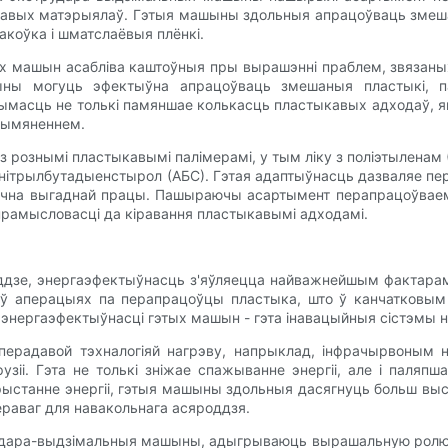
ыкавых матэрыялаў. Гэтыя машыны здольныя апрацоўваць змеш
коўка і шматслаёвыя плёнкі.
ых машын асабліва каштоўныя пры вырашэнні праблем, звязан
ашыны могуць эфектыўна апрацоўваць змешаныя пластыкі, 
асць не толькі памяншае колькасць пластыкавых адходаў, як
рымяненнем.
 рознымі пластыкавымі палімерамі, у тым ліку з поліэтыленам (П
ыланітрылбутадыенстырол (АБС). Гэтая адаптыўнасць дазваляе
амічна выгаднай працы. Пашыраючы асартымент перапрацоўвае
рамысловасці да кіравання пластыкавымі адходамі.
яроддзе, энергаэфектыўнасць з'яўляецца найважнейшым факта
 ў аперацыях па перапрацоўцы пластыка, што ў канчатковым 
нергаэфектыўнасці гэтых машын - гэта інавацыйныя сістэмы наг
ерадавой тэхналогіяй нагрэву, напрыклад, інфрачырвоным 
зіі. Гэта не толькі зніжае спажыванне энергіі, але і паляп
рыстанне энергіі, гэтыя машыны здольныя дасягнуць больш вы
ераваг для навакольнага асяроддзя.
рудара-выдзімальныя машыны, адыгрываюць вырашальную ролю ў