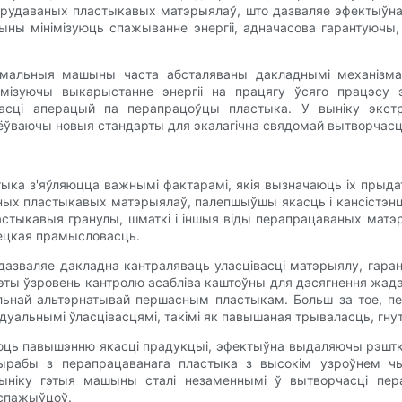
трудаваных пластыкавых матэрыялаў, што дазваляе эфектыўн
ыны мінімізуюць спажыванне энергіі, адначасова гарантуючы
зімальныя машыны часта абсталяваны дакладнымі механізмам
ізуючы выкарыстанне энергіі на працягу ўсяго працэсу эк
івасці аперацый па перапрацоўцы пластыка. У выніку эк
ёўваючы новыя стандарты для экалагічна свядомай вытворчасц
тыка з'яўляюцца важнымі фактарамі, якія вызначаюць іх пры
ых пластыкавых матэрыялаў, палепшыўшы якасць і кансістэнцы
ыкавыя гранулы, шматкі і іншыя віды перапрацаваных матэрыя
вецкая прамысловасць.
, дазваляе дакладна кантраляваць уласцівасці матэрыялу, гар
 Гэты ўзровень кантролю асабліва каштоўны для дасягнення жа
льнай альтэрнатывай першасным пластыкам. Больш за тое, пер
уальнымі ўласцівасцямі, такімі як павышаная трываласць, гнут
ць павышэнню якасці прадукцыі, эфектыўна выдаляючы рэштк
ырабы з перапрацаванага пластыка з высокім узроўнем чыс
выніку гэтыя машыны сталі незаменнымі ў вытворчасці пер
 спажыўцоў.