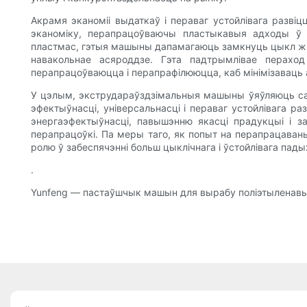
Акрамя эканоміі выдаткаў і пераваг устойлівага раз
эканоміку, перапрацоўваючы пластыкавыя адходы ў
пластмас, гэтыя машыны дапамагаюць замкнуць цыкл жы
навакольнае асяроддзе. Гэта падтрымлівае перахо
перапрацоўваюцца і перапрафілююцца, каб мінімізаваць
У цэлым, экструдараўздзімальныя машыны ўяўляюць саб
эфектыўнасці, універсальнасці і пераваг устойлівага
энергаэфектыўнасці, павышэнню якасці прадукцыі і з
перапрацоўкі. Па меры таго, як попыт на перапрацав
ролю ў забеспячэнні больш цыклічнага і ўстойлівага пад
.
Yunfeng — пастаўшчык машын для вырабу поліэтыленавых