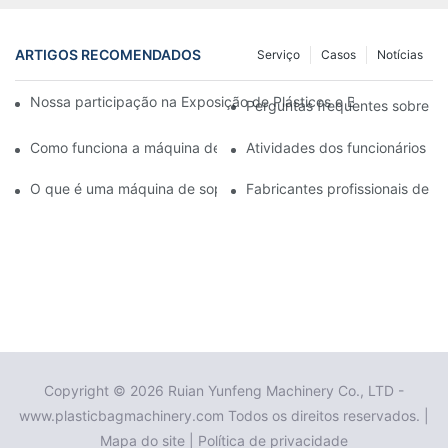
ARTIGOS RECOMENDADOS
Serviço
Casos
Notícias
Nossa participação na Exposição de Plásticos e Borracha do Vi
Perguntas frequentes sobre eq
Como funciona a máquina de moldagem por sopro de filme biod
Atividades dos funcionários
O que é uma máquina de sopro de filme?
Fabricantes profissionais de m
Copyright © 2026 Ruian Yunfeng Machinery Co., LTD -
www.plasticbagmachinery.com Todos os direitos reservados. |
Mapa do site
|
Política de privacidade