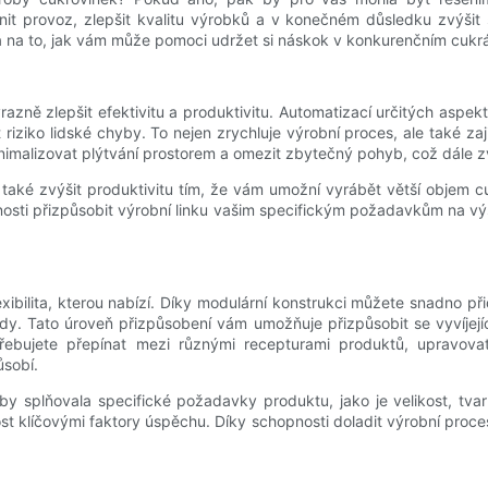
it provoz, zlepšit kvalitu výrobků a v konečném důsledku zvýši
 a na to, jak vám může pomoci udržet si náskok v konkurenčním cuk
azně zlepšit efektivitu a produktivitu. Automatizací určitých aspekt
riziko lidské chyby. To nejen zrychluje výrobní proces, ale také zaj
nimalizovat plýtvání prostorem a omezit zbytečný pohyb, což dále zv
a také zvýšit produktivitu tím, že vám umožní vyrábět větší objem 
osti přizpůsobit výrobní linku vašim specifickým požadavkům na vý
exibilita, kterou nabízí. Díky modulární konstrukci můžete snadno p
. Tato úroveň přizpůsobení vám umožňuje přizpůsobit se vyvíjejíc
řebujete přepínat mezi různými recepturami produktů, upravovat 
ůsobí.
aby splňovala specifické požadavky produktu, jako je velikost, tvar
t klíčovými faktory úspěchu. Díky schopnosti doladit výrobní proce