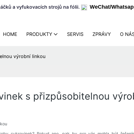
áčků a vyfukovacích strojů na fólii.
WeChat/Whatsap
HOME
PRODUKTY
SERVIS
ZPRÁVY
O NÁ
elnou výrobní linkou
inek s přizpůsobitelnou výrob
nkou
ýroby cukrovinek? Pokud ano, pak by pro vás mohla být řešením p