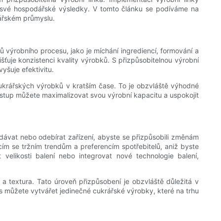
t své hospodářské výsledky. V tomto článku se podíváme na
rářském průmyslu.
ů výrobního procesu, jako je míchání ingrediencí, formování a
išťuje konzistenci kvality výrobků. S přizpůsobitelnou výrobní
yšuje efektivitu.
cukrářských výrobků v kratším čase. To je obzvláště výhodné
stup můžete maximalizovat svou výrobní kapacitu a uspokojit
řidávat nebo odebírat zařízení, abyste se přizpůsobili změnám
ím se tržním trendům a preferencím spotřebitelů, aniž byste
velikosti balení nebo integrovat nové technologie balení,
 a textura. Tato úroveň přizpůsobení je obzvláště důležitá v
s můžete vytvářet jedinečné cukrářské výrobky, které na trhu