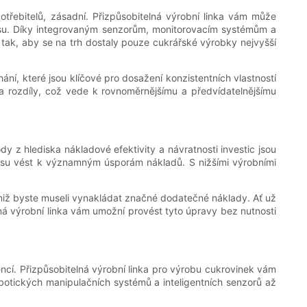
otřebitelů, zásadní. Přizpůsobitelná výrobní linka vám může
esu. Díky integrovaným senzorům, monitorovacím systémům a
 tak, aby se na trh dostaly pouze cukrářské výrobky nejvyšší
ání, které jsou klíčové pro dosažení konzistentních vlastností
 rozdíly, což vede k rovnoměrnějšímu a předvídatelnějšímu
 z hlediska nákladové efektivity a návratnosti investic jsou
času vést k významným úsporám nákladů. S nižšími výrobními
aniž byste museli vynakládat značné dodatečné náklady. Ať už
lná výrobní linka vám umožní provést tyto úpravy bez nutnosti
encí. Přizpůsobitelná výrobní linka pro výrobu cukrovinek vám
botických manipulačních systémů a inteligentních senzorů až