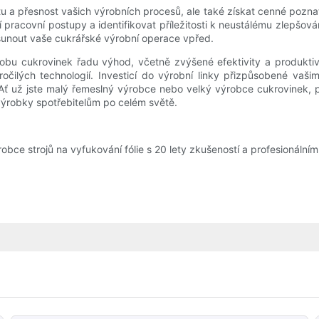
itu a přesnost vašich výrobních procesů, ale také získat cenné pozn
pracovní postupy a identifikovat příležitosti k neustálému zlepšování.
sunout vaše cukrářské výrobní operace vpřed.
obu cukrovinek řadu výhod, včetně zvýšené efektivity a produktivity
kročilých technologií. Investicí do výrobní linky přizpůsobené v
Ať už jste malý řemeslný výrobce nebo velký výrobce cukrovinek, p
 výrobky spotřebitelům po celém světě.
obce strojů na vyfukování fólie s 20 lety zkušeností a profesionální