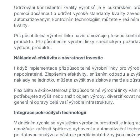
Udržování konzistentní kvality výrobků je v cukrářském prů
pomoci dosáhnout a udržet vysoké standardy kvality zaved
automatizovaným kontrolním technologiím můžete v reálném ča
kvality.
Přizpůsobitelná výrobní linka navíc umožňuje přesnou kontrolu
produktu. Přizpůsobením výrobní linky specifickým požada
výstupu produktu.
Nákladová efektivita a návratnost investic
I když implementace přizpůsobitelné výrobní linky pro výrob
nepopiratelné. Zlepšením efektivity, snížením odpadu a zv
náklady na jednotku můžete zvýšit své ziskové marže a zůst
Flexibilita a škálovatelnost přizpůsobitelné výrobní linky 
potřebujete zvýšit nebo snížit objem výroby, diverzifikovat 
generální opravy celé vaší výrobní infrastruktury.
Integrace pokročilých technologií
V dnešním rychle se vyvíjejícím výrobním prostředí je integr
umožňuje začlenit špičkové vybavení a automatizační techno
po datovou analýzu a nástroje prediktivní údržby jsou možno