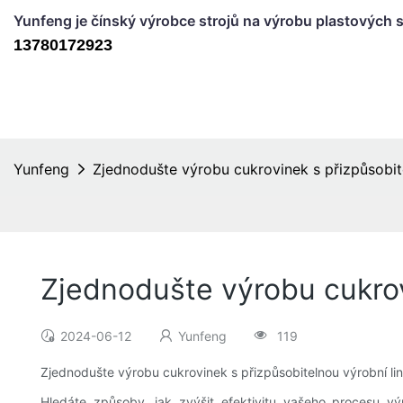
Yunfeng je čínský výrobce strojů na výrobu plastových s
13780172923
Yunfeng
Zjednodušte výrobu cukrovinek s přizpůsobit
Zjednodušte výrobu cukrov
2024-06-12
Yunfeng
119
Zjednodušte výrobu cukrovinek s přizpůsobitelnou výrobní li
Hledáte způsoby, jak zvýšit efektivitu vašeho procesu v