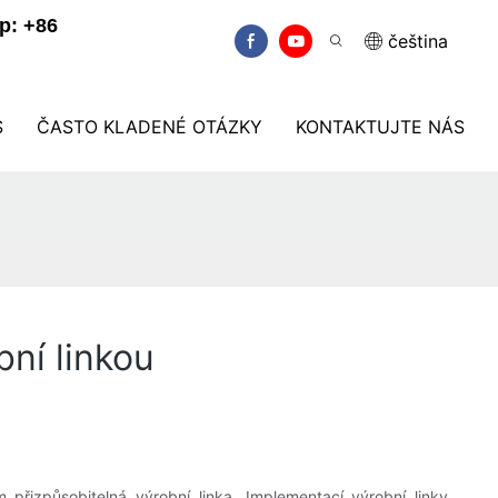
p: +86
čeština
S
ČASTO KLADENÉ OTÁZKY
KONTAKTUJTE NÁS
ní linkou
řizpůsobitelná výrobní linka. Implementací výrobní linky