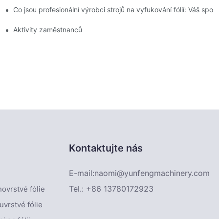
Co jsou profesionální výrobci strojů na vyfukování fólií: Váš spol
4.
Aktivity zaměstnanců
Kontaktujte nás
E-mail:
naomi@yunfengmachinery.com
Tel.: +86 13780172923
novrstvé fólie
uvrstvé fólie