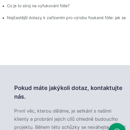
ehlivý partner pro vysoce kvalitní filmovou produkci
Co je to stroj na vyfukování fólie?
Nejčastější dotazy k zařízením pro výrobu foukané fólie: jak se
Pokud máte jakýkoli dotaz, kontaktujte
nás.
První věc, kterou děláme, je setkání s našimi
klienty a probrání jejich cílů ohledně budoucího
projektu. Během této schůzky se neváhejte podělit