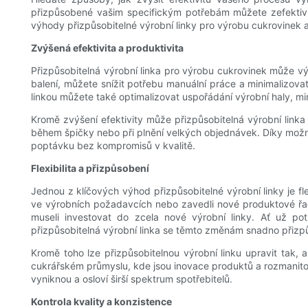
přizpůsobené vašim specifickým potřebám můžete zefektivn
výhody přizpůsobitelné výrobní linky pro výrobu cukrovinek
Zvýšená efektivita a produktivita
Přizpůsobitelná výrobní linka pro výrobu cukrovinek může výr
balení, můžete snížit potřebu manuální práce a minimalizovat 
linkou můžete také optimalizovat uspořádání výrobní haly, mi
Kromě zvýšení efektivity může přizpůsobitelná výrobní link
během špičky nebo při plnění velkých objednávek. Díky možn
poptávku bez kompromisů v kvalitě.
Flexibilita a přizpůsobení
Jednou z klíčových výhod přizpůsobitelné výrobní linky je fl
ve výrobních požadavcích nebo zavedli nové produktové řady
museli investovat do zcela nové výrobní linky. Ať už pot
přizpůsobitelná výrobní linka se těmto změnám snadno přizp
Kromě toho lze přizpůsobitelnou výrobní linku upravit tak, 
cukrářském průmyslu, kde jsou inovace produktů a rozmanitos
vyniknou a osloví širší spektrum spotřebitelů.
Kontrola kvality a konzistence