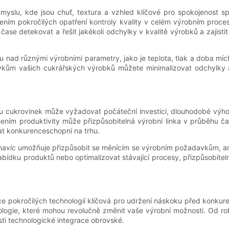
myslu, kde jsou chuť, textura a vzhled klíčové pro spokojenost sp
ením pokročilých opatření kontroly kvality v celém výrobním proc
se detekovat a řešit jakékoli odchylky v kvalitě výrobků a zajistit
 nad různými výrobními parametry, jako je teplota, tlak a doba mích
vkům vašich cukrářských výrobků můžete minimalizovat odchylky a
u cukrovinek může vyžadovat počáteční investici, dlouhodobé výhody
ýšením produktivity může přizpůsobitelná výrobní linka v průběhu 
at konkurenceschopní na trhu.
vám navíc umožňuje přizpůsobit se měnícím se výrobním požadavkům, 
nabídku produktů nebo optimalizovat stávající procesy, přizpůsobite
ace pokročilých technologií klíčová pro udržení náskoku před konkur
logie, které mohou revolučně změnit vaše výrobní možnosti. Od ro
sti technologické integrace obrovské.