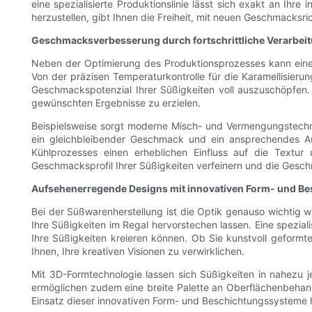
eine spezialisierte Produktionslinie lässt sich exakt an Ihr
herzustellen, gibt Ihnen die Freiheit, mit neuen Geschmacks
Geschmacksverbesserung durch fortschrittliche Verarbei
Neben der Optimierung des Produktionsprozesses kann eine s
Von der präzisen Temperaturkontrolle für die Karamellisierung
Geschmackspotenzial Ihrer Süßigkeiten voll auszuschöpfen. O
gewünschten Ergebnisse zu erzielen.
Beispielsweise sorgt moderne Misch- und Vermengungstechno
ein gleichbleibender Geschmack und ein ansprechendes Au
Kühlprozesses einen erheblichen Einfluss auf die Textu
Geschmacksprofil Ihrer Süßigkeiten verfeinern und die Gesc
Aufsehenerregende Designs mit innovativen Form- und B
Bei der Süßwarenherstellung ist die Optik genauso wichtig
Ihre Süßigkeiten im Regal hervorstechen lassen. Eine spezial
Ihre Süßigkeiten kreieren können. Ob Sie kunstvoll geformt
Ihnen, Ihre kreativen Visionen zu verwirklichen.
Mit 3D-Formtechnologie lassen sich Süßigkeiten in nahezu 
ermöglichen zudem eine breite Palette an Oberflächenbehandlu
Einsatz dieser innovativen Form- und Beschichtungssysteme 