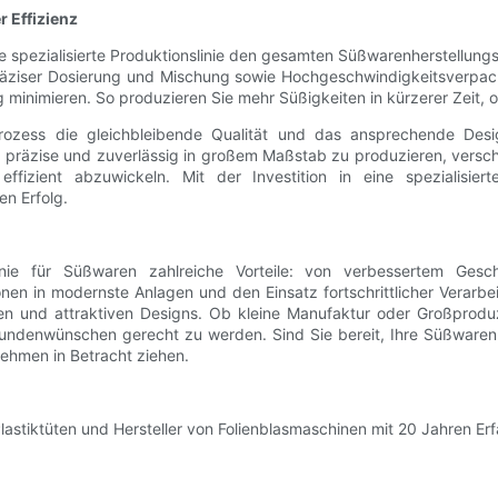
 Effizienz
pezialisierte Produktionslinie den gesamten Süßwarenherstellungspr
äziser Dosierung und Mischung sowie Hochgeschwindigkeitsverpackun
minimieren. So produzieren Sie mehr Süßigkeiten in kürzerer Zeit, o
sprozess die gleichbleibende Qualität und das ansprechende Desi
 präzise und zuverlässig in großem Maßstab zu produzieren, verscha
zient abzuwickeln. Mit der Investition in eine spezialisierte 
en Erfolg.
slinie für Süßwaren zahlreiche Vorteile: von verbessertem Ge
nen in modernste Anlagen und den Einsatz fortschrittlicher Verarbeit
nd attraktiven Designs. Ob kleine Manufaktur oder Großproduzent –
enwünschen gerecht zu werden. Sind Sie bereit, Ihre Süßwarenpr
rnehmen in Betracht ziehen.
Plastiktüten und Hersteller von Folienblasmaschinen mit 20 Jahren E