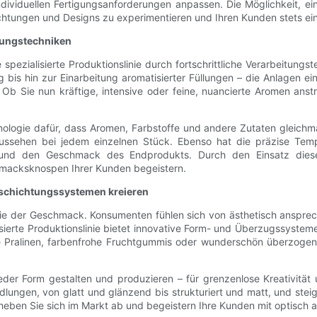
e individuellen Fertigungsanforderungen anpassen. Die Möglichkeit, e
richtungen und Designs zu experimentieren und Ihren Kunden stets e
tungstechniken
pezialisierte Produktionslinie durch fortschrittliche Verarbeitung
 bis hin zur Einarbeitung aromatisierter Füllungen – die Anlagen ein
b Sie nun kräftige, intensive oder feine, nuancierte Aromen anstr
logie dafür, dass Aromen, Farbstoffe und andere Zutaten gleichmä
ssehen bei jedem einzelnen Stück. Ebenso hat die präzise Temp
r und den Geschmack des Endprodukts. Durch den Einsatz dieser 
hmacksknospen Ihrer Kunden begeistern.
eschichtungssystemen kreieren
 wie der Geschmack. Konsumenten fühlen sich von ästhetisch anspr
isierte Produktionslinie bietet innovative Form- und Überzugssystem
e Pralinen, farbenfrohe Fruchtgummis oder wunderschön überzogene 
jeder Form gestalten und produzieren – für grenzenlose Kreativitä
ngen, von glatt und glänzend bis strukturiert und matt, und steige
heben Sie sich im Markt ab und begeistern Ihre Kunden mit optisch