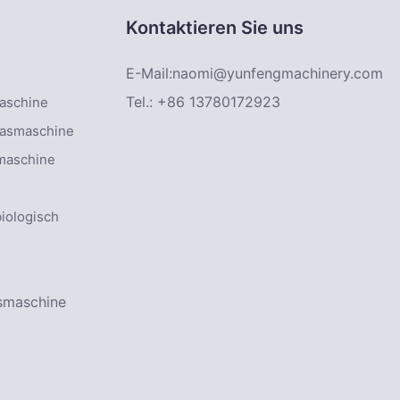
Kontaktieren Sie uns
E-Mail:
naomi@yunfengmachinery.com
Tel.: +86 13780172923
maschine
lasmaschine
smaschine
iologisch
gsmaschine