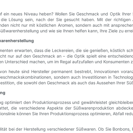
auf ein neues Niveau heben? Wollen Sie Geschmack und Optik Ihrer
linie die Lösung sein, nach der Sie gesucht haben. Mit der richti
den nicht nur mit köstlichen Aromen, sondern auch mit ansprechend
e Süßwarenherstellung und wie sie Ihnen helfen kann, Ihre Ziele zu erre
arenherstellung
menten erwarten, dass die Leckereien, die sie genießen, köstlich s
cht nur auf den Geschmack an – die Optik spielt eine entscheid
en Unterschied machen, um im Regal aufzufallen und Konsumenten zu
 von heute sind Hersteller permanent bestrebt, Innovationen vor
eschmackskombinationen, sondern auch Investitionen in Technologien
e Investition, die sowohl den Geschmack als auch das Aussehen Ihrer 
ung
ng optimiert den Produktionsprozess und gewährleistet gleichbleibend
attet, die verschiedene Aspekte der Süßwarenproduktion abdec
tionslinie können Sie Ihren Produktionsprozess optimieren, Abfall re
ilität bei der Herstellung verschiedener Süßwaren. Ob Sie Bonbons,