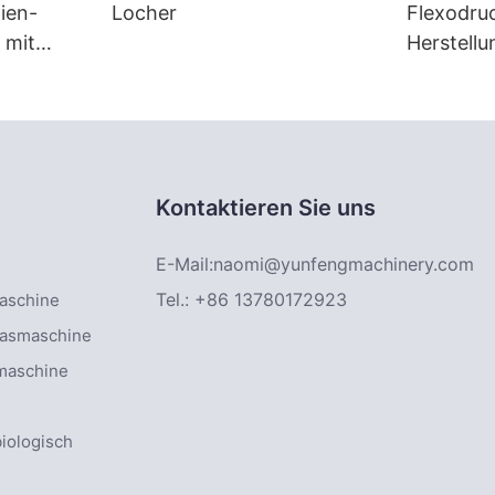
nien-
Locher
Flexodru
 mit
Herstell
m 1
Kontaktieren Sie uns
E-Mail:
naomi@yunfengmachinery.com
Tel.: +86 13780172923
maschine
lasmaschine
smaschine
iologisch