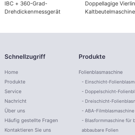
IBC + 360-Grad-
Doppellagige Vierli
Drehdickenmessgerät
Kaltbeutelmaschine
Förderbandplattfor
Schnellzugriff
Produkte
Home
Folienblasmaschine
Produkte
- Einschicht-Folienblas
Service
- Doppelschicht-Folienb
Nachricht
- Dreischicht-Folienbla
Über uns
- ABA-Filmblasmaschine
Häufig gestellte Fragen
- Blasformmaschine für b
Kontaktieren Sie uns
abbaubare Folien