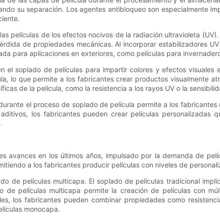
itando su separación. Los agentes antibloqueo son especialmente imp
ciente.
as películas de los efectos nocivos de la radiación ultravioleta (UV
pérdida de propiedades mecánicas. Al incorporar estabilizadores UV a
ada para aplicaciones en exteriores, como películas para invernaderos
el soplado de películas para impartir colores y efectos visuales 
ula, lo que permite a los fabricantes crear productos visualmente 
cas de la película, como la resistencia a los rayos UV o la sensibilida
durante el proceso de soplado de película permite a los fabricantes m
aditivos, los fabricantes pueden crear películas personalizadas q
.
s avances en los últimos años, impulsado por la demanda de pelíc
itiendo a los fabricantes producir películas con niveles de personali
do de películas multicapa. El soplado de películas tradicional impl
de películas multicapa permite la creación de películas con múlt
ales, los fabricantes pueden combinar propiedades como resistencia,
elículas monocapa.