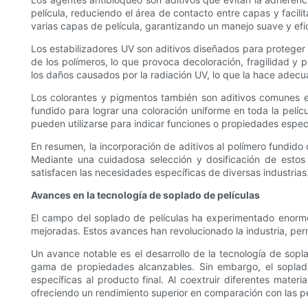
película, reduciendo el área de contacto entre capas y facil
varias capas de película, garantizando un manejo suave y efi
Los estabilizadores UV son aditivos diseñados para proteger l
de los polímeros, lo que provoca decoloración, fragilidad y 
los daños causados ​​por la radiación UV, lo que la hace adecu
Los colorantes y pigmentos también son aditivos comunes en 
fundido para lograr una coloración uniforme en toda la pelíc
pueden utilizarse para indicar funciones o propiedades específi
En resumen, la incorporación de aditivos al polímero fundido 
Mediante una cuidadosa selección y dosificación de estos 
satisfacen las necesidades específicas de diversas industrias
Avances en la tecnología de soplado de películas
El campo del soplado de películas ha experimentado enorme
mejoradas. Estos avances han revolucionado la industria, perm
Un avance notable es el desarrollo de la tecnología de sopla
gama de propiedades alcanzables. Sin embargo, el soplado 
específicas al producto final. Al coextruir diferentes materi
ofreciendo un rendimiento superior en comparación con las p