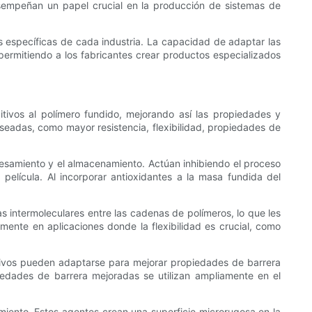
sempeñan un papel crucial en la producción de sistemas de
es específicas de cada industria. La capacidad de adaptar las
permitiendo a los fabricantes crear productos especializados
tivos al polímero fundido, mejorando así las propiedades y
deseadas, como mayor resistencia, flexibilidad, propiedades de
cesamiento y el almacenamiento. Actúan inhibiendo el proceso
elícula. Al incorporar antioxidantes a la masa fundida del
as intermoleculares entre las cadenas de polímeros, lo que les
nmente en aplicaciones donde la flexibilidad es crucial, como
ditivos pueden adaptarse para mejorar propiedades de barrera
piedades de barrera mejoradas se utilizan ampliamente en el
miento. Estos agentes crean una superficie microrugosa en la