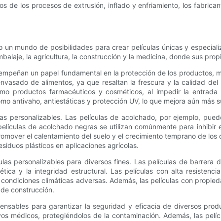
 de los procesos de extrusión, inflado y enfriamiento, los fabrica
o un mundo de posibilidades para crear películas únicas y especial
embalaje, la agricultura, la construcción y la medicina, donde sus pr
esempeñan un papel fundamental en la protección de los productos, m
l envasado de alimentos, ya que resaltan la frescura y la calidad d
mo productos farmacéuticos y cosméticos, al impedir la entrada
mo antivaho, antiestáticas y protección UV, lo que mejora aún más s
ulas personalizables. Las películas de acolchado, por ejemplo, pu
s películas de acolchado negras se utilizan comúnmente para inhibir
romover el calentamiento del suelo y el crecimiento temprano de los
siduos plásticos en aplicaciones agrícolas.
as personalizables para diversos fines. Las películas de barrera de 
tica y la integridad estructural. Las películas con alta resistenc
condiciones climáticas adversas. Además, las películas con propie
 de construcción.
ensables para garantizar la seguridad y eficacia de diversos produc
itivos médicos, protegiéndolos de la contaminación. Además, las p