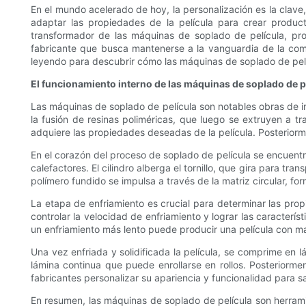
En el mundo acelerado de hoy, la personalización es la clave,
adaptar las propiedades de la película para crear product
transformador de las máquinas de soplado de película, prof
fabricante que busca mantenerse a la vanguardia de la comp
leyendo para descubrir cómo las máquinas de soplado de pelí
El funcionamiento interno de las máquinas de soplado de p
Las máquinas de soplado de película son notables obras de ing
la fusión de resinas poliméricas, que luego se extruyen a t
adquiere las propiedades deseadas de la película. Posteriorme
En el corazón del proceso de soplado de película se encuentra
calefactores. El cilindro alberga el tornillo, que gira para tr
polímero fundido se impulsa a través de la matriz circular, f
La etapa de enfriamiento es crucial para determinar las pro
controlar la velocidad de enfriamiento y lograr las caracterí
un enfriamiento más lento puede producir una película con ma
Una vez enfriada y solidificada la película, se comprime en l
lámina continua que puede enrollarse en rollos. Posteriormen
fabricantes personalizar su apariencia y funcionalidad para sa
En resumen, las máquinas de soplado de película son herrami