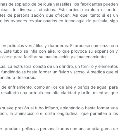
inas de soplado de película versátiles, los fabricantes pueden
cas de diversas industrias. Este artículo explora el poder
des de personalización que ofrecen. Así que, tanto si es un
los avances revolucionarios en tecnología de película, siga
s en películas versátiles y duraderas. El proceso comienza con
. Este tubo se infla con aire, lo que provoca su expansión y
ollarse para facilitar su manipulación y almacenamiento.
s. La extrusora consta de un cilindro, un tornillo y elementos
es, fundiéndolas hasta formar un fluido viscoso. A medida que el
a anchura deseados.
 de enfriamiento, como anillos de aire y baños de agua, para
esultado una película con alta claridad y brillo, mientras que
na suave presión al tubo inflado, aplanándolo hasta formar una
ón, la laminación o el corte longitudinal, que permiten a los
tes producir películas personalizadas con una amplia gama de