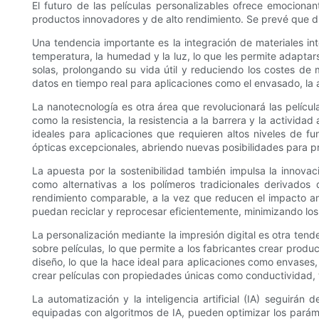
El futuro de las películas personalizables ofrece emociona
productos innovadores y de alto rendimiento. Se prevé que di
Una tendencia importante es la integración de materiales int
temperatura, la humedad y la luz, lo que les permite adapta
solas, prolongando su vida útil y reduciendo los costes de
datos en tiempo real para aplicaciones como el envasado, la a
La nanotecnología es otra área que revolucionará las película
como la resistencia, la resistencia a la barrera y la activid
ideales para aplicaciones que requieren altos niveles de f
ópticas excepcionales, abriendo nuevas posibilidades para pro
La apuesta por la sostenibilidad también impulsa la innovac
como alternativas a los polímeros tradicionales derivados 
rendimiento comparable, a la vez que reducen el impacto amb
puedan reciclar y reprocesar eficientemente, minimizando lo
La personalización mediante la impresión digital es otra tend
sobre películas, lo que permite a los fabricantes crear produc
diseño, lo que la hace ideal para aplicaciones como envases,
crear películas con propiedades únicas como conductividad
La automatización y la inteligencia artificial (IA) seguirá
equipadas con algoritmos de IA, pueden optimizar los parám