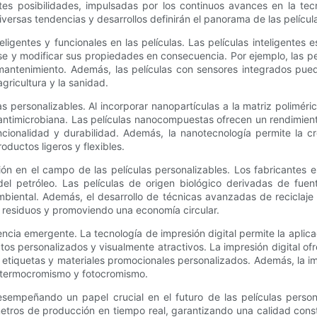
ntes posibilidades, impulsadas por los continuos avances en la t
versas tendencias y desarrollos definirán el panorama de las películ
eligentes y funcionales en las películas. Las películas inteligente
rse y modificar sus propiedades en consecuencia. Por ejemplo, las p
 mantenimiento. Además, las películas con sensores integrados pue
gricultura y la sanidad.
s personalizables. Al incorporar nanopartículas a la matriz polimér
ad antimicrobiana. Las películas nanocompuestas ofrecen un rendimient
uncionalidad y durabilidad. Además, la nanotecnología permite la c
ductos ligeros y flexibles.
ión en el campo de las películas personalizables. Los fabricantes 
del petróleo. Las películas de origen biológico derivadas de fue
iental. Además, el desarrollo de técnicas avanzadas de reciclaje y
s residuos y promoviendo una economía circular.
encia emergente. La tecnología de impresión digital permite la apli
tos personalizados y visualmente atractivos. La impresión digital of
 etiquetas y materiales promocionales personalizados. Además, la i
, termocromismo y fotocromismo.
n desempeñando un papel crucial en el futuro de las películas perso
etros de producción en tiempo real, garantizando una calidad const