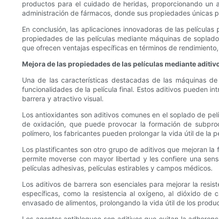
productos para el cuidado de heridas, proporcionando un 
administración de fármacos, donde sus propiedades únicas pe
En conclusión, las aplicaciones innovadoras de las películas
propiedades de las películas mediante máquinas de soplado d
que ofrecen ventajas específicas en términos de rendimiento, 
Mejora de las propiedades de las películas mediante aditiv
Una de las características destacadas de las máquinas de 
funcionalidades de la película final. Estos aditivos pueden i
barrera y atractivo visual.
Los antioxidantes son aditivos comunes en el soplado de pel
de oxidación, que puede provocar la formación de subprodu
polímero, los fabricantes pueden prolongar la vida útil de la p
Los plastificantes son otro grupo de aditivos que mejoran la 
permite moverse con mayor libertad y les confiere una sensac
películas adhesivas, películas estirables y campos médicos.
Los aditivos de barrera son esenciales para mejorar la resi
específicas, como la resistencia al oxígeno, al dióxido de
envasado de alimentos, prolongando la vida útil de los prod
Los agentes antibloqueo son aditivos que evitan la adherenc