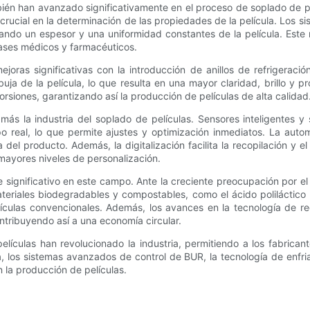
ién han avanzado significativamente en el proceso de soplado de pel
crucial en la determinación de las propiedades de la película. Los 
zando un espesor y una uniformidad constantes de la película. Este 
ases médicos y farmacéuticos.
oras significativas con la introducción de anillos de refrigeraci
uja de la película, lo que resulta en una mayor claridad, brillo y
rsiones, garantizando así la producción de películas de alta calidad
más la industria del soplado de películas. Sensores inteligentes y
po real, lo que permite ajustes y optimización inmediatos. La autom
l producto. Además, la digitalización facilita la recopilación y el 
mayores niveles de personalización.
e significativo en este campo. Ante la creciente preocupación por 
ateriales biodegradables y compostables, como el ácido poliláctico
lículas convencionales. Además, los avances en la tecnología de rec
ntribuyendo así a una economía circular.
elículas han revolucionado la industria, permitiendo a los fabrican
, los sistemas avanzados de control de BUR, la tecnología de enfriam
n la producción de películas.