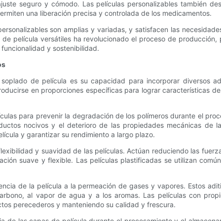
ajuste seguro y cómodo. Las películas personalizables también de
rmiten una liberación precisa y controlada de los medicamentos.
 personalizables son amplias y variadas, y satisfacen las necesidad
e película versátiles ha revolucionado el proceso de producción, 
funcionalidad y sostenibilidad.
os
soplado de película es su capacidad para incorporar diversos adi
ntroducirse en proporciones específicas para lograr características 
ículas para prevenir la degradación de los polímeros durante el pro
ctos nocivos y el deterioro de las propiedades mecánicas de la p
elícula y garantizar su rendimiento a largo plazo.
flexibilidad y suavidad de las películas. Actúan reduciendo las fuerz
ión suave y flexible. Las películas plastificadas se utilizan comú
stencia de la película a la permeación de gases y vapores. Estos a
 carbono, al vapor de agua y a los aromas. Las películas con pro
uctos perecederos y manteniendo su calidad y frescura.
ia de las capas de película durante el procesamiento y el almacena