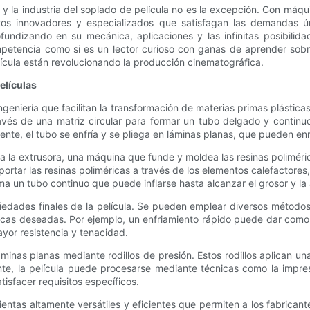
 y la industria del soplado de película no es la excepción. Con máqu
os innovadores y especializados que satisfagan las demandas úni
undizando en su mecánica, aplicaciones y las infinitas posibilida
etencia como si es un lector curioso con ganas de aprender sobre 
cula están revolucionando la producción cinematográfica.
elículas
eniería que facilitan la transformación de materias primas plástica
ravés de una matriz circular para formar un tubo delgado y continuo
nte, el tubo se enfría y se pliega en láminas planas, que pueden enr
 la extrusora, una máquina que funde y moldea las resinas polimérica
ansportar las resinas poliméricas a través de los elementos calefactor
orma un tubo continuo que puede inflarse hasta alcanzar el grosor y l
piedades finales de la película. Se pueden emplear diversos métodos
sticas deseadas. Por ejemplo, un enfriamiento rápido puede dar como r
yor resistencia y tenacidad.
áminas planas mediante rodillos de presión. Estos rodillos aplican u
te, la película puede procesarse mediante técnicas como la impresi
tisfacer requisitos específicos.
entas altamente versátiles y eficientes que permiten a los fabrican