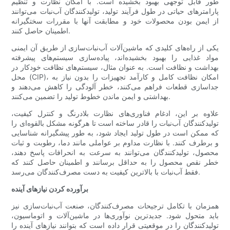
طور قابل توجهی بهبود بخشیده است. با امکان نظارت و تنظیم
پارامترهای حیاتی در طول فرآیند تولید، تولیدکنندگان آب‌نبات می‌توانند
از ایمن بودن محصولات خود و مطابقت آنها با مقررات سختگیرانه
اطمینان حاصل کنند.
یکی از راه‌های کلیدی که ماشین‌آلات آب‌نبات‌سازی از طریق آن ایمنی
مواد غذایی را بهبود بخشیده‌اند، پیاده‌سازی سیستم‌های پیشرفته
بهداشت و نظافت است. به عنوان مثال، سیستم‌های نظافت خودکار در
محل (CIP)، امکان نظافت کامل و کارآمد تجهیزات را بدون نیاز به
جداسازی قطعات فراهم می‌کنند، خطر آلودگی را کاهش می‌دهند و
بهداشتی و ایمن ماندن خطوط تولید را تضمین می‌کنند.
علاوه بر این، ادغام فناوری‌های نظارت بلادرنگ و کنترل کیفیت،
تولیدکنندگان آب‌نبات را قادر ساخته است تا هرگونه مشکل بالقوه‌ای را
که ممکن است در طول تولید ایجاد شود، به طور پیشگیرانه شناسایی
و برطرف کنند. با نظارت مداوم بر عواملی مانند دما، رطوبت و ثبات
محصول، تولیدکنندگان می‌توانند به سرعت به انحرافات پاسخ دهند،
خطر نقص محصول را به حداقل برسانند و اطمینان حاصل کنند که
فقط آب‌نبات با بالاترین کیفیت به دست مصرف‌کنندگان می‌رسد.
برآورده کردن نیازهای آینده
همزمان با تکامل ترجیحات مصرف‌کنندگان، صنعت آب‌نبات‌سازی نیز
باید متحول شود. جدیدترین نوآوری‌ها در ماشین‌آلات و اتوماسیون،
تولیدکنندگان را در موقعیتی قرار داده است که بتوانند نیازهای آینده را