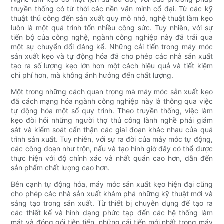
truyền thống có từ thời các nền văn minh cổ đại. Từ các kỹ
thuật thủ công đến sản xuất quy mô nhỏ, nghệ thuật làm kẹo
luôn là một quá trình tốn nhiều công sức. Tuy nhiên, với sự
tiến bộ của công nghệ, ngành công nghiệp này đã trải qua
một sự chuyển đổi đáng kể. Những cải tiến trong máy móc
sản xuất kẹo và tự động hóa đã cho phép các nhà sản xuất
tạo ra số lượng kẹo lớn hơn một cách hiệu quả và tiết kiệm
chi phí hơn, mà không ảnh hưởng đến chất lượng.
Một trong những cách quan trọng mà máy móc sản xuất kẹo
đã cách mạng hóa ngành công nghiệp này là thông qua việc
tự động hóa một số quy trình. Theo truyền thống, việc làm
kẹo đòi hỏi những người thợ thủ công lành nghề phải giám
sát và kiểm soát cẩn thận các giai đoạn khác nhau của quá
trình sản xuất. Tuy nhiên, với sự ra đời của máy móc tự động,
các công đoạn như trộn, nấu và tạo hình giờ đây có thể được
thực hiện với độ chính xác và nhất quán cao hơn, dẫn đến
sản phẩm chất lượng cao hơn.
Bên cạnh tự động hóa, máy móc sản xuất kẹo hiện đại cũng
cho phép các nhà sản xuất khám phá những kỹ thuật mới và
sáng tạo trong sản xuất. Từ thiết bị chuyên dụng để tạo ra
các thiết kế và hình dạng phức tạp đến các hệ thống làm
mát và đóng gói tiên tiến, những cải tiến mới nhất trong máy