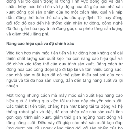
đóng vai trò quan trọng là trong lĩnh vực đóng gói và dán
nhãn. Máy móc tiên tiến và tự động hóa đã giúp các nhà sản
xuất đóng gói sản phẩm của họ một cách hiệu quả và hấp
dẫn, đồng thời tuân thủ các yêu cầu quy định. Từ máy đóng
gói tốc độ cao đến hệ thống dán nhãn tự động, công nghệ
đã đơn giản hóa quy trình đóng gói, cho phép tăng sản lượng
và giảm thiểu lãng phí.
Nâng cao hiệu quả và độ chính xác
Việc tích hợp máy móc tiên tiến và tự động hóa không chỉ cải
thiện chất lượng sản xuất kẹo mà còn nâng cao hiệu quả và
độ chính xác tổng thể của quy trình sản xuất. Bằng cách tự
động hóa các công đoạn lặp đi lặp lại và tốn nhiều công sức,
các nhà sản xuất kẹo đã có thể giảm thiểu sai sót của con
người và tối đa hóa sản lượng, dẫn đến tăng năng suất và lợi
nhuận.
Một trong những cách mà máy móc sản xuất kẹo nâng cao
hiệu quả là thông qua việc tối ưu hóa dây chuyền sản xuất.
Các thiết bị tiên tiến, chẳng hạn như băng tải tự động và hệ
thống robot gắp và đặt, đã cho phép các nhà sản xuất tinh
gọn quy trình sản xuất, giảm thời gian ngừng hoạt động và
tăng năng suất. Điều này đã giúp các nhà sản xuất kẹo đáp
ứng được nhu cầu ngày càng tăng đối với sản phẩm của họ