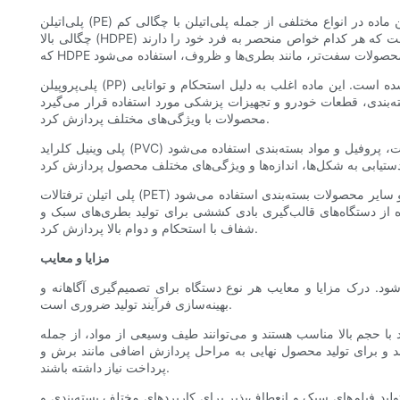
پلی‌اتیلن (PE) به دلیل تطبیق‌پذیری، دوام و سهولت پردازش، یکی از رایج‌ترین مواد مورد استفاده در دستگاه‌های دمنده اکسترودر است. این ماده در انواع مختلفی از جمله پلی‌اتیلن با چگالی کم (LDPE) و پلی‌اتیلن با
چگالی بالا (HDPE) موجود است که هر کدام خواص منحصر به فرد خود را دارند. LDPE اغلب برای محصولاتی که نیاز به انعطاف‌پذیری و مقاومت در برابر ضربه دارند، مانند فیلم و بسته‌بندی، استفاده می‌شود، در حالی
پلی‌پروپیلن (PP) یکی دیگر از مواد محبوب برای دستگاه‌های دمنده اکسترودر است که به دلیل مقاومت در برابر دمای بالا، سفتی و خواص بازدارندگی خود شناخته شده است. این ماده اغلب به دلیل استحکام و توانایی
 مورد استفاده قرار می‌گیرد. PP را می‌توان با استفاده از تکنیک‌های مختلف اکستروژن و دمش برای تولید طیف وسیعی از
محصولات با ویژگی‌های مختلف پردازش کرد.
پلی وینیل کلراید (PVC) یک ماده همه کاره است که معمولاً در دستگاه‌های اکسترودر دمشی برای تولید لوله، اتصالات، پروفیل و مواد بسته‌بندی استفاده می‌شود. PVC به دلیل مقاومت شیمیایی عالی، مقاومت در برابر
پلی اتیلن ترفتالات (PET) یک پلیمر ترموپلاستیک است که به طور گسترده در دستگاه‌های دمنده اکسترودر برای تولید بطری، ظروف و سایر محصولات بسته‌بندی استفاده می‌شود. PET به دلیل خواص عالی مانع، شفافیت
ده از دستگاه‌های قالب‌گیری بادی کششی برای تولید بطری‌های سبک و
شفاف با استحکام و دوام بالا پردازش کرد.
مزایا و معایب
ود. درک مزایا و معایب هر نوع دستگاه برای تصمیم‌گیری آگاهانه و
بهینه‌سازی فرآیند تولید ضروری است.
ید با حجم بالا مناسب هستند و می‌توانند طیف وسیعی از مواد، از جمله
شند و برای تولید محصول نهایی به مراحل پردازش اضافی مانند برش و
پرداخت نیاز داشته باشند.
تولید فیلم‌های سبک و انعطاف‌پذیر برای کاربردهای مختلف بسته‌بندی و