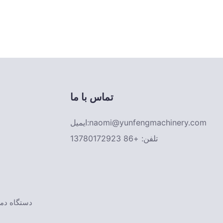
تماس با ما
naomi@yunfengmachinery.com
ایمیل:
تلفن: +86 13780172923
- دستگاه د