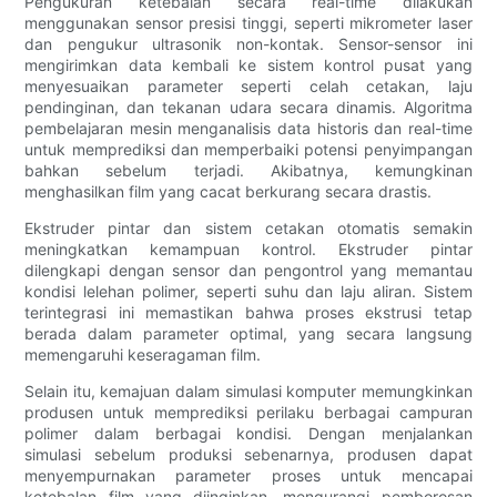
Pengukuran ketebalan secara real-time dilakukan
menggunakan sensor presisi tinggi, seperti mikrometer laser
dan pengukur ultrasonik non-kontak. Sensor-sensor ini
mengirimkan data kembali ke sistem kontrol pusat yang
menyesuaikan parameter seperti celah cetakan, laju
pendinginan, dan tekanan udara secara dinamis. Algoritma
pembelajaran mesin menganalisis data historis dan real-time
untuk memprediksi dan memperbaiki potensi penyimpangan
bahkan sebelum terjadi. Akibatnya, kemungkinan
menghasilkan film yang cacat berkurang secara drastis.
Ekstruder pintar dan sistem cetakan otomatis semakin
meningkatkan kemampuan kontrol. Ekstruder pintar
dilengkapi dengan sensor dan pengontrol yang memantau
kondisi lelehan polimer, seperti suhu dan laju aliran. Sistem
terintegrasi ini memastikan bahwa proses ekstrusi tetap
berada dalam parameter optimal, yang secara langsung
memengaruhi keseragaman film.
Selain itu, kemajuan dalam simulasi komputer memungkinkan
produsen untuk memprediksi perilaku berbagai campuran
polimer dalam berbagai kondisi. Dengan menjalankan
simulasi sebelum produksi sebenarnya, produsen dapat
menyempurnakan parameter proses untuk mencapai
ketebalan film yang diinginkan, mengurangi pemborosan