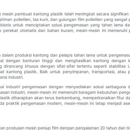
mesin pembuat kantong plastik telah meningkat secara signifikan 
man polietilen, tas kurir, dan gulungan film polietilen yang sangat
 bisnis untuk menciptakan solusi pengemasan yang tahan lama da
 strip perekat otomatis dan bahan buram, mesin-mesin ini memen
kan dalam produksi kantong dan pelapis tahan lama untuk pengema
rial dengan benturan tinggi dan menghasilkan kantong dengan k
dirancang khusus dengan sifat-sifat tertentu seperti stabilitas
kantong plastik. Baik untuk penyimpanan, transportasi, atau pe
is industri.
usi industri pengemasan dengan menyediakan solusi serbaguna da
asan industri, mesin-mesin ini memenuhi beragam kebutuhan penge
g plastik diharapkan akan terus berkembang, memperkenalkan fitu
ada praktik pengemasan modern, mesin-mesin ini tetap menjadi ase
n produsen mesin peniup film dengan pengalaman 20 tahun dan tim