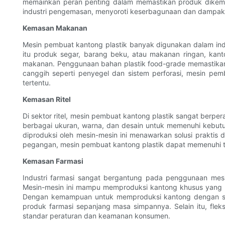
memainkan peran penting dalam memastikan produk dikema
industri pengemasan, menyoroti keserbagunaan dan dampa
Kemasan Makanan
Mesin pembuat kantong plastik banyak digunakan dalam in
itu produk segar, barang beku, atau makanan ringan, kan
makanan. Penggunaan bahan plastik food-grade memastikan
canggih seperti penyegel dan sistem perforasi, mesin 
tertentu.
Kemasan Ritel
Di sektor ritel, mesin pembuat kantong plastik sangat ber
berbagai ukuran, warna, dan desain untuk memenuhi kebutuh
diproduksi oleh mesin-mesin ini menawarkan solusi prakt
pegangan, mesin pembuat kantong plastik dapat memenuhi tun
Kemasan Farmasi
Industri farmasi sangat bergantung pada penggunaan mes
Mesin-mesin ini mampu memproduksi kantong khusus yang m
Dengan kemampuan untuk memproduksi kantong dengan sifa
produk farmasi sepanjang masa simpannya. Selain itu, fle
standar peraturan dan keamanan konsumen.