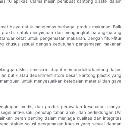
s 10 aplikasi utama mesin pembuat kantong plastik dalam
hemat biaya untuk mengemas berbagai produk makanan. Baik
ang praktis untuk menyimpan dan mengangkut barang-barang
andar ketat untuk pengemasan makanan. Dengan fitur-fitur
cang khusus sesuai dengan kebutuhan pengemasan makanan
pelanggan. Mesin-mesin ini dapat memproduksi kantong dalam
an butik atau department store besar, kantong plastik yang
kemampuan untuk menyesuaikan ketebalan material dan gaya
engkapan medis, dan produk perawatan kesehatan lainnya.
gel anti-rusak, penutup tahan anak, dan perlindungan UV.
kan peran penting dalam menjaga kualitas dan integritas
k menciptakan solusi pengemasan khusus yang sesuai dengan