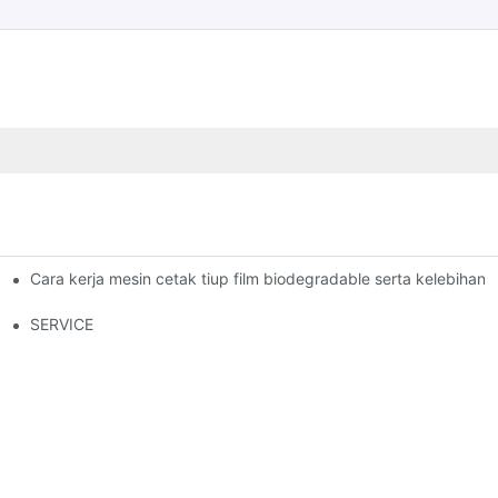
Cara kerja mesin cetak tiup film biodegradable serta kelebihan
akhir dengan Kesuksesan Gemilang
SERVICE