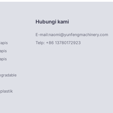
Hubungi kami
E-mail:
naomi@yunfengmachinery.com
Telp: +86 13780172923
lapis
apis
apis
egradable
plastik