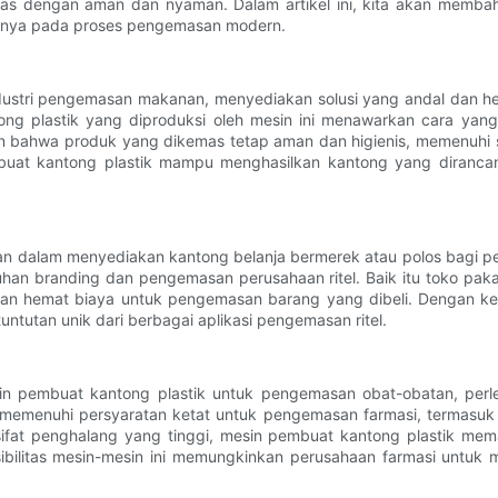
s dengan aman dan nyaman. Dalam artikel ini, kita akan membaha
knya pada proses pengemasan modern.
dustri pengemasan makanan, menyediakan solusi yang andal dan 
tong plastik yang diproduksi oleh mesin ini menawarkan cara y
 bahwa produk yang dikemas tetap aman dan higienis, memenuhi st
pembuat kantong plastik mampu menghasilkan kantong yang diran
peran dalam menyediakan kantong belanja bermerek atau polos bagi 
an branding dan pengemasan perusahaan ritel. Baik itu toko pakai
is dan hemat biaya untuk pengemasan barang yang dibeli. Dengan 
tutan unik dari berbagai aplikasi pengemasan ritel.
in pembuat kantong plastik untuk pengemasan obat-obatan, perl
emenuhi persyaratan ketat untuk pengemasan farmasi, termasuk se
t penghalang yang tinggi, mesin pembuat kantong plastik memain
ksibilitas mesin-mesin ini memungkinkan perusahaan farmasi untu