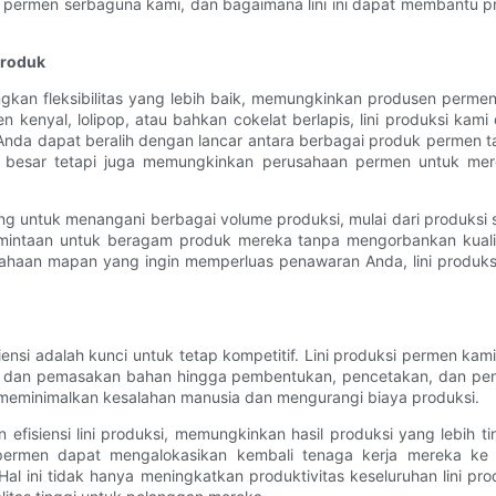
ksi permen serbaguna kami, dan bagaimana lini ini dapat membantu
Produk
kan fleksibilitas yang lebih baik, memungkinkan produsen permen 
 kenyal, lolipop, atau bahkan cokelat berlapis, lini produksi 
a dapat beralih dengan lancar antara berbagai produk permen tanpa
 besar tetapi juga memungkinkan perusahaan permen untuk mer
ng untuk menangani berbagai volume produksi, mulai dari produksi ska
taan untuk beragam produk mereka tanpa mengorbankan kualitas a
haan mapan yang ingin memperluas penawaran Anda, lini produks
iensi adalah kunci untuk tetap kompetitif. Lini produksi permen kam
 dan pemasakan bahan hingga pembentukan, pencetakan, dan peng
 meminimalkan kesalahan manusia dan mengurangi biaya produksi.
efisiensi lini produksi, memungkinkan hasil produksi yang lebih
rmen dapat mengalokasikan kembali tenaga kerja mereka ke akt
 Hal ini tidak hanya meningkatkan produktivitas keseluruhan lini 