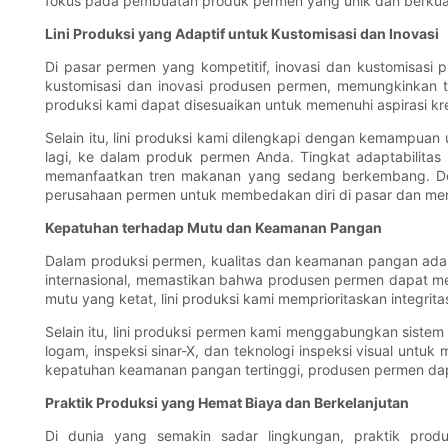
fokus pada pembuatan produk permen yang unik dan berkual
Lini Produksi yang Adaptif untuk Kustomisasi dan Inovasi
Di pasar permen yang kompetitif, inovasi dan kustomisas
kustomisasi dan inovasi produsen permen, memungkinkan te
produksi kami dapat disesuaikan untuk memenuhi aspirasi kre
Selain itu, lini produksi kami dilengkapi dengan kemampu
lagi, ke dalam produk permen Anda. Tingkat adaptabilitas
memanfaatkan tren makanan yang sedang berkembang. Deng
perusahaan permen untuk membedakan diri di pasar dan me
Kepatuhan terhadap Mutu dan Keamanan Pangan
Dalam produksi permen, kualitas dan keamanan pangan adal
internasional, memastikan bahwa produsen permen dapat me
mutu yang ketat, lini produksi kami memprioritaskan integri
Selain itu, lini produksi permen kami menggabungkan sistem
logam, inspeksi sinar-X, dan teknologi inspeksi visual untuk
kepatuhan keamanan pangan tertinggi, produsen permen da
Praktik Produksi yang Hemat Biaya dan Berkelanjutan
Di dunia yang semakin sadar lingkungan, praktik prod