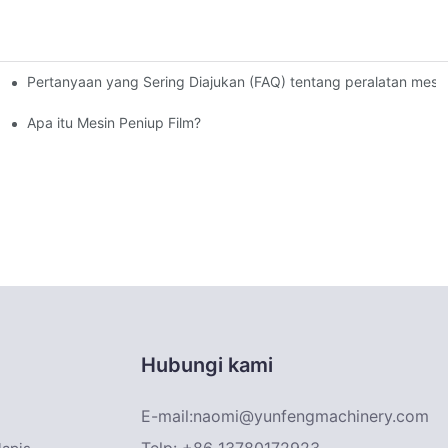
Pertanyaan yang Sering Diajukan (FAQ) tentang peralatan mesin
akhir dengan Kesuksesan Gemilang
Apa itu Mesin Peniup Film?
Hubungi kami
E-mail:
naomi@yunfengmachinery.com
Telp: +86 13780172923