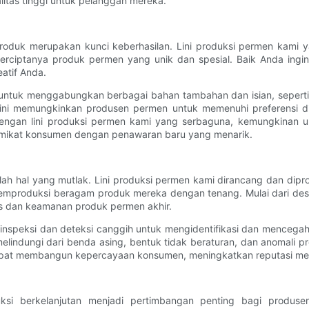
itas tinggi untuk pelanggan mereka.
i produk merupakan kunci keberhasilan. Lini produksi permen kam
rciptanya produk permen yang unik dan spesial. Baik Anda ingin b
atif Anda.
an untuk menggabungkan berbagai bahan tambahan dan isian, sepert
 ini memungkinkan produsen permen untuk memenuhi preferensi diet
an lini produksi permen kami yang serbaguna, kemungkinan unt
mikat konsumen dengan penawaran baru yang menarik.
ah hal yang mutlak. Lini produksi permen kami dirancang dan dipr
mproduksi beragam produk mereka dengan tenang. Mulai dari desai
tas dan keamanan produk permen akhir.
 inspeksi dan deteksi canggih untuk mengidentifikasi dan mencegah 
 melindungi dari benda asing, bentuk tidak beraturan, dan anomali 
pat membangun kepercayaan konsumen, meningkatkan reputasi mer
uksi berkelanjutan menjadi pertimbangan penting bagi produs