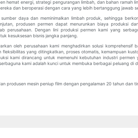
 hemat energi, strategi pengurangan limbah, dan bahan ramah li
eka dan beroperasi dengan cara yang lebih bertanggung jawab sec
an sumber daya dan meminimalkan limbah produk, sehingga berkon
njutan, produsen permen dapat menurunkan biaya produksi dan m
ab perusahaan. Dengan lini produksi permen kami yang serbagu
ntuk kesuksesan bisnis jangka panjang.
warkan oleh perusahaan kami menghadirkan solusi komprehensif ba
 fleksibilitas yang ditingkatkan, proses otomatis, kemampuan kus
roduksi kami dirancang untuk memenuhi kebutuhan industri permen
n serbaguna kami adalah kunci untuk membuka berbagai peluang di 
n produsen mesin peniup film dengan pengalaman 20 tahun dan tim