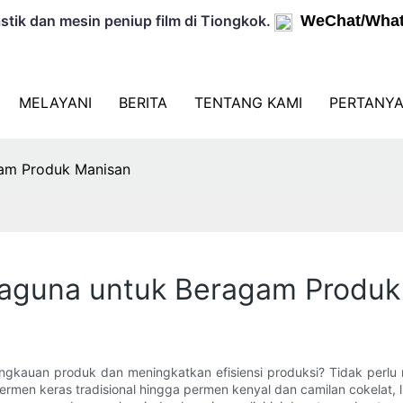
tik dan mesin peniup film di Tiongkok.
WeChat/What
MELAYANI
BERITA
TENTANG KAMI
PERTANYA
gam Produk Manisan
baguna untuk Beragam Produk
kauan produk dan meningkatkan efisiensi produksi? Tidak perlu me
en keras tradisional hingga permen kenyal dan camilan cokelat, li