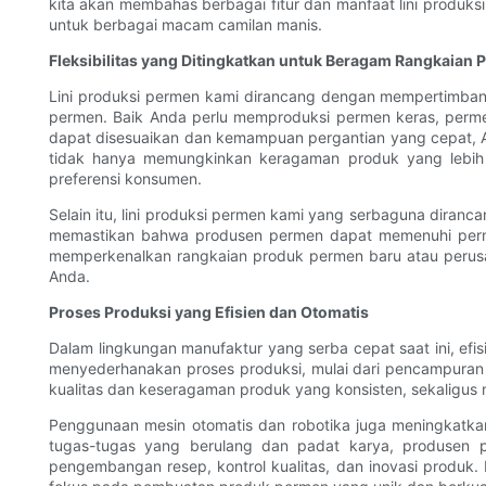
kita akan membahas berbagai fitur dan manfaat lini produ
untuk berbagai macam camilan manis.
Fleksibilitas yang Ditingkatkan untuk Beragam Rangkaian 
Lini produksi permen kami dirancang dengan mempertimbang
permen. Baik Anda perlu memproduksi permen keras, permen
dapat disesuaikan dan kemampuan pergantian yang cepat, And
tidak hanya memungkinkan keragaman produk yang lebih
preferensi konsumen.
Selain itu, lini produksi permen kami yang serbaguna diranca
memastikan bahwa produsen permen dapat memenuhi permin
memperkenalkan rangkaian produk permen baru atau perusa
Anda.
Proses Produksi yang Efisien dan Otomatis
Dalam lingkungan manufaktur yang serba cepat saat ini, efis
menyederhanakan proses produksi, mulai dari pencampuran
kualitas dan keseragaman produk yang konsisten, sekaligus
Penggunaan mesin otomatis dan robotika juga meningkatkan 
tugas-tugas yang berulang dan padat karya, produsen pe
pengembangan resep, kontrol kualitas, dan inovasi produk.