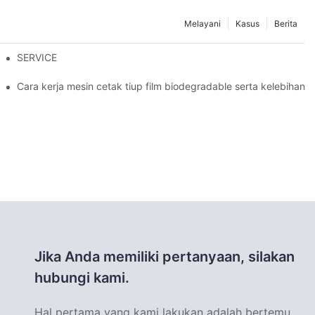
Melayani
Kasus
Berita
 film tiup: bagaimana cara mengatasi masalah ketebalan film yang t
SERVICE
Cara kerja mesin cetak tiup film biodegradable serta kelebihan
Jika Anda memiliki pertanyaan, silakan
hubungi kami.
Hal pertama yang kami lakukan adalah bertemu