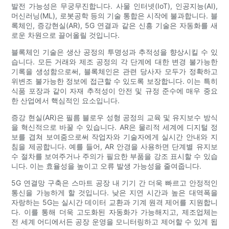
발전 가능성은 무궁무진합니다. 사물 인터넷(IoT), 인공지능(AI),
머신러닝(ML), 로봇공학 등의 기술 통합은 시작에 불과합니다. 블
록체인, 증강현실(AR), 5G 연결과 같은 신흥 기술은 자동화를 새
로운 차원으로 끌어올릴 것입니다.
블록체인 기술은 생산 공정의 투명성과 추적성을 향상시킬 수 있
습니다. 모든 거래와 제조 공정의 각 단계에 대한 변경 불가능한
기록을 생성함으로써, 블록체인은 관련 당사자 모두가 정확하고
위변조 불가능한 정보에 접근할 수 있도록 보장합니다. 이는 특히
식품 포장과 같이 자재 추적성이 안전 및 규정 준수에 매우 중요
한 산업에서 핵심적인 요소입니다.
증강 현실(AR)은 필름 블로우 성형 공정의 교육 및 유지보수 방식
을 혁신적으로 바꿀 수 있습니다. AR은 물리적 세계에 디지털 정
보를 겹쳐 보여줌으로써 작업자와 기술자에게 실시간 안내와 지
침을 제공합니다. 예를 들어, AR 안경을 사용하면 단계별 유지보
수 절차를 보여주거나 주의가 필요한 부품을 강조 표시할 수 있습
니다. 이는 효율성을 높이고 오류 발생 가능성을 줄여줍니다.
5G 연결망 구축은 스마트 공장 내 기기 간 더욱 빠르고 안정적인
통신을 가능하게 할 것입니다. 낮은 지연 시간과 높은 대역폭을
자랑하는 5G는 실시간 데이터 교환과 기계 원격 제어를 지원합니
다. 이를 통해 더욱 고도화된 자동화가 가능해지고, 제조업체는
전 세계 어디에서든 공장 운영을 모니터링하고 제어할 수 있게 됩