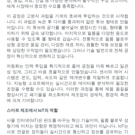
장, 농업, 의료, 건설 등 다양한 분야에서 필수적인 구성 요소이며,
세계 시장에서 중요한 수요를 충족합니다.
이 공정은 고분자 과립을 기계의 호퍼에 투입하는 것으로 시작됩
니다. 이 과립은 녹은 후 다이를 통과하여 얇은 튜브 형태로 만들
어집니다. 이 튜브에 공기를 불어넣어 팽창시킨 다음, 형태를 유
지하기 위해 급속 냉각합니다. 마지막으로 필름을 다양한 용도로
사용할 수 있도록 롤 형태로 감습니다. 전통적으로 필름 블로우
성형 공정은 품질 관리, 다양한 재료 처리, 원활한 작동 보장을 위
해 상당한 수작업이 필요했습니다. 그러나 기술 발전으로 전체 공
정이 혁신적으로 변화하고 있습니다.
자동화는 인력 투입을 획기적으로 줄여 공정을 더욱 빠르고 일관
성 있게, 그리고 비용 효율적으로 만들었습니다. 센서와 제어 시
스템은 온도, 압력, 속도와 같은 매개변수를 적절하게 조절합니
다. 지능형 소프트웨어는 실시간으로 데이터를 분석하여 필요한
조정을 수행할 수도 있습니다. 이러한 과정을 통해 제품 품질을
향상시키고 폐기물을 최소화하여 제조업의 경제적, 환경적 측면
에 크게 기여합니다.
스마트 제조에서 IoT의 역할
사물 인터넷(IoT)은 판도를 바꾸는 혁신 기술이며, 필름 블로우 성
형기에 미치는 영향은 혁명적이라고 해도 과언이 아닙니다. IoT는
서로 연결된 장치들이 실시간으로 통신하고 정보를 공유하는 기