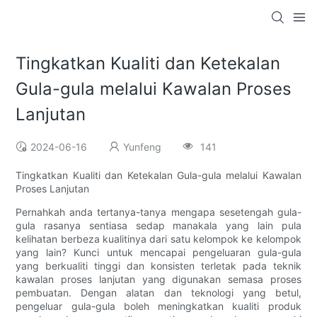
Tingkatkan Kualiti dan Ketekalan
Gula-gula melalui Kawalan Proses
Lanjutan
2024-06-16
Yunfeng
141
Tingkatkan Kualiti dan Ketekalan Gula-gula melalui Kawalan
Proses Lanjutan
Pernahkah anda tertanya-tanya mengapa sesetengah gula-
gula rasanya sentiasa sedap manakala yang lain pula
kelihatan berbeza kualitinya dari satu kelompok ke kelompok
yang lain? Kunci untuk mencapai pengeluaran gula-gula
yang berkualiti tinggi dan konsisten terletak pada teknik
kawalan proses lanjutan yang digunakan semasa proses
pembuatan. Dengan alatan dan teknologi yang betul,
pengeluar gula-gula boleh meningkatkan kualiti produk