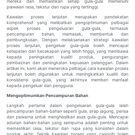
mereka dan memastikan setiap gula-gula memenuhi
piawaian rasa, tekstur dan rupa yang tertinggi.
Kawalan proses lanjutan merupakan pendekatan
komprehensif yang melibatkan pengoptimuman pelbagai
aspek proses pengeluaran gula-gula, termasuk
pencampuran bahan, memasak, membentuk dan
pembungkusan. Dengan melaksanakan strategi kawalan
proses lanjutan, pengeluar gula-gula boleh mencapai
ketepatan dan kecekapan yang lebih tinggi, yang membawa
kepada peningkatan kualiti produk, pengurangan
pembaziran dan peningkatan kepuasan pelanggan. Dalam
artikel ini, kami akan meneroka pelbagai cara kawalan proses
lanjutan boleh digunakan untuk meningkatkan kualiti dan
konsistensi gula-gula, yang akhirnya memberi manfaat
kepada pengeluar dan pengguna.
Mengoptimumkan Pencampuran Bahan
Langkah pertama dalam pengeluaran gula-gula ialah
pencampuran bahan-bahan seperti gula, sirap jagung, perisa
dan pewarna untuk menghasilkan asas gula-gula. Mencapai
adunan bahan-bahan yang sempurna adalah penting untuk
memastikan rasa, tekstur dan rupa yang konsisten dalam
produk akhir. Teknik kawalan proses yang canggih boleh