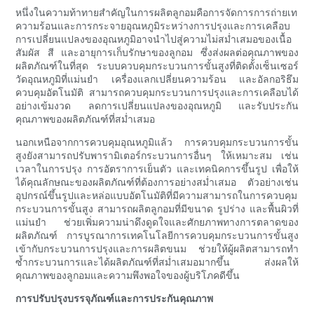
หนึ่งในความท้าทายสำคัญในการผลิตลูกอมคือการจัดการการถ่ายเท
ความร้อนและการกระจายอุณหภูมิระหว่างการปรุงและการเคลือบ
การเปลี่ยนแปลงของอุณหภูมิอาจนำไปสู่ความไม่สม่ำเสมอของเนื้อ
สัมผัส สี และอายุการเก็บรักษาของลูกอม ซึ่งส่งผลต่อคุณภาพของ
ผลิตภัณฑ์ในที่สุด ระบบควบคุมกระบวนการขั้นสูงที่ติดตั้งเซ็นเซอร์
วัดอุณหภูมิที่แม่นยำ เครื่องแลกเปลี่ยนความร้อน และอัลกอริธึม
ควบคุมอัตโนมัติ สามารถควบคุมกระบวนการปรุงและการเคลือบได้
อย่างเข้มงวด ลดการเปลี่ยนแปลงของอุณหภูมิ และรับประกัน
คุณภาพของผลิตภัณฑ์ที่สม่ำเสมอ
นอกเหนือจากการควบคุมอุณหภูมิแล้ว การควบคุมกระบวนการขั้น
สูงยังสามารถปรับพารามิเตอร์กระบวนการอื่นๆ ให้เหมาะสม เช่น
เวลาในการปรุง การอัตราการเย็นตัว และเทคนิคการขึ้นรูป เพื่อให้
ได้คุณลักษณะของผลิตภัณฑ์ที่ต้องการอย่างสม่ำเสมอ ตัวอย่างเช่น
อุปกรณ์ขึ้นรูปและหล่อแบบอัตโนมัติที่มีความสามารถในการควบคุม
กระบวนการขั้นสูง สามารถผลิตลูกอมที่มีขนาด รูปร่าง และพื้นผิวที่
แม่นยำ ช่วยเพิ่มความน่าดึงดูดใจและศักยภาพทางการตลาดของ
ผลิตภัณฑ์ การบูรณาการเทคโนโลยีการควบคุมกระบวนการขั้นสูง
เข้ากับกระบวนการปรุงและการผลิตขนม ช่วยให้ผู้ผลิตสามารถทำ
ซ้ำกระบวนการและได้ผลิตภัณฑ์ที่สม่ำเสมอมากขึ้น ส่งผลให้
คุณภาพของลูกอมและความพึงพอใจของผู้บริโภคดีขึ้น
การปรับปรุงบรรจุภัณฑ์และการประกันคุณภาพ