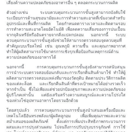
เสี่ยงด้านความปลอดภัยของอาหารอื่น ๆ ตลอดกระบวนการผลิต
ตัวอย่างเช่น ระบบควบคุมกระบวนการขั้นสูงสามารถบังคับใช้
ระเบียบการด้านสุขอนามัยและการทำความสะอาดที่เข้มงวดสำหรับ
อุปกรณ์และพื้นที่การผลิต โดยกำหนดตารางเวลาและติดตามรอบ
การทำความสะอาดโดยอัตโนมัติ เพื่อลดความเสี่ยงของการปนเปื้อน
จากจุลินทรีย์หรืออันตรายจากสิ่งแปลกปลอม นอกจากนี้ ระบบ
ควบคุมกระบวนการขั้นสูงยังช่วยให้สามารถตรวจสอบจุดควบคุมที่
สำคัญแบบเรียลไทม์ เช่น อุณหภูมิ ความชื้น และคุณภาพอากาศ
ทำให้ผู้ผลิตสามารถใช้มาตรการเชิงรุกเพื่อป้องกันเหตุการณ์ด้าน
ความปลอดภัยของอาหารได้
นอกจากนี้ การควบคุมกระบวนการขั้นสูงยังสามารถสนับสนุน
การนำระบบตรวจสอบย้อนกลับและการเรียกคืนสินค้ามาใช้ ทำให้ผู้
ผลิตสามารถตรวจสอบแหล่งที่มาของวัตถุดิบ ติดตามประวัติการผลิต
ของแต่ละล็อต และเรียกคืนสินค้าที่ตรงเป้าหมายได้อย่างรวดเร็ว
หากจำเป็น ซึ่งไม่เพียงแต่ช่วยปกป้องสุขภาพและความปลอดภัยของ
ผู้บริโภคเท่านั้น แต่ยังเสริมสร้างความสมบูรณ์และความโปร่งใส
ของห่วงโซ่อุปทานอาหารโดยรวมอีกด้วย
โดยสรุปแล้ว การควบคุมกระบวนการขั้นสูงนำเสนอเครื่องมือและ
เทคโนโลยีอันทรงพลังแก่ผู้ผลิตลูกอม เพื่อเพิ่มคุณภาพและความ
สม่ำเสมอของผลิตภัณฑ์ ตั้งแต่การเพิ่มประสิทธิภาพกระบวนการ
ผสมและการปรุงส่วนผสม ไปจนถึงการปรับปรุงบรรจุภัณฑ์ การใช้