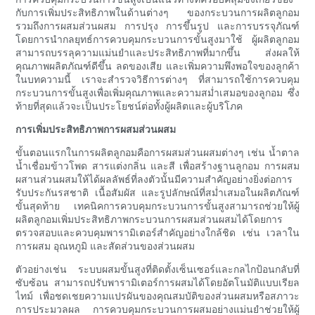
กับการเพิ่มประสิทธิภาพในด้านต่างๆ ของกระบวนการผลิตลูกอม
รวมถึงการผสมส่วนผสม การปรุง การขึ้นรูป และการบรรจุภัณฑ์
โดยการนำกลยุทธ์การควบคุมกระบวนการขั้นสูงมาใช้ ผู้ผลิตลูกอม
สามารถบรรลุความแม่นยำและประสิทธิภาพที่มากขึ้น ส่งผลให้
คุณภาพผลิตภัณฑ์ดีขึ้น ลดของเสีย และเพิ่มความพึงพอใจของลูกค้า
ในบทความนี้ เราจะสำรวจวิธีการต่างๆ ที่สามารถใช้การควบคุม
กระบวนการขั้นสูงเพื่อเพิ่มคุณภาพและความสม่ำเสมอของลูกอม ซึ่ง
ท้ายที่สุดแล้วจะเป็นประโยชน์ต่อทั้งผู้ผลิตและผู้บริโภค
การเพิ่มประสิทธิภาพการผสมส่วนผสม
ขั้นตอนแรกในการผลิตลูกอมคือการผสมส่วนผสมต่างๆ เช่น น้ำตาล
น้ำเชื่อมข้าวโพด สารแต่งกลิ่น และสี เพื่อสร้างฐานลูกอม การผสม
ผสานส่วนผสมให้ได้ผลลัพธ์ที่ลงตัวนั้นมีความสำคัญอย่างยิ่งต่อการ
รับประกันรสชาติ เนื้อสัมผัส และรูปลักษณ์ที่สม่ำเสมอในผลิตภัณฑ์
ขั้นสุดท้าย เทคนิคการควบคุมกระบวนการขั้นสูงสามารถช่วยให้ผู้
ผลิตลูกอมเพิ่มประสิทธิภาพกระบวนการผสมส่วนผสมได้โดยการ
ตรวจสอบและควบคุมพารามิเตอร์สำคัญอย่างใกล้ชิด เช่น เวลาใน
การผสม อุณหภูมิ และสัดส่วนของส่วนผสม
ตัวอย่างเช่น ระบบผสมขั้นสูงที่ติดตั้งเซ็นเซอร์และกลไกป้อนกลับที่
ซับซ้อน สามารถปรับพารามิเตอร์การผสมได้โดยอัตโนมัติแบบเรียล
ไทม์ เพื่อชดเชยความแปรผันของคุณสมบัติของส่วนผสมหรือสภาวะ
การประมวลผล การควบคุมกระบวนการผสมอย่างแม่นยำช่วยให้ผู้