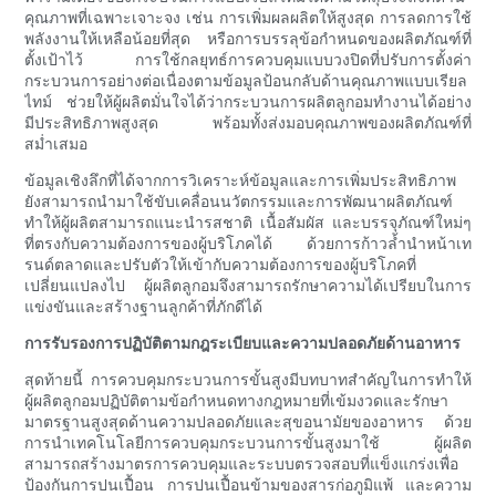
คุณภาพที่เฉพาะเจาะจง เช่น การเพิ่มผลผลิตให้สูงสุด การลดการใช้
พลังงานให้เหลือน้อยที่สุด หรือการบรรลุข้อกำหนดของผลิตภัณฑ์ที่
ตั้งเป้าไว้ การใช้กลยุทธ์การควบคุมแบบวงปิดที่ปรับการตั้งค่า
กระบวนการอย่างต่อเนื่องตามข้อมูลป้อนกลับด้านคุณภาพแบบเรียล
ไทม์ ช่วยให้ผู้ผลิตมั่นใจได้ว่ากระบวนการผลิตลูกอมทำงานได้อย่าง
มีประสิทธิภาพสูงสุด พร้อมทั้งส่งมอบคุณภาพของผลิตภัณฑ์ที่
สม่ำเสมอ
ข้อมูลเชิงลึกที่ได้จากการวิเคราะห์ข้อมูลและการเพิ่มประสิทธิภาพ
ยังสามารถนำมาใช้ขับเคลื่อนนวัตกรรมและการพัฒนาผลิตภัณฑ์
ทำให้ผู้ผลิตสามารถแนะนำรสชาติ เนื้อสัมผัส และบรรจุภัณฑ์ใหม่ๆ
ที่ตรงกับความต้องการของผู้บริโภคได้ ด้วยการก้าวล้ำนำหน้าเท
รนด์ตลาดและปรับตัวให้เข้ากับความต้องการของผู้บริโภคที่
เปลี่ยนแปลงไป ผู้ผลิตลูกอมจึงสามารถรักษาความได้เปรียบในการ
แข่งขันและสร้างฐานลูกค้าที่ภักดีได้
การรับรองการปฏิบัติตามกฎระเบียบและความปลอดภัยด้านอาหาร
สุดท้ายนี้ การควบคุมกระบวนการขั้นสูงมีบทบาทสำคัญในการทำให้
ผู้ผลิตลูกอมปฏิบัติตามข้อกำหนดทางกฎหมายที่เข้มงวดและรักษา
มาตรฐานสูงสุดด้านความปลอดภัยและสุขอนามัยของอาหาร ด้วย
การนำเทคโนโลยีการควบคุมกระบวนการขั้นสูงมาใช้ ผู้ผลิต
สามารถสร้างมาตรการควบคุมและระบบตรวจสอบที่แข็งแกร่งเพื่อ
ป้องกันการปนเปื้อน การปนเปื้อนข้ามของสารก่อภูมิแพ้ และความ