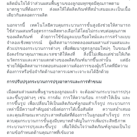
ผลิตมั่นใจได้ว่าส่วนผสมพื้นฐานของลูกอมทุกชุดมีคุณภาพตาม
มาตรฐานที่ต้องการ ส่งผลให้ได้ผลิตภัณฑ์ที่สม่ำเสมอและเป็นเนื้อ
เดียวกันตลอดการผลิต
นอกจากนี้ เทคโนโลยีควบคุมกระบวนการขั้นสูงยังช่วยให้สามารถ
ใช้ส่วนผสมหรือสูตรการผลิตทางเลือกได้โดยไม่กระทบต่อคุณภาพ
ของผลิตภัณฑ์ ด้วยการใช้ข้อมูลแบบเรียลไทม์และการสร้างแบบ
จำลองเชิงพยากรณ์ ผู้ผลิตสามารถทดลองผสมผสานส่วนผสมและ
ตัวแปรของกระบวนการต่างๆ เพื่อพัฒนาสูตรลูกอมใหม่ๆ ในขณะที่
ยังคงรักษาคุณภาพและรสชาติให้คงที่ สิ่งนี้ไม่เพียงแต่ช่วยให้เกิด
นวัตกรรมและความแตกต่างของผลิตภัณฑ์มากขึ้นเท่านั้น แต่ยัง
ช่วยให้ผู้ผลิตสามารถตอบสนองความต้องการของผู้บริโภคที่มีความ
ต้องการหรือข้อจำกัดด้านอาหารเฉพาะเจาะจงได้อีกด้วย
การปรับปรุงกระบวนการปรุงอาหารและการทำขนม
เมื่อผสมส่วนผสมพื้นฐานของลูกอมแล้ว จะต้องผ่านกระบวนการปรุง
และขึ้นรูปต่างๆ เช่น การต้ม การให้ความร้อน การทำให้เย็น และ
การขึ้นรูป เพื่อเปลี่ยนให้เป็นผลิตภัณฑ์ลูกอมสำเร็จรูป กระบวนการ
เหล่านี้มีความสำคัญอย่างยิ่งต่อการได้เนื้อสัมผัส ความสม่ำเสมอ
และคุณลักษณะทางประสาทสัมผัสที่ต้องการในลูกอมสำเร็จรูป การ
ควบคุมกระบวนการขั้นสูงมีบทบาทสำคัญในการเพิ่มประสิทธิภาพ
กระบวนการปรุงและขึ้นรูป เพื่อให้มั่นใจว่าผลิตภัณฑ์ลูกอมเป็นไป
ตามข้อกำหนดด้านคุณภาพที่เข้มงวด