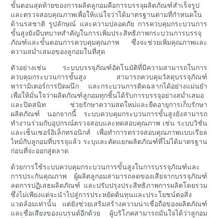
ขั้นตอนสุดท้ายของการผลิตลูกอมคือการบรรจุผลิตภัณฑ์สำเร็จรูป
และตรวจสอบคุณภาพเพื่อให้แน่ใจว่าได้มาตรฐานตามที่กำหนดใน
ด้านรสชาติ รูปลักษณ์ และความปลอดภัย การควบคุมกระบวนการ
ขั้นสูงยังมีบทบาทสำคัญในการเพิ่มประสิทธิภาพกระบวนการบรรจุ
ภัณฑ์และขั้นตอนการควบคุมคุณภาพ ซึ่งจะช่วยเพิ่มคุณภาพและ
ความสม่ำเสมอของลูกอมในที่สุด
ตัวอย่างเช่น ระบบบรรจุภัณฑ์อัตโนมัติที่มีความสามารถในการ
ควบคุมกระบวนการขั้นสูง สามารถควบคุมวัสดุบรรจุภัณฑ์
พารามิเตอร์การปิดผนึก และกระบวนการติดฉลากได้อย่างแม่นยำ
เพื่อให้มั่นใจว่าผลิตภัณฑ์ลูกอมทุกชิ้นได้รับการบรรจุอย่างสม่ำเสมอ
และปิดสนิท ช่วยรักษาความสดใหม่และยืดอายุการเก็บรักษา
ผลิตภัณฑ์ นอกจากนี้ ระบบควบคุมกระบวนการขั้นสูงยังสามารถ
ทำงานร่วมกับอุปกรณ์ตรวจสอบและทดสอบคุณภาพ เช่น ระบบวิชั่น
และเซ็นเซอร์อิเล็กทรอนิกส์ เพื่อทำการตรวจสอบคุณภาพแบบเรียล
ไทม์กับลูกอมที่บรรจุแล้ว ระบุและคัดแยกผลิตภัณฑ์ที่ไม่ได้มาตรฐาน
ก่อนที่จะออกสู่ตลาด
ด้วยการใช้ระบบควบคุมกระบวนการขั้นสูงในการบรรจุภัณฑ์และ
การประกันคุณภาพ ผู้ผลิตลูกอมสามารถลดของเสียจากบรรจุภัณฑ์
ลดการปฏิเสธผลิตภัณฑ์ และปรับปรุงประสิทธิภาพการผลิตโดยรวม
ซึ่งไม่เพียงแต่จะนำไปสู่การประหยัดต้นทุนและประโยชน์ต่อสิ่ง
แวดล้อมเท่านั้น แต่ยังช่วยเสริมสร้างความน่าเชื่อถือของผลิตภัณฑ์
และชื่อเสียงของแบรนด์อีกด้วย ผู้บริโภคสามารถมั่นใจได้ว่าลูกอม