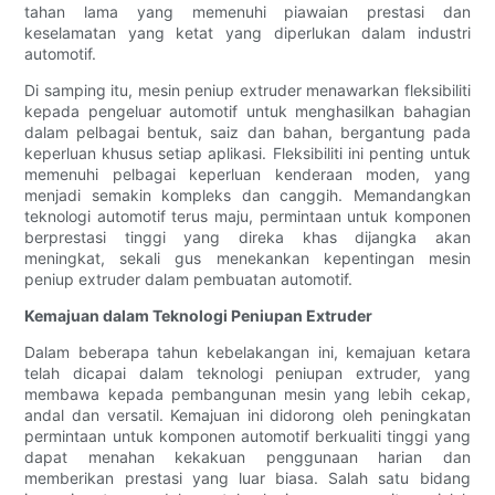
tahan lama yang memenuhi piawaian prestasi dan
keselamatan yang ketat yang diperlukan dalam industri
automotif.
Di samping itu, mesin peniup extruder menawarkan fleksibiliti
kepada pengeluar automotif untuk menghasilkan bahagian
dalam pelbagai bentuk, saiz dan bahan, bergantung pada
keperluan khusus setiap aplikasi. Fleksibiliti ini penting untuk
memenuhi pelbagai keperluan kenderaan moden, yang
menjadi semakin kompleks dan canggih. Memandangkan
teknologi automotif terus maju, permintaan untuk komponen
berprestasi tinggi yang direka khas dijangka akan
meningkat, sekali gus menekankan kepentingan mesin
peniup extruder dalam pembuatan automotif.
Kemajuan dalam Teknologi Peniupan Extruder
Dalam beberapa tahun kebelakangan ini, kemajuan ketara
telah dicapai dalam teknologi peniupan extruder, yang
membawa kepada pembangunan mesin yang lebih cekap,
andal dan versatil. Kemajuan ini didorong oleh peningkatan
permintaan untuk komponen automotif berkualiti tinggi yang
dapat menahan kekakuan penggunaan harian dan
memberikan prestasi yang luar biasa. Salah satu bidang