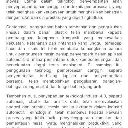
inovasi utama dalam teknologi penyemperitan ialah
penyepaduan bahan canggih dan teknik pemprosesan, yang
telah menghasilkan keupayaan untuk menghasilkan bahagian
dengan sifat dan ciri prestasi yang dipertingkatkan.
Contohnya, penggunaan bahan tambahan dan pengukuhan
khusus dalam bahan plastik telah membawa kepada
pembangunan komponen komposit yang menawarkan
kekuatan, ketahanan dan rintangan yang unggul terhadap
haus dan lusuh. Ini telah membuka kemungkinan baharu
untuk penggunaan mesin peniup penyemperit dalam aplikasi
automotif, di mana permintaan untuk komponen ringan dan
berkekuatan tinggi terus meningkat. Di samping itu,
penggunaan teknologi pemprosesan canggih, seperti
penyemperitan berbilang lapisan dan penyemperitan
bersama, telah membolehkan pengeluaran bahagian-
bahagian dengan sifat dan fungsi bahan yang unik.
Tambahan pula, penyepaduan teknologi Industri 4.0, seperti
automasi, robotik dan analitik data, telah merevolusikan
operasi dan prestasi mesin peniup extruder dalam industri
automotif. Teknologi ini telah membawa kepada kawalan
proses yang lebih baik, penyelenggaraan ramalan dan
pemantauan masa nyata, menghasilkan produktiviti yang