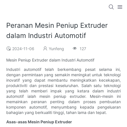
Peranan Mesin Peniup Extruder
dalam Industri Automotif
2024-11-06
Yunfeng
127
Mesin Peniup Extruder dalam Industri Automotif
Industri automotif telah berkembang pesat selama ini,
dengan permintaan yang semakin meningkat untuk teknologi
inovatif yang dapat membantu meningkatkan kecekapan,
produktiviti dan prestasi keseluruhan. Salah satu teknologi
yang telah memberi impak yang ketara dalam industri
automotif ialah mesin peniup extruder. Mesin-mesin ini
memainkan peranan penting dalam proses pembuatan
komponen automotif, menyumbang kepada pengeluaran
bahagian yang berkualiti tinggi, tahan lama dan tepat.
Asas-asas Mesin Peniup Extruder