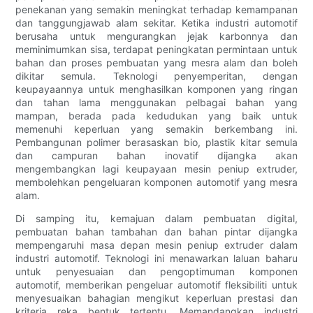
penekanan yang semakin meningkat terhadap kemampanan
dan tanggungjawab alam sekitar. Ketika industri automotif
berusaha untuk mengurangkan jejak karbonnya dan
meminimumkan sisa, terdapat peningkatan permintaan untuk
bahan dan proses pembuatan yang mesra alam dan boleh
dikitar semula. Teknologi penyemperitan, dengan
keupayaannya untuk menghasilkan komponen yang ringan
dan tahan lama menggunakan pelbagai bahan yang
mampan, berada pada kedudukan yang baik untuk
memenuhi keperluan yang semakin berkembang ini.
Pembangunan polimer berasaskan bio, plastik kitar semula
dan campuran bahan inovatif dijangka akan
mengembangkan lagi keupayaan mesin peniup extruder,
membolehkan pengeluaran komponen automotif yang mesra
alam.
Di samping itu, kemajuan dalam pembuatan digital,
pembuatan bahan tambahan dan bahan pintar dijangka
mempengaruhi masa depan mesin peniup extruder dalam
industri automotif. Teknologi ini menawarkan laluan baharu
untuk penyesuaian dan pengoptimuman komponen
automotif, memberikan pengeluar automotif fleksibiliti untuk
menyesuaikan bahagian mengikut keperluan prestasi dan
kriteria reka bentuk tertentu. Memandangkan industri