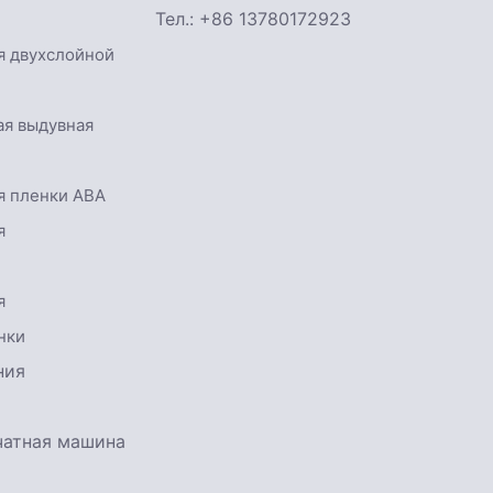
Тел.: +86 13780172923
я двухслойной
ая выдувная
я пленки ABA
я
и
я
нки
ния
чатная машина