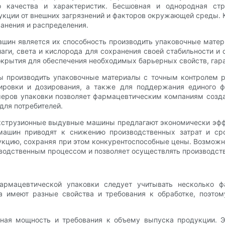
о качества и характеристик. Бесшовная и однородная ст
ции от внешних загрязнений и факторов окружающей среды. Кр
анения и распределения.
ин является их способность производить упаковочные мате
аги, света и кислорода для сохранения своей стабильности и
крытия для обеспечения необходимых барьерных свойств, гара
ы производить упаковочные материалы с точным контролем р
ировки и дозирования, а также для поддержания единого ф
меров упаковки позволяет фармацевтическим компаниям созда
для потребителей.
кструзионные выдувные машины предлагают экономически эфф
 машин приводят к снижению производственных затрат и ср
укцию, сохраняя при этом конкурентоспособные цены. Возмож
водственным процессом и позволяет осуществлять производств
мацевтической упаковки следует учитывать несколько фак
ка имеют разные свойства и требования к обработке, поэт
ная мощность и требования к объему выпуска продукции.