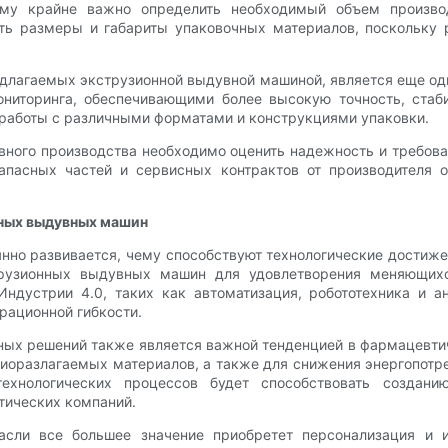
тому крайне важно определить необходимый объем произв
ть размеры и габариты упаковочных материалов, поскольку 
редлагаемых экструзионной выдувной машиной, является еще
ниторинга, обеспечивающими более высокую точность, стаби
 работы с различными форматами и конструкциями упаковки.
ывного производства необходимо оценить надежность и требов
апасных частей и сервисных контрактов от производителя 
нных выдувных машин
но развивается, чему способствуют технологические достижен
рузионных выдувных машин для удовлетворения меняющихс
Индустрии 4.0, таких как автоматизация, робототехника и
рационной гибкости.
очных решений также является важной тенденцией в фармацев
оразлагаемых материалов, а также для снижения энергопотре
ехнологических процессов будет способствовать созданию
тических компаний.
асли все большее значение приобретет персонализация и 