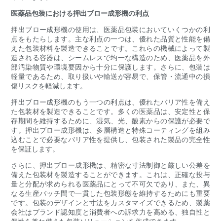
医薬品包装における押出ブロー成形機の利点
押出ブロー成形機の使用は、医薬品包装においていくつかの利
点をもたらします。主な利点の一つは、優れた品質と性能を備
えた包装材料を製造できることです。これらの機械によって製
造される容器は、シームレスで均一な構造のため、医薬品を外
部汚染物質や環境要因から十分に保護します。さらに、包装は
軽量であるため、取り扱いや輸送が容易で、保管・流通中の損
傷リスクを軽減します。
押出ブロー成形機のもう一つの利点は、優れたバリア性を備え
た包装材を製造できることです。多くの医薬品は、安定性と保
存期間を維持するために、湿気、光、酸素からの保護が必要で
す。押出ブロー成形機は、多層構造と特殊コーティングを組み
込むことで必要なバリア性を提供し、包装された製品の完全性
を保証します。
さらに、押出ブロー成形機は、精密な寸法制御と厳しい公差を
備えた包装材を製造することができます。これは、正確な投与
量と分配が求められる医薬品にとって不可欠であり、また、異
なる生産バッチ間で一貫した包装形態を維持するためにも重要
です。包装のデザインと寸法をカスタマイズできるため、製薬
会社はブランド認知度と消費者への訴求力を高める、独自性と