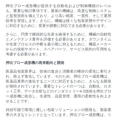
押出ブロー成形機が提供する自動化および制御機能のレベル
も、重要な検討事項です。最新の機械は、高度な制御システム
と監視技術を備えており、より高い精度、一貫性、そして運用
効率を実現します。さらに、機械は様々な包装形態やデザイン
に対応するために、変更や調整に対応できる必要があります。
さらに、円滑で継続的な生産を確保するために、機械の信頼性
とメンテナンス要件を評価する必要があります。ダウンタイム
や生産プロセスの中断を最小限に抑えるために、機器メーカー
からの技術サポート、スペアパーツ、サービス契約の可用性も
考慮する必要があります。
押出ブロー成形機の将来動向と開発
医薬品包装業界は、技術の進歩と消費者の嗜好の変化に牽引さ
れ、絶えず進化しています。そのため、押出ブロー成形機は、
医薬品業界の進化するニーズに対応するために、さらなる開発
が期待されています。重要なトレンドの一つは、自動化、ロボ
ット工学、データ分析などのインダストリー4.0技術を押出ブロ
ー成形機に統合し、生産性、品質管理、運用の柔軟性を向上さ
せることです。
持続可能で環境に優しい包装ソリューションの開発も、製薬業
界の大きなトレンドとなっています。押出ブロー成形機は、リ