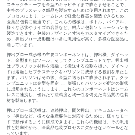
スチックチューブを金型のキャビティまで膨らませることで、
中空のプラスチック部品を製造するために使用されます。この
プロセスにより、シームレスで軽量な容器を製造できるため、
医薬品包装に最適です。これらの機械は、ボトル、バイアル、
様々な形状やサイズの容器など、幅広い包装ソリューションを
製造できます。包装のデザインと寸法をカスタマイズできるた
め、押出ブロー成形機は非常に汎用性が高く、多様な医薬品に
適しています。
押出ブロー成形機の主要コンポーネントは、押出機、ダイヘッ
ド、金型またはツール、そしてクランプユニットです。押出機
はプラスチック材料を溶融して搬送する役割を担い、ダイヘッ
ドは溶融したプラスチックをパリソンに成形する役割を果たし
ます。パリソンはその後、金型に送られて膨張されます。クラ
ンプユニットは金型を固定し、膨張したパリソンが所定の形状
に成形されるようにします。これらのコンポーネントはシーム
レスに連携し、優れた寸法精度と均一性を備えた高品質の包装
材を製造します。
押出ブロー成形機は、連続押出、間欠押出、アキュムレータヘ
ッド押出など、様々な生産要件に対応するために、様々なモー
ドで動作するように構成できます。これらの機械は、その汎用
性と効率性から、医薬品包装プロセスに欠かせないツールとな
っています。