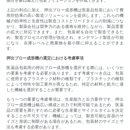
個性を兼ね備えた包装ソリューションを作成できます。
上記の利点に加え、押出ブロー成形機は医薬品包装において費
用対効果の高い製造ソリューションを提供します。これらの機
械の効率性と生産性は製造コストとリードタイムの​​削減につな
がり、製薬会社は競争力のある価格を維持しながら、製品需要
の拡大に対応できます。また、包装材を自社で製造できるた
め、製造プロセスの管理が強化され、オンデマンド製造が可能
になり、在庫レベルと廃棄物を最小限に抑えることができま
す。
押出ブロー成形機の選定における考慮事項
医薬品包装用の押出ブロー成形機を選択する際には、いくつか
の要素を考慮する必要があります。まず考慮すべき点は、包装
に使用するプラスチック材料の種類です。プラスチックの種類
によって特性や加工要件が異なるため、特定の材料と処方に適
した機械を選択することが重要です。
もう一つの重要な考慮事項は、生産能力と出力要件です。押出
ブロー成形機は幅広い構成と出力で利用可能であるため、医薬
品の需要を満たすために必要な生産量とサイクルタイムを決定
することが不可欠です。機械によっては、製造可能な容器のサ
イズと形状に制限がある場合があるため、包装材のサイズと寸
法も考慮する必要があります。