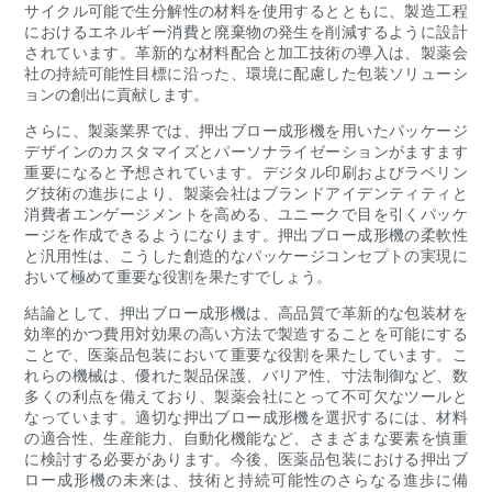
サイクル可能で生分解性の材料を使用するとともに、製造工程
におけるエネルギー消費と廃棄物の発生を削減するように設計
されています。革新的な材料配合と加工技術の導入は、製薬会
社の持続可能性目標に沿った、環境に配慮した包装ソリューシ
ョンの創出に貢献します。
さらに、製薬業界では、押出ブロー成形機を用いたパッケージ
デザインのカスタマイズとパーソナライゼーションがますます
重要になると予想されています。デジタル印刷およびラベリン
グ技術の進歩により、製薬会社はブランドアイデンティティと
消費者エンゲージメントを高める、ユニークで目を引くパッケ
ージを作成できるようになります。押出ブロー成形機の柔軟性
と汎用性は、こうした創造的なパッケージコンセプトの実現に
おいて極めて重要な役割を果たすでしょう。
結論として、押出ブロー成形機は、高品質で革新的な包装材を
効率的かつ費用対効果の高い方法で製造することを可能にする
ことで、医薬品包装において重要な役割を果たしています。こ
れらの機械は、優れた製品保護、バリア性、寸法制御など、数
多くの利点を備えており、製薬会社にとって不可欠なツールと
なっています。適切な押出ブロー成形機を選択するには、材料
の適合性、生産能力、自動化機能など、さまざまな要素を慎重
に検討する必要があります。今後、医薬品包装における押出ブ
ロー成形機の未来は、技術と持続可能性のさらなる進歩に備