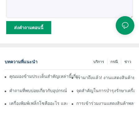
ส่งคำถามตอนนี้
บทความที่แนะนำ
บริการ
กรณี
ข่าว
คุณมองข้ามประเด็นสำคัญเหล่านี้เกี่ยวกับเครื่องจักรผลิตฟิล์มเป่าขึ้นรู
เรามาถึงแล้ว! งานแสดงสินค้า
คำถามที่พบบ่อยเกี่ยวกับอุปกรณ์เครื่องผลิตฟิล์มเป่าขึ้นรูป: วิธีแก้
จุดสำคัญในการบำรุงรักษาเครื่องเ
เครื่องพิมพ์เฟล็กโซคืออะไร และทำงานอย่างไร?
การเข้าร่วมงานแสดงสินค้าพลา