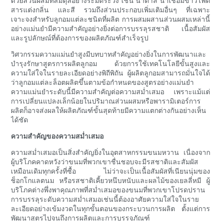
ด้วยส่วนผสมที่สมดุลอย่างระมัดระวัง เช่น น้ำตาล น้ำเชื่อมข้าวโพด
สารแต่งกลิ่น และสี รวมถึงส่วนประกอบเพิ่มเติมอื่นๆ ที่เฉพาะ
เจาะจงสำหรับลูกอมแต่ละชนิดที่ผลิต การผสมผสานส่วนผสมเหล่านี้
อย่างแม่นยำมีความสำคัญอย่างยิ่งต่อการบรรลุรสชาติ เนื้อสัมผัส
และรูปลักษณ์ที่ต้องการของผลิตภัณฑ์สำเร็จรูป
วิศวกรรมความแม่นยำสูงมีบทบาทสำคัญอย่างยิ่งในการพัฒนาและ
บำรุงรักษาสูตรการผลิตลูกอม ด้วยการใช้เทคโนโลยีขั้นสูงและ
ความใส่ใจในรายละเอียดอย่างพิถีพิถัน ผู้ผลิตลูกอมสามารถมั่นใจได้
ว่าลูกอมแต่ละล็อตผลิตขึ้นตามข้อกำหนดของสูตรอย่างแม่นยำ
ความแม่นยำระดับนี้มีความสำคัญต่อความสม่ำเสมอ เพราะแม้แต่
การเปลี่ยนแปลงเล็กน้อยในปริมาณส่วนผสมหรือพารามิเตอร์การ
ผลิตก็อาจส่งผลให้ผลิตภัณฑ์ขั้นสุดท้ายมีความแตกต่างกันอย่างเห็น
ได้ชัด
ความสำคัญของความสม่ำเสมอ
ความสม่ำเสมอเป็นสิ่งสำคัญยิ่งในอุตสาหกรรมขนมหวาน เนื่องจาก
ผู้บริโภคคาดหวังว่าขนมที่พวกเขาชื่นชอบจะมีรสชาติและสัมผัส
เหมือนเดิมทุกครั้งที่ซื้อ ไม่ว่าจะเป็นเนื้อสัมผัสที่เนียนนุ่มของ
ช็อกโกแลตนม หรือรสชาติเคี้ยวหนึบหนับและผลไม้ของเยลลี่หมี ผู้
บริโภคต่างพึ่งพาคุณภาพที่สม่ำเสมอของขนมที่พวกเขาโปรดปราน
การบรรลุระดับความสม่ำเสมอเช่นนี้ต้องอาศัยความใส่ใจในราย
ละเอียดอย่างเข้มงวดในทุกขั้นตอนของกระบวนการผลิต ตั้งแต่การ
พัฒนาสูตรไปจนถึงการผลิตและการบรรจุภัณฑ์