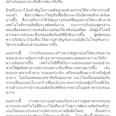
สม่ำเสมอและประสิทธิภาพมากยิ่งขึ้น
อีกหนึ่งแนวโน้มสำคัญในการผลิตลูกอมด้วยกรรมวิธีทางวิศวกรรมที่
แม่นยำ คือการพัฒนาโซลูชันที่ยั่งยืนและเป็นมิตรต่อสิ่งแวดล้อม
มากขึ้น ซึ่งรวมถึงการใช้วัสดุบรรจุภัณฑ์ที่ย่อยสลายได้ทางชีวภาพ
เทคโนโลยีการผลิตที่ประหยัดพลังงาน และการปรับปรุงสูตรส่วน
ผสมเพื่อลดผลกระทบต่อสิ่งแวดล้อมให้เหลือน้อยที่สุด เมื่อผู้บริโภคมี
ความตระหนักและชื่นชอบผลิตภัณฑ์ที่ยั่งยืนมากขึ้น ผู้ผลิตขนม
หวานจึงมีแนวโน้มที่จะให้ความสำคัญกับความยั่งยืนในโซลูชันทาง
วิศวกรรมที่แม่นยำของตนมากขึ้น
นอกจากนี้ การปรับแต่งและสร้างสรรค์สูตรขนมให้ตรงกับความ
ชอบและความต้องการด้านอาหารของแต่ละบุคคลคาดว่าจะได้รับ
ความนิยมมากขึ้น เทคโนโลยีที่ได้รับการออกแบบอย่างแม่นยำจะ
ช่วยให้ผู้ผลิตสามารถนำเสนอทางเลือกที่หลากหลายมากขึ้น เช่น
ขนมปราศจากน้ำตาล ขนมออร์แกนิก หรือขนมที่เหมาะสำหรับผู้แพ้
อาหาร โดยไม่ลดทอนรสชาติหรือคุณภาพ แนวโน้มนี้สอดคล้องกับ
การเปลี่ยนแปลงในวงกว้างที่มุ่งเน้นประสบการณ์ของผู้บริโภคที่เป็น
ส่วนตัวและการนำเสนอผลิตภัณฑ์ที่หลากหลายในอุตสาหกรรมขนม
หวาน
นอกจากนี้ การผสานรวมอย่างต่อเนื่องระหว่างอุตสาหกรรมขนม
หวานและเทคโนโลยีมีแนวโน้มที่จะนำไปสู่การพัฒนาผลิตภัณฑ์รูป
แบบใหม่และประสบการณ์ทางประสาทสัมผัสใหม่ๆ ตั้งแต่การ
ออกแบบบรรจุภัณฑ์แบบโต้ตอบและดื่มด่ำ ไปจนถึงเนื้อสัมผัสและ