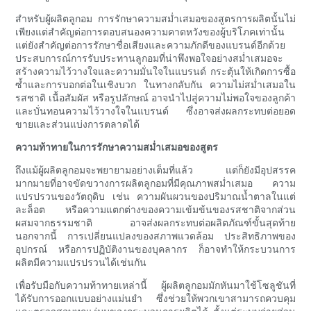
สำหรับผู้ผลิตลูกอม การรักษาความสม่ำเสมอของสูตรการผลิตนั้นไม่
เพียงแต่สำคัญต่อการตอบสนองความคาดหวังของผู้บริโภคเท่านั้น
แต่ยังสำคัญต่อการรักษาชื่อเสียงและความภักดีของแบรนด์อีกด้วย
ประสบการณ์การรับประทานลูกอมที่น่าพึงพอใจอย่างสม่ำเสมอจะ
สร้างความไว้วางใจและความมั่นใจในแบรนด์ กระตุ้นให้เกิดการซื้อ
ซ้ำและการบอกต่อในเชิงบวก ในทางกลับกัน ความไม่สม่ำเสมอใน
รสชาติ เนื้อสัมผัส หรือรูปลักษณ์ อาจนำไปสู่ความไม่พอใจของลูกค้า
และบั่นทอนความไว้วางใจในแบรนด์ ซึ่งอาจส่งผลกระทบต่อยอด
ขายและส่วนแบ่งการตลาดได้
ความท้าทายในการรักษาความสม่ำเสมอของสูตร
ถึงแม้ผู้ผลิตลูกอมจะพยายามอย่างเต็มที่แล้ว แต่ก็ยังมีอุปสรรค
มากมายที่อาจขัดขวางการผลิตลูกอมที่มีคุณภาพสม่ำเสมอ ความ
แปรปรวนของวัตถุดิบ เช่น ความผันผวนของปริมาณน้ำตาลในแต่
ละล็อต หรือความแตกต่างของความเข้มข้นของรสชาติจากส่วน
ผสมจากธรรมชาติ อาจส่งผลกระทบต่อผลิตภัณฑ์ขั้นสุดท้าย
นอกจากนี้ การเปลี่ยนแปลงของสภาพแวดล้อม ประสิทธิภาพของ
อุปกรณ์ หรือการปฏิบัติงานของบุคลากร ก็อาจทำให้กระบวนการ
ผลิตมีความแปรปรวนได้เช่นกัน
เพื่อรับมือกับความท้าทายเหล่านี้ ผู้ผลิตลูกอมมักหันมาใช้โซลูชันที่
ได้รับการออกแบบอย่างแม่นยำ ซึ่งช่วยให้พวกเขาสามารถควบคุม