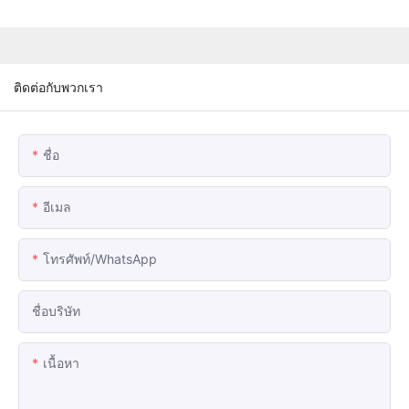
ติดต่อกับพวกเรา
ชื่อ
อีเมล
โทรศัพท์/WhatsApp
ชื่อบริษัท
เนื้อหา