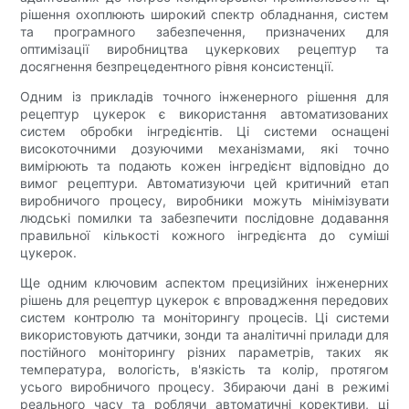
рішення охоплюють широкий спектр обладнання, систем
та програмного забезпечення, призначених для
оптимізації виробництва цукеркових рецептур та
досягнення безпрецедентного рівня консистенції.
Одним із прикладів точного інженерного рішення для
рецептур цукерок є використання автоматизованих
систем обробки інгредієнтів. Ці системи оснащені
високоточними дозуючими механізмами, які точно
вимірюють та подають кожен інгредієнт відповідно до
вимог рецептури. Автоматизуючи цей критичний етап
виробничого процесу, виробники можуть мінімізувати
людські помилки та забезпечити послідовне додавання
правильної кількості кожного інгредієнта до суміші
цукерок.
Ще одним ключовим аспектом прецизійних інженерних
рішень для рецептур цукерок є впровадження передових
систем контролю та моніторингу процесів. Ці системи
використовують датчики, зонди та аналітичні прилади для
постійного моніторингу різних параметрів, таких як
температура, вологість, в'язкість та колір, протягом
усього виробничого процесу. Збираючи дані в режимі
реального часу та роблячи автоматичні корективи, ці