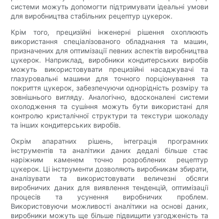
системи можуть допомогти підтримувати ідеальні умови
для виробництва стабільних рецептур цукерок.
Крім того, прецизійні інженерні рішення охоплюють
використання спеціалізованого обладнання та машин,
призначених для оптимізації певних аспектів виробництва
цукерок. Наприклад, виробники кондитерських виробів
можуть використовувати прецизійні насаджувачі та
глазуровальні машини для точного порціонування та
покриття цукерок, забезпечуючи однорідність розміру та
зовнішнього вигляду. Аналогічно, вдосконалені системи
охолодження та сушіння можуть бути використані для
контролю кристалічної структури та текстури шоколаду
та інших кондитерських виробів.
Окрім апаратних рішень, інтеграція програмних
інструментів та аналітики даних дедалі більше стає
наріжним каменем точно розроблених рецептур
цукерок. Ці інструменти дозволяють виробникам збирати,
аналізувати та використовувати величезні обсяги
виробничих даних для виявлення тенденцій, оптимізації
процесів та усунення виробничих проблем.
Використовуючи можливості аналітики на основі даних,
виробники можуть ще більше підвищити узгодженість та