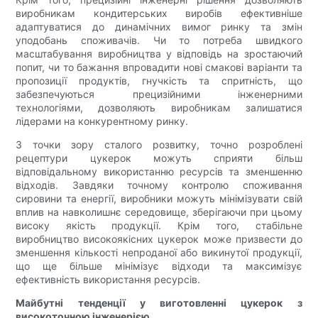
виробникам кондитерських виробів ефективніше
адаптуватися до динамічних вимог ринку та змін
уподобань споживачів. Чи то потреба швидкого
масштабування виробництва у відповідь на зростаючий
попит, чи то бажання впровадити нові смакові варіанти та
пропозиції продуктів, гнучкість та спритність, що
забезпечуються прецизійними інженерними
технологіями, дозволяють виробникам залишатися
лідерами на конкурентному ринку.
З точки зору сталого розвитку, точно розроблені
рецептури цукерок можуть сприяти більш
відповідальному використанню ресурсів та зменшенню
відходів. Завдяки точному контролю споживання
сировини та енергії, виробники можуть мінімізувати свій
вплив на навколишнє середовище, зберігаючи при цьому
високу якість продукції. Крім того, стабільне
виробництво високоякісних цукерок може призвести до
зменшення кількості непроданої або викинутої продукції,
що ще більше мінімізує відходи та максимізує
ефективність використання ресурсів.
Майбутні тенденції у виготовленні цукерок з
високоточною інженерією