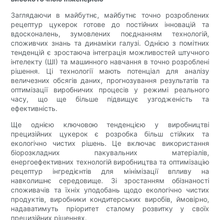
Заглядаючи в майбутнє, майбутнє точно розроблених
рецептур цукерок готове до постійних інновацій та
вдосконалень, зумовлених поєднанням технологій,
споживчих знань та динаміки галузі. Однією з помітних
тенденцій є зростаюча інтеграція можливостей штучного
інтелекту (ШІ) та машинного навчання в точно розроблені
рішення. Ці технології мають потенціал для аналізу
величезних обсягів даних, прогнозування результатів та
оптимізації виробничих процесів у режимі реального
часу, що ще більше підвищує узгодженість та
ефективність.
Ще однією ключовою тенденцією у виробництві
прецизійних цукерок є розробка більш стійких та
екологічно чистих рішень. Це включає використання
біорозкладних пакувальних матеріалів,
енергоефективних технологій виробництва та оптимізацію
рецептур інгредієнтів для мінімізації впливу на
навколишнє середовище. Зі зростанням обізнаності
споживачів та їхніх уподобань щодо екологічно чистих
продуктів, виробники кондитерських виробів, ймовірно,
надаватимуть пріоритет сталому розвитку у своїх
прецизійних рішеннях.