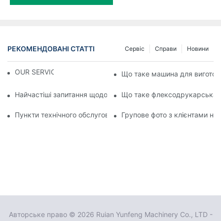
РЕКОМЕНДОВАНІ СТАТТІ
Сервіс
Справи
Новини
OUR SERVICE
Що таке машина для виготов
Найчастіші запитання щодо обладнання для видувної плівки:
Що таке флексодрукарська м
Пункти технічного обслуговування машини для видування п
Групове фото з клієнтами на 
Авторське право © 2026 Ruian Yunfeng Machinery Co., LTD -