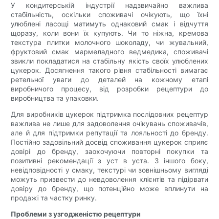
У кондитерській індустрії надзвичайно важлива
стабільність, оскільки споживачі очікують, що їхні
улюблені ласощі матимуть однаковий смак і відчуття
щоразу, коли вони їх купують. Чи то ніжна, кремова
текстура плитки молочного шоколаду, чи жувальний,
фруктовий смак мармеладного ведмедика, споживачі
звикли покладатися на стабільну якість своїх улюблених
цукерок. Досягнення такого рівня стабільності вимагає
ретельної уваги до деталей на кожному етапі
виробничого процесу, від розробки рецептури до
виробництва та упаковки.
Для виробників цукерок підтримка послідовних рецептур
важлива не лише для задоволення очікувань споживачів,
але й для підтримки репутації та лояльності до бренду.
Постійно задовільний досвід споживання цукерок сприяє
довірі до бренду, заохочуючи повторні покупки та
позитивні рекомендації з уст в уста. З іншого боку,
невідповідності у смаку, текстурі чи зовнішньому вигляді
можуть призвести до невдоволення клієнтів та підірвати
довіру до бренду, що потенційно може вплинути на
продажі та частку ринку.
Проблеми з узгодженістю рецептури