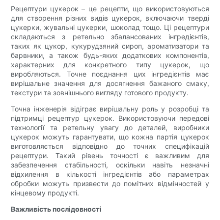
Рецептури цукерок – це рецепти, що використовуються
для створення різних видів цукерок, включаючи тверді
цукерки, жувальні цукерки, шоколад тощо. Ці рецептури
складаються з ретельно збалансованих інгредієнтів,
таких як цукор, кукурудзяний сироп, ароматизатори та
барвники, а також будь-яких додаткових компонентів,
характерних для конкретного типу цукерок, що
виробляються. Точне поєднання цих інгредієнтів має
вирішальне значення для досягнення бажаного смаку,
текстури та зовнішнього вигляду готового продукту.
Точна інженерія відіграє вирішальну роль у розробці та
підтримці рецептур цукерок. Використовуючи передові
технології та ретельну увагу до деталей, виробники
цукерок можуть гарантувати, що кожна партія цукерок
виготовляється відповідно до точних специфікацій
рецептури. Такий рівень точності є важливим для
забезпечення стабільності, оскільки навіть незначні
відхилення в кількості інгредієнтів або параметрах
обробки можуть призвести до помітних відмінностей у
кінцевому продукті.
Важливість послідовності