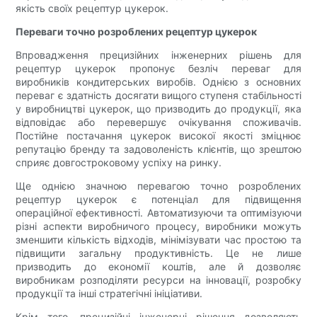
якість своїх рецептур цукерок.
Переваги точно розроблених рецептур цукерок
Впровадження прецизійних інженерних рішень для
рецептур цукерок пропонує безліч переваг для
виробників кондитерських виробів. Однією з основних
переваг є здатність досягати вищого ступеня стабільності
у виробництві цукерок, що призводить до продукції, яка
відповідає або перевершує очікування споживачів.
Постійне постачання цукерок високої якості зміцнює
репутацію бренду та задоволеність клієнтів, що зрештою
сприяє довгостроковому успіху на ринку.
Ще однією значною перевагою точно розроблених
рецептур цукерок є потенціал для підвищення
операційної ефективності. Автоматизуючи та оптимізуючи
різні аспекти виробничого процесу, виробники можуть
зменшити кількість відходів, мінімізувати час простою та
підвищити загальну продуктивність. Це не лише
призводить до економії коштів, але й дозволяє
виробникам розподіляти ресурси на інновації, розробку
продукції та інші стратегічні ініціативи.
Крім того, прецизійні інженерні рішення дозволяють