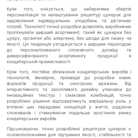
Крім того, очікується, що набиратиме обертів
персоналізація та налаштування рецептур цукерок для
задоволення індивідуальних уподобань та дієтичних
потреб. Технології точної розробки дозволять виробникам
пропонувати ширший асортимент, такий як цукерки без
цукру, органічні або алергенні, без шкоди для смаку чи
якості. Ця тенденція узгоджується з ширшим переходом
до персоналізованого споживчого досвіду та
диверсифікованого асортименту продукції в
кондитерській промисловості.
Крім того, постійне зближення кондитерських виробів і
технологій, ймовірно, призведе до розробки нових
форматів продукції та сенсорних вражень. Від
інтерактивного та захопливого дизайну упаковки до
інноваційних текстур і смакових комбінацій, точно
розроблені рішення відіграватимуть вирішальну роль у
втіленні цих передових концепцій у життя, радуючи
споживачів і стимулюючи подальше зростання ринку
кондитерських виробів.
Підсумовуючи, точно розроблені рецептури цукерок є
основоположними для підтримки якості, стабільності та