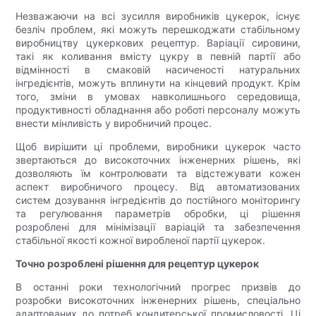
Незважаючи на всі зусилля виробників цукерок, існує
безліч проблем, які можуть перешкоджати стабільному
виробництву цукеркових рецептур. Варіації сировини,
такі як коливання вмісту цукру в певній партії або
відмінності в смаковій насиченості натуральних
інгредієнтів, можуть вплинути на кінцевий продукт. Крім
того, зміни в умовах навколишнього середовища,
продуктивності обладнання або роботі персоналу можуть
внести мінливість у виробничий процес.
Щоб вирішити ці проблеми, виробники цукерок часто
звертаються до високоточних інженерних рішень, які
дозволяють їм контролювати та відстежувати кожен
аспект виробничого процесу. Від автоматизованих
систем дозування інгредієнтів до постійного моніторингу
та регулювання параметрів обробки, ці рішення
розроблені для мінімізації варіацій та забезпечення
стабільної якості кожної виробленої партії цукерок.
Точно розроблені рішення для рецептур цукерок
В останні роки технологічний прогрес призвів до
розробки високоточних інженерних рішень, спеціально
адаптованих до потреб кондитерської промисловості. Ці