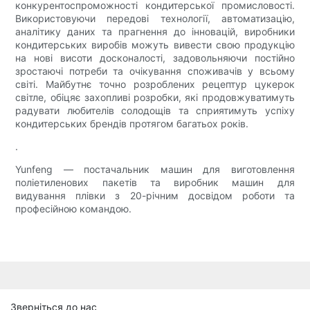
конкурентоспроможності кондитерської промисловості.
Використовуючи передові технології, автоматизацію,
аналітику даних та прагнення до інновацій, виробники
кондитерських виробів можуть вивести свою продукцію
на нові висоти досконалості, задовольняючи постійно
зростаючі потреби та очікування споживачів у всьому
світі. Майбутнє точно розроблених рецептур цукерок
світле, обіцяє захопливі розробки, які продовжуватимуть
радувати любителів солодощів та сприятимуть успіху
кондитерських брендів протягом багатьох років.
.
Yunfeng — постачальник машин для виготовлення
поліетиленових пакетів та виробник машин для
видування плівки з 20-річним досвідом роботи та
професійною командою.
Зверніться до нас