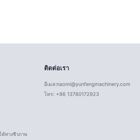
ติดต่อเรา
อีเมล:
naomi@yunfengmachinery.com
โทร: +86 13780172923
ายได้ทางชีวภาพ