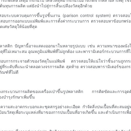
อการเกิดเศษวัสดุมากเกินไป เศษวัสดุที่มากเกินไปอาจเกิดจากหลายสาเหตุ เช่
ต้นทุนการผลิต แต่ยังนำไปสู่การสิ้นเปลืองวัสดุอีกด้วย
วจสอบระบบควบคุมการขึ้นรูปชิ้นงาน (parison control system) ตรวจสอบใ
สอบการออกแบบแม่พิมพ์และการตั้งค่ากระบวนการ ตรวจสอบหาข้อบกพร่องใ
เศษวัสดุให้น้อยที่สุด
าขึ้นรูปพลาสติก ปัญหานี้อาจแสดงออกมาในหลายรูปแบบ เช่น ความหนาของผน
ุที่ไม่เหมาะสม อุณหภูมิแม่พิมพ์ที่ไม่ถูกต้อง และพารามิเตอร์กระบวนการที
จสอบการกระจายตัวของวัสดุในแม่พิมพ์ ตรวจสอบให้แน่ใจว่าชิ้นงานถูกกระ
คงอยู่ที่ระดับที่แนะนำตลอดวงจรการผลิต สุดท้าย ตรวจสอบพารามิเตอร์ข
ณฑ์ที่ไม่ดี
วางกระบวนการผลิตของเครื่องเป่าขึ้นรูปพลาสติก การติดขัดและการอุดตัน
บำรุงรักษาเพิ่มขึ้น
ความสะอาดกระบอกและชุดสกรูอย่างละเอียด กำจัดสิ่งปนเปื้อนที่สะสมอยู่หรื
สดุเพื่อระบุแหล่งที่มาของการปนเปื้อนที่อาจเกิดขึ้น และดำเนินการเพื่อป้อง